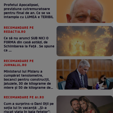
Profetul Apocalipsei,
previziune cutremuratoare
pentru final de an. Ce se va
intampla cu LUMEA e TERIBIL
RECOMANDARE PE
REDACTIA.RO
Ce să nu arunci SUB NICI O
FORMA din casă astăzi, de
Schimbarea la Față . Se spune
ca ....
RECOMANDARE PE
JURNALUL.RO
Ministerul lui Pîslaru a
cumpărat tensiometre,
bocanci pentru construcții,
jaluzele, 30 de kilograme de
miere și 50 de kilograme de
cafea
RECOMANDARE PE A1.RO
Cum a surprins-o Dani Oțil pe
soția lui în vacanță: „Și-a
riscat viața în baia fetelor”: