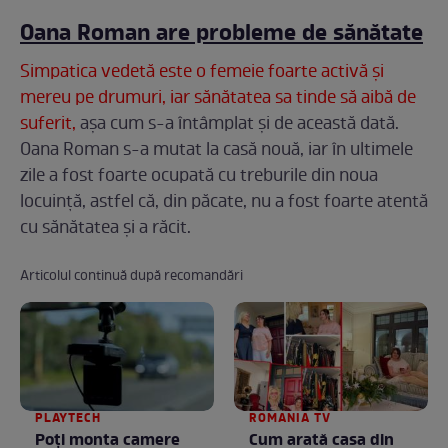
Oana Roman are probleme de sănătate
Simpatica vedetă este o femeie foarte activă şi
mereu pe drumuri, iar sănătatea sa tinde să aibă de
suferit,
aşa cum s-a întâmplat şi de această dată.
Oana Roman s-a mutat la casă nouă, iar în ultimele
zile a fost foarte ocupată cu treburile din noua
locuinţă, astfel că, din păcate, nu a fost foarte atentă
cu sănătatea şi a răcit.
Articolul continuă după recomandări
PLAYTECH
ROMANIA TV
Poți monta camere
Cum arată casa din