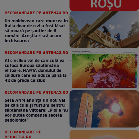
RECOMANDARE PE ANTENA3.RO
Un moldovean care muncea în
Italia doar de o zi a fost lăsat
să moară pe şantier de 6
români. Aceștia riscă acum
închisoarea
RECOMANDARE PE ANTENA3.RO
Al cincilea val de caniculă va
sufoca Europa săptămâna
viitoare. HARTA domului de
căldură care va aduce până la
42 de grade Celsius
RECOMANDARE PE ANTENA3.RO
Șefa ANM anunță un nou val
de caniculă și furtuni pentru
săptămâna viitoare: „Ploile nu
vor putea compensa seceta
pedologică”
RECOMANDARE PE
REDACTIA.RO