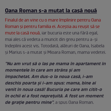
Oana Roman s-a mutat la casă nouă
Finalul de an vine cu o mare împlinire pentru Oana
Roman şi pentru familia ei. Aceştia au reuşit să se
mute la casă nouă
, iar bucuria este una fără egal,
mai ales că vedeta a muncit din greu pentru a-şi
îndeplini acest vis. Totodată, alături de Oana, Isabela
şi Marius s-a mutat şi Mioara Roman, mama vedetei.
"Nu am vrut să o las pe mama în apartament în
momentele în care am strâns și am
împachetat. Am dus-o la noua casă, i-am
deschis poarta și i-am spus: mama, bine ai
venit în noua casă! Bucuria pe care am citit-o
în ochii ei a fost neprețuită. A fost un moment
de grație pentru mine"
, a spus Oana Roman.