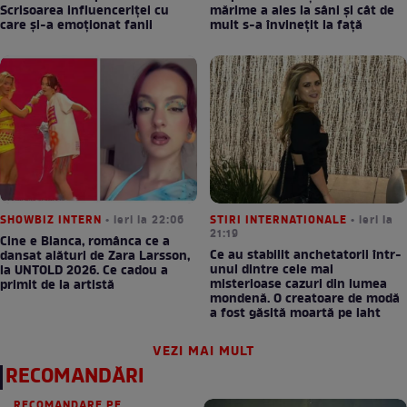
Scrisoarea influenceriței cu
mărime a ales la sâni și cât de
care și-a emoționat fanii
mult s-a învinețit la față
SHOWBIZ INTERN
• ieri la 22:06
STIRI INTERNATIONALE
• ieri la
21:19
Cine e Bianca, românca ce a
Ce au stabilit anchetatorii într-
dansat alături de Zara Larsson,
unul dintre cele mai
la UNTOLD 2026. Ce cadou a
misterioase cazuri din lumea
primit de la artistă
mondenă. O creatoare de modă
a fost găsită moartă pe iaht
VEZI MAI MULT
RECOMANDĂRI
RECOMANDARE PE