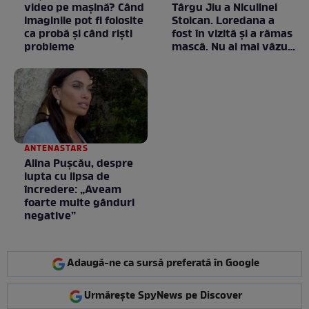
video pe mașină? Când
Târgu Jiu a Niculinei
imaginile pot fi folosite
Stoican. Loredana a
ca probă și când riști
fost în vizită și a rămas
probleme
mască. Nu ai mai văzut
la nimeni așa ceva:
Fără cuvinte / VIDEO
ANTENASTARS
Alina Pușcău, despre
lupta cu lipsa de
încredere: „Aveam
foarte multe gânduri
negative”
Adaugă-ne ca sursă preferată în Google
Urmărește SpyNews pe Discover