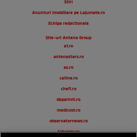
Stiri
Anunturi imobiliare pe Lajumate.ro
Echipa redactionala
Site-uri Antena Group
a1.ro
antenastars.ro
as.ro
catine.ro
chefi.ro
deparinti.ro
medicool.ro
observatornews.ro
tvhappy.ro