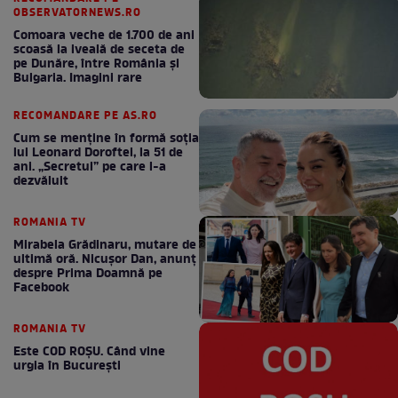
OBSERVATORNEWS.RO
Comoara veche de 1.700 de ani
scoasă la iveală de seceta de
pe Dunăre, între România şi
Bulgaria. Imagini rare
RECOMANDARE PE AS.RO
Cum se menţine în formă soţia
lui Leonard Doroftei, la 51 de
ani. „Secretul” pe care l-a
dezvăluit
ROMANIA TV
Mirabela Grădinaru, mutare de
ultimă oră. Nicuşor Dan, anunţ
despre Prima Doamnă pe
Facebook
ROMANIA TV
Este COD ROŞU. Când vine
urgia în Bucureşti