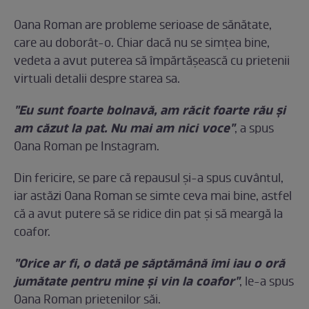
Oana Roman are probleme serioase de sănătate,
care au doborât-o. Chiar dacă nu se simţea bine,
vedeta a avut puterea să împărtăşească cu prietenii
virtuali detalii despre starea sa.
"Eu sunt foarte bolnavă, am răcit foarte rău şi
am căzut la pat. Nu mai am nici voce"
, a spus
Oana Roman pe Instagram.
Din fericire, se pare că repausul şi-a spus cuvântul,
iar astăzi Oana Roman se simte ceva mai bine, astfel
că a avut putere să se ridice din pat şi să meargă la
coafor.
"Orice ar fi, o dată pe săptămână îmi iau o oră
jumătate pentru mine şi vin la coafor"
, le-a spus
Oana Roman prietenilor săi.