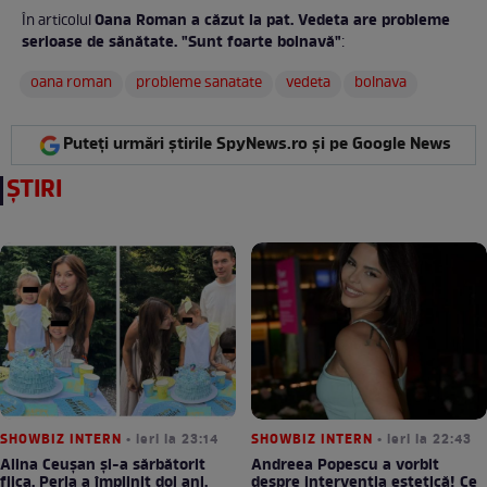
Oana Roman a căzut la pat. Vedeta are probleme
În articolul
serioase de sănătate. "Sunt foarte bolnavă"
:
oana roman
probleme sanatate
vedeta
bolnava
Puteți urmări știrile SpyNews.ro și pe Google News
ȘTIRI
SHOWBIZ INTERN
• ieri la 23:14
SHOWBIZ INTERN
• ieri la 22:43
Alina Ceușan și-a sărbătorit
Andreea Popescu a vorbit
fiica. Perla a împlinit doi ani.
despre intervenția estetică! Ce