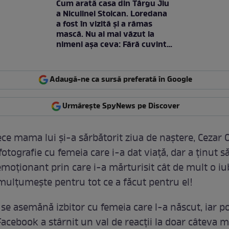
Cum arată casa din Târgu Jiu
a Niculinei Stoican. Loredana
a fost în vizită și a rămas
mască. Nu ai mai văzut la
nimeni așa ceva: Fără cuvinte
/ VIDEO
Adaugă-ne ca sursă preferată în Google
Urmărește SpyNews pe Discover
rece mama lui și-a sărbătorit ziua de naștere, Cezar 
fotografie cu femeia care i-a dat viață, dar a ținut să
moționant prin care i-a mărturisit cât de mult o iub
 mulțumește pentru tot ce a făcut pentru el!
 se asemănă izbitor cu femeia care l-a născut, iar p
Facebook a stârnit un val de reacții la doar câteva 