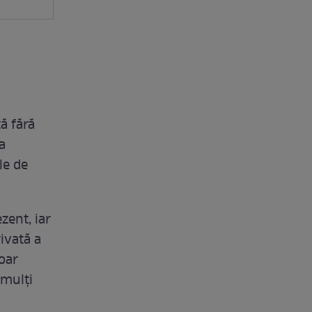
ă fără
a
le de
zent, iar
ivată a
doar
mulți