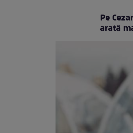
Pe Cezar
arată m