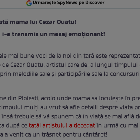
Urmărește SpyNews pe Discover
ată mama lui Cezar Ouatu!
l i-a transmis un mesaj emoționant!
ele mai bune voci de la noi din țară este reprezentat
e de Cezar Ouatu, artistul care de-a lungul timpului 
rin melodiile sale și participările sale la concursuri
ne din Ploiești, acolo unde mama sa locuiește în pre
impului mulți au vrut să afle detalii despre viața pr
, însă trebuie să vă spunem că în viață se mai află 
ta după ce
tatăl artistului a decedat
în urmă cu mai 
ea a venit ca un trăsnet pentru cântăreț!