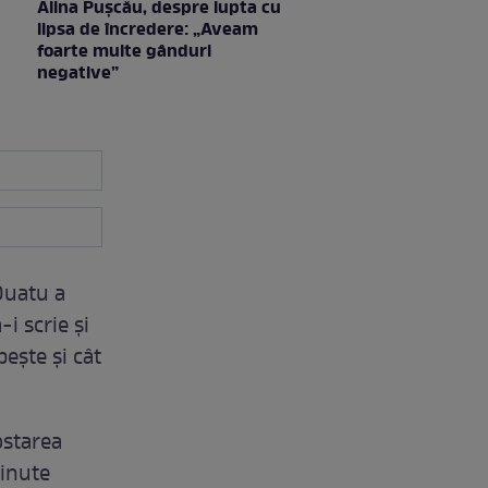
Alina Pușcău, despre lupta cu
lipsa de încredere: „Aveam
foarte multe gânduri
negative”
Ouatu a
-i scrie și
ește și cât
ostarea
minute