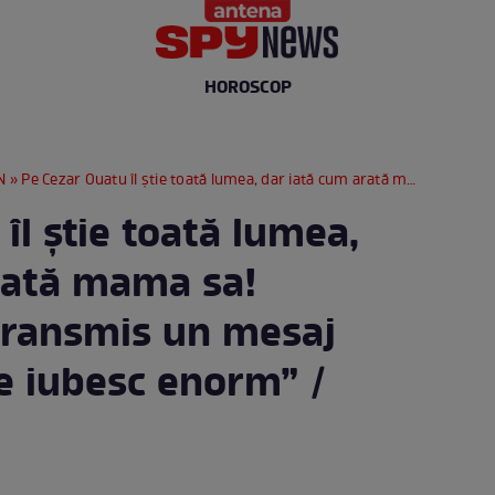
HOROSCOP
N
» Pe Cezar Ouatu îl știe toată lumea, dar iată cum arată mama sa! Cântărețul i-a transmis un mesaj emoționant. ”Te iubesc enorm” / FOTO
îl știe toată lumea,
rată mama sa!
 transmis un mesaj
e iubesc enorm” /