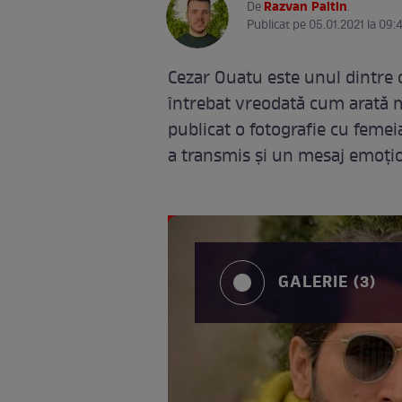
Razvan Paltin
De
.
Publicat pe 05.01.2021 la 09:
Cezar Ouatu este unul dintre ce
întrebat vreodată cum arată m
publicat o fotografie cu femeia
a transmis și un mesaj emoțio
GALERIE (3)