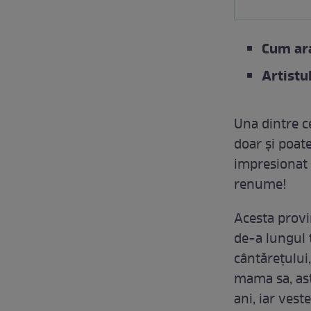
Cum ar
Artistu
Una dintre c
doar și poat
impresionat p
renume!
Acesta provi
de-a lungul t
cântărețului
mama sa, as
ani, iar vest