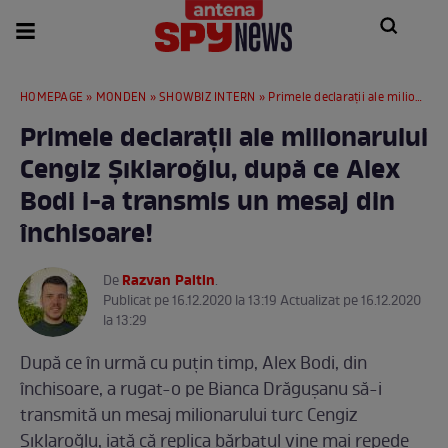
HOMEPAGE
»
MONDEN
»
SHOWBIZ INTERN
» Primele declarații ale milionarului Cengiz Şıklaroğlu, după ce Alex Bodi i-a transmis un mesaj din închisoare!
Primele declarații ale milionarului
Cengiz Şıklaroğlu, după ce Alex
Bodi i-a transmis un mesaj din
închisoare!
Razvan Paltin
De
.
Publicat pe 16.12.2020 la 13:19 Actualizat pe 16.12.2020
la 13:29
După ce în urmă cu puțin timp, Alex Bodi, din
închisoare, a rugat-o pe Bianca Drăgușanu să-i
transmită un mesaj milionarului turc Cengiz
Şıklaroğlu, iată că replica bărbatul vine mai repede