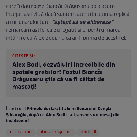
care îi dau roate Biancăi Drăgușanu abia acum
începe, astfel că dacă suntem atenți la ultima replică
”aștept să se elibereze”
a milionarului turc,
remarcăm astfel că e pregătit și el pentru marea
întâlnire cu Alex Bodi, nu că ar fi prima de acest fel.
CITEȘTE ȘI:
Alex Bodi, dezvăluiri incredibile din
spatele gratiilor! Fostul Biancăi
Drăgușanu știa că va fi săltat de
mascați!
Primele declarații ale milionarului Cengiz
În articolul
Şıklaroğlu, după ce Alex Bodi i-a transmis un mesaj din
închisoare!
:
milionar turc
bianca dragusanu
alex bodi