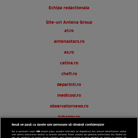
Echipa redactionala
Site-uri Antena Group
a1.ro
antenastars.ro
as.ro
catine.ro
chefi.ro
deparinti.ro
medicool.ro
observatornews.ro
tvhappy.ro
Nouă ne pasă ca datele tale personale să rămână confidențiale
useit.ro
589
Noi și partenerii noștri
stocăm și/sau accesăm informații pe dispozitivul dvs., precum identificatorii cookie
unici pentru prelucrarea datelor cu caracter personal. Puteți accepta sau gestiona preferințele dvs. făcând clic
mai jos, respectiv vă puteți opune utilizării unui interes legitim în orice moment pe pagina cu politica de