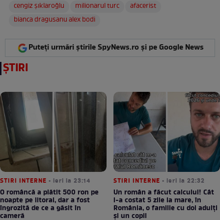
cengiz şıklaroğlu
milionarul turc
afacerist
bianca dragusanu alex bodi
Puteți urmări știrile SpyNews.ro și pe Google News
ȘTIRI
STIRI INTERNE
• ieri la 23:14
STIRI INTERNE
• ieri la 22:32
O româncă a plătit 500 ron pe
Un român a făcut calculul! Cât
noapte pe litoral, dar a fost
l-a costat 5 zile la mare, în
îngrozită de ce a găsit în
România, o familie cu doi adulți
cameră
și un copil