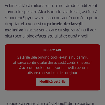
Ei bine, iată că milionarul turc nu rămâne indiferent
cuvintelor pe care Alex Bodi i le-a adresat, astfel că
reporterii Spynews.ro l-au contact în urmă cu puțin
primele declarații
timp, iar el a venit și cu
exclusive
în acest sens, care cu siguranță nu îi vor
pica tocmai bine afaceristului aflat după gratii.
INFORMARE
Setările tale privind cookie-urile nu permit
afișarea conținutului din această zonă. E necesar
să accepți cookie-urile social media pentru
afisarea acestui tip de conținut.
Modifică setările
Trebuie să remarcăm că ”războiul” dintre bărbații