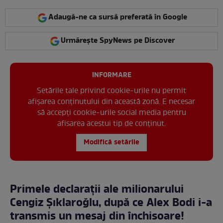
Adaugă-ne ca sursă preferată în Google
Urmărește SpyNews pe Discover
INFORMARE
Setările tale privind cookie-urile nu permit
afișarea conținutului din această zonă. E necesar
să accepți cookie-urile social media pentru
afisarea acestui tip de conținut.
Modifică setările
Primele declarații ale milionarului
Cengiz Şıklaroğlu, după ce Alex Bodi i-a
transmis un mesaj din închisoare!