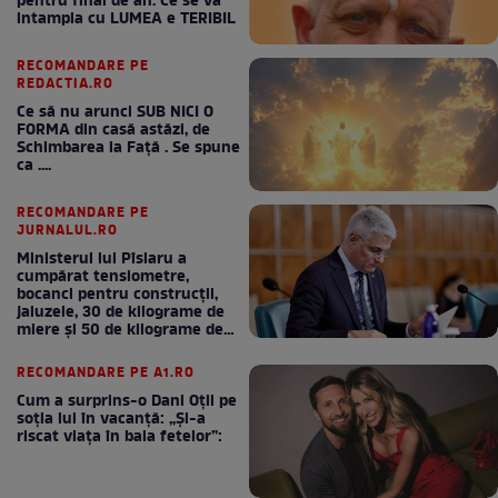
pentru final de an. Ce se va
intampla cu LUMEA e TERIBIL
RECOMANDARE PE
REDACTIA.RO
Ce să nu arunci SUB NICI O
FORMA din casă astăzi, de
Schimbarea la Față . Se spune
ca ....
RECOMANDARE PE
JURNALUL.RO
Ministerul lui Pîslaru a
cumpărat tensiometre,
bocanci pentru construcții,
jaluzele, 30 de kilograme de
miere și 50 de kilograme de
cafea
RECOMANDARE PE A1.RO
Cum a surprins-o Dani Oțil pe
soția lui în vacanță: „Și-a
riscat viața în baia fetelor”: