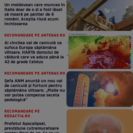
Un moldovean care muncea în
Italia doar de o zi a fost lăsat
să moară pe şantier de 6
români. Aceștia riscă acum
închisoarea
RECOMANDARE PE ANTENA3.RO
Al cincilea val de caniculă va
sufoca Europa săptămâna
viitoare. HARTA domului de
căldură care va aduce până la
42 de grade Celsius
RECOMANDARE PE ANTENA3.RO
Șefa ANM anunță un nou val
de caniculă și furtuni pentru
săptămâna viitoare: „Ploile nu
vor putea compensa seceta
pedologică”
RECOMANDARE PE
REDACTIA.RO
Profetul Apocalipsei,
previziune cutremuratoare