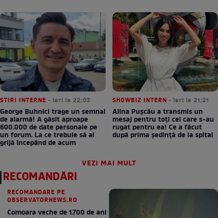
STIRI INTERNE
• ieri la 22:03
SHOWBIZ INTERN
• ieri la 21:21
George Buhnici trage un semnal
Alina Pușcău a transmis un
de alarmă! A găsit aproape
mesaj pentru toți cei care s-au
600.000 de date personale pe
rugat pentru ea! Ce a făcut
un forum. La ce trebuie să ai
după prima ședință de la spital
grijă începând de acum
VEZI MAI MULT
RECOMANDĂRI
RECOMANDARE PE
OBSERVATORNEWS.RO
Comoara veche de 1.700 de ani