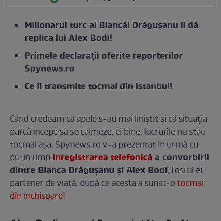
Milionarul turc al Biancăi Drăgușanu îi dă
replica lui Alex Bodi!
Primele declarații oferite reporterilor
Spynews.ro
Ce îi transmite tocmai din Istanbul!
Când credeam că apele s-au mai liniștit și că situația
parcă începe să se calmeze, ei bine, lucrurile nu stau
tocmai așa. Spynews.ro v-a prezentat în urmă cu
înregistrarea telefonică
a convorbirii
puțin timp
dintre Bianca Drăgușanu și Alex Bodi
, fostul ei
partener de viață, după ce acesta a sunat-o
tocmai
din închisoare!