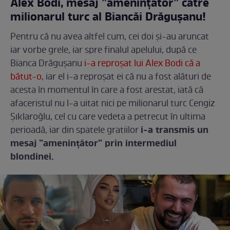
Alex Bodi, mesaj ”amenințător” către
milionarul turc al Biancăi Drăgușanu!
Pentru că nu avea altfel cum, cei doi și-au aruncat
iar vorbe grele, iar spre finalul apelului, după ce
Bianca Drăgușanu
i-a reproșat lui Alex Bodi că a
bătut-o
, iar el i-a reproșat ei că nu a fost alături de
acesta în momentul în care a fost arestat, iată că
afaceristul nu l-a uitat nici pe milionarul turc Cengiz
Şıklaroğlu, cel cu care vedeta a petrecut în ultima
i-a transmis un
perioadă, iar din spatele gratiilor
mesaj ”amenințător” prin intermediul
blondinei.