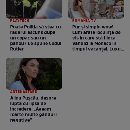
PLAYTECH
ROMANIA TV
Poate Poliția să stea cu
Pur și simplu wow!
radarul ascuns după
Cum arată locuința de
un copac sau un
vis în care stă Ilinca
panou? Ce spune Codul
Vandici la Monaco în
Rutier
timpul vacanței. Luxul
e în starea lui pură.
Totul arată ca în filme!
/ GALERIE FOTO
ANTENASTARS
Alina Pușcău, despre
lupta cu lipsa de
încredere: „Aveam
foarte multe gânduri
negative”