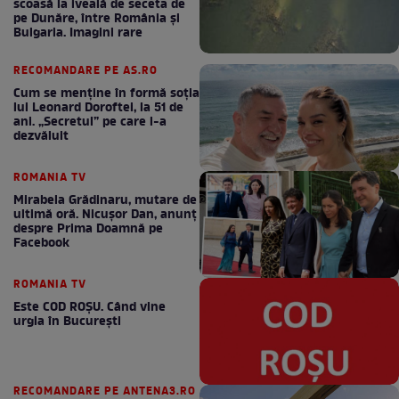
scoasă la iveală de seceta de
pe Dunăre, între România şi
Bulgaria. Imagini rare
RECOMANDARE PE AS.RO
Cum se menţine în formă soţia
lui Leonard Doroftei, la 51 de
ani. „Secretul” pe care l-a
dezvăluit
ROMANIA TV
Mirabela Grădinaru, mutare de
ultimă oră. Nicuşor Dan, anunţ
despre Prima Doamnă pe
Facebook
ROMANIA TV
Este COD ROŞU. Când vine
urgia în Bucureşti
RECOMANDARE PE ANTENA3.RO