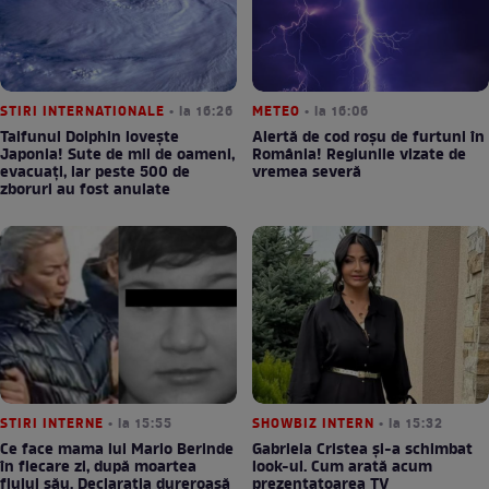
STIRI INTERNATIONALE
• la 16:26
METEO
• la 16:06
Taifunul Dolphin lovește
Alertă de cod roșu de furtuni în
Japonia! Sute de mii de oameni,
România! Regiunile vizate de
evacuați, iar peste 500 de
vremea severă
zboruri au fost anulate
STIRI INTERNE
• la 15:55
SHOWBIZ INTERN
• la 15:32
Ce face mama lui Mario Berinde
Gabriela Cristea și-a schimbat
în fiecare zi, după moartea
look-ul. Cum arată acum
fiului său. Declarația dureroasă
prezentatoarea TV