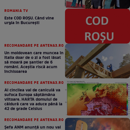
ROMANIA TV
Este COD ROŞU. Când vine
urgia în Bucureşti
RECOMANDARE PE ANTENA3.RO
Un moldovean care muncea în
Italia doar de o zi a fost lăsat
să moară pe şantier de 6
români. Aceștia riscă acum
închisoarea
RECOMANDARE PE ANTENA3.RO
Al cincilea val de caniculă va
sufoca Europa săptămâna
viitoare. HARTA domului de
căldură care va aduce până la
42 de grade Celsius
RECOMANDARE PE ANTENA3.RO
Șefa ANM anunță un nou val