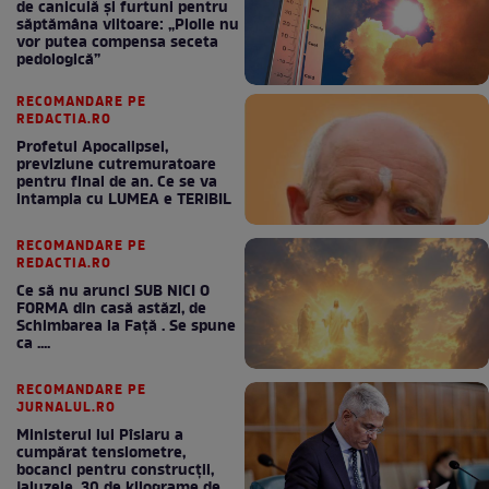
de caniculă și furtuni pentru
săptămâna viitoare: „Ploile nu
vor putea compensa seceta
pedologică”
RECOMANDARE PE
REDACTIA.RO
Profetul Apocalipsei,
previziune cutremuratoare
pentru final de an. Ce se va
intampla cu LUMEA e TERIBIL
RECOMANDARE PE
REDACTIA.RO
Ce să nu arunci SUB NICI O
FORMA din casă astăzi, de
Schimbarea la Față . Se spune
ca ....
RECOMANDARE PE
JURNALUL.RO
Ministerul lui Pîslaru a
cumpărat tensiometre,
bocanci pentru construcții,
jaluzele, 30 de kilograme de