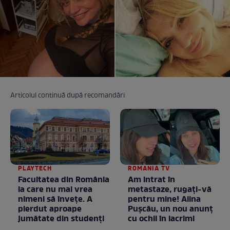
Articolul continuă după recomandări
PLAYTECH
ROMANIA TV
Facultatea din România
Am intrat în
la care nu mai vrea
metastaze, rugaţi-vă
nimeni să înveţe. A
pentru mine! Alina
pierdut aproape
Puşcău, un nou anunţ
jumătate din studenţi
cu ochii în lacrimi