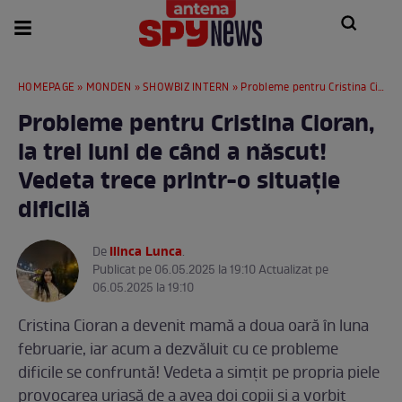
HOMEPAGE
»
MONDEN
»
SHOWBIZ INTERN
» Probleme pentru Cristina Cioran, la trei luni de când a născut! Vedeta trece printr-o situație dificilă
Probleme pentru Cristina Cioran,
la trei luni de când a născut!
Vedeta trece printr-o situație
dificilă
Ilinca Lunca
De
.
Publicat pe 06.05.2025 la 19:10 Actualizat pe
06.05.2025 la 19:10
Cristina Cioran a devenit mamă a doua oară în luna
februarie, iar acum a dezvăluit cu ce probleme
dificile se confruntă! Vedeta a simțit pe propria piele
provocarea uriașă de a avea doi copii și a vorbit