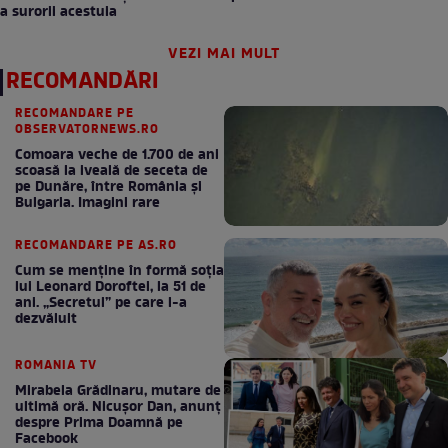
a surorii acestuia
VEZI MAI MULT
RECOMANDĂRI
RECOMANDARE PE
OBSERVATORNEWS.RO
Comoara veche de 1.700 de ani
scoasă la iveală de seceta de
pe Dunăre, între România şi
Bulgaria. Imagini rare
RECOMANDARE PE AS.RO
Cum se menţine în formă soţia
lui Leonard Doroftei, la 51 de
ani. „Secretul” pe care l-a
dezvăluit
ROMANIA TV
Mirabela Grădinaru, mutare de
ultimă oră. Nicuşor Dan, anunţ
despre Prima Doamnă pe
Facebook