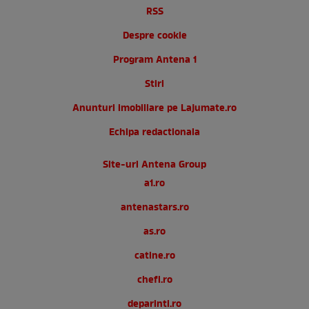
RSS
Despre cookie
Program Antena 1
Stiri
Anunturi imobiliare pe Lajumate.ro
Echipa redactionala
Site-uri Antena Group
a1.ro
antenastars.ro
as.ro
catine.ro
chefi.ro
deparinti.ro