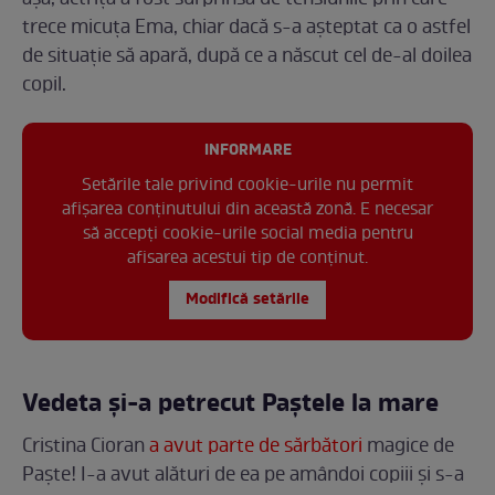
așa, actrița a fost surprinsă de tensiunile prin care
trece micuța Ema, chiar dacă s-a așteptat ca o astfel
de situație să apară, după ce a născut cel de-al doilea
copil.
INFORMARE
Setările tale privind cookie-urile nu permit
afișarea conținutului din această zonă. E necesar
să accepți cookie-urile social media pentru
afisarea acestui tip de conținut.
Modifică setările
Vedeta și-a petrecut Paștele la mare
Cristina Cioran
a avut parte de sărbători
magice de
Paște! I-a avut alături de ea pe amândoi copiii și s-a