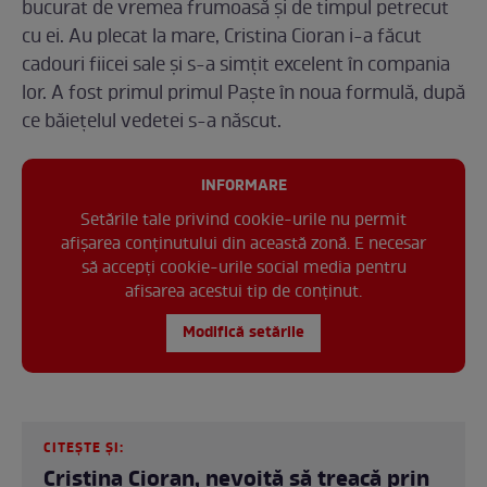
bucurat de vremea frumoasă și de timpul petrecut
cu ei. Au plecat la mare, Cristina Cioran i-a făcut
cadouri fiicei sale și s-a simțit excelent în compania
lor. A fost primul primul Paște în noua formulă, după
ce băiețelul vedetei s-a născut.
INFORMARE
Setările tale privind cookie-urile nu permit
afișarea conținutului din această zonă. E necesar
să accepți cookie-urile social media pentru
afisarea acestui tip de conținut.
Modifică setările
CITEȘTE ȘI:
Cristina Cioran, nevoită să treacă prin