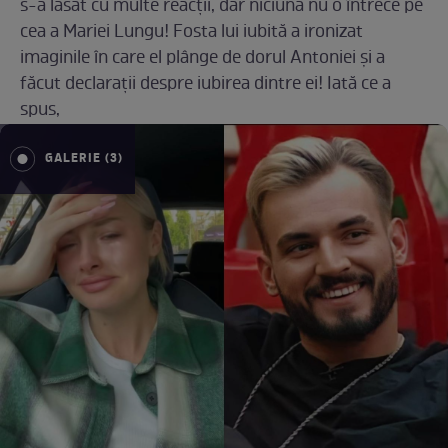
s-a lăsat cu multe reacții, dar niciuna nu o întrece pe
cea a Mariei Lungu! Fosta lui iubită a ironizat
imaginile în care el plânge de dorul Antoniei și a
făcut declarații despre iubirea dintre ei! Iată ce a
spus,
GALERIE (3)