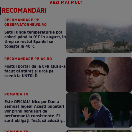
VEZI MAI MULT
RECOMANDĂRI
RECOMANDARE PE
OBSERVATORNEWS.RO
Satul unde temperaturile pot
coborî până la 0°C în august, în
timp ce restul Spaniei se
topește la 40°C
RECOMANDARE PE AS.RO
Fostul portar de la CFR Cluj s-a
făcut cântăreţ şi urcă pe
scenă la UNTOLD
ROMANIA TV
Este OFICIAL! Nicușor Dan a
semnat legea! Acești bugetari
vor primi bonusuri de
performanță consistente. Ei
sunt obligați, însă, să aducă și
bani la bugetul de stat