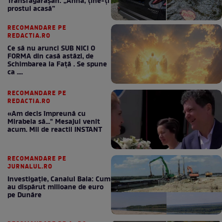
Transfăgărășan: „Anna, ține-ți
prostul acasă”
RECOMANDARE PE
REDACTIA.RO
Ce să nu arunci SUB NICI O
FORMA din casă astăzi, de
Schimbarea la Față . Se spune
ca ....
RECOMANDARE PE
REDACTIA.RO
«Am decis împreună cu
Mirabela să..." Mesajul venit
acum. Mii de reactii INSTANT
RECOMANDARE PE
JURNALUL.RO
Investigație, Canalul Bala: Cum
au dispărut milioane de euro
pe Dunăre