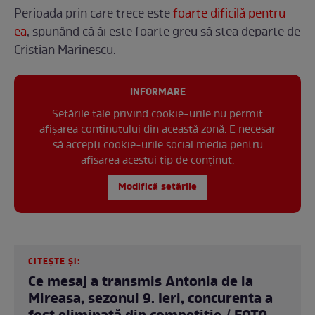
Perioada prin care trece este
foarte dificilă pentru
ea
, spunând că ăi este foarte greu să stea departe de
Cristian Marinescu.
INFORMARE
Setările tale privind cookie-urile nu permit
afișarea conținutului din această zonă. E necesar
să accepți cookie-urile social media pentru
afisarea acestui tip de conținut.
Modifică setările
CITEȘTE ȘI:
Ce mesaj a transmis Antonia de la
Mireasa, sezonul 9. Ieri, concurenta a