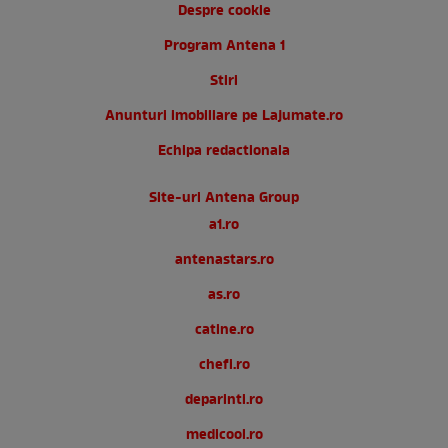
Despre cookie
Program Antena 1
Stiri
Anunturi imobiliare pe Lajumate.ro
Echipa redactionala
Site-uri Antena Group
a1.ro
antenastars.ro
as.ro
catine.ro
chefi.ro
deparinti.ro
medicool.ro