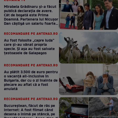
ROMANIA TV
Mirabela Grădinaru și-a făcut
publică declarația de avere.
Cât de bogată este Prima
Doamnă. Partenera lui Nicușor
Dan câștigă un salariu foarte
bun în fiecare lună!
RECOMANDARE PE ANTENA3.RO
Au fost folosite „capre Iuda”
care și-au vânat propria
specie. Și așa au fost salvate
țestoasele de Galapagos
RECOMANDARE PE ANTENA3.RO
Au plătit 3.500 de euro pentru
o vacanță all-inclusive în
Bulgaria, dar cu o zi înainte de
plecare au aflat că a fost
anulată
RECOMANDARE PE ANTENA3.RO
Bucureștean, făcut de râs pe
internet: A fost filmat când
desena o inimă pe stâncă, pe