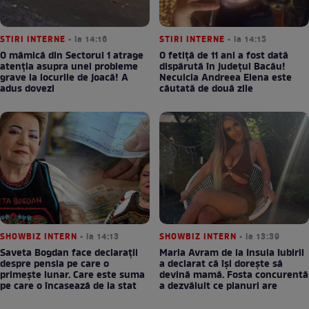
STIRI INTERNE
• la 14:16
STIRI INTERNE
• la 14:15
O mămică din Sectorul 1 atrage
O fetiță de 11 ani a fost dată
atenția asupra unei probleme
dispărută în județul Bacău!
grave la locurile de joacă! A
Neculcia Andreea Elena este
adus dovezi
căutată de două zile
SHOWBIZ INTERN
• la 14:13
SHOWBIZ INTERN
• la 13:39
Saveta Bogdan face declarații
Maria Avram de la Insula Iubirii
despre pensia pe care o
a declarat că își dorește să
primește lunar. Care este suma
devină mamă. Fosta concurentă
pe care o încasează de la stat
a dezvăluit ce planuri are