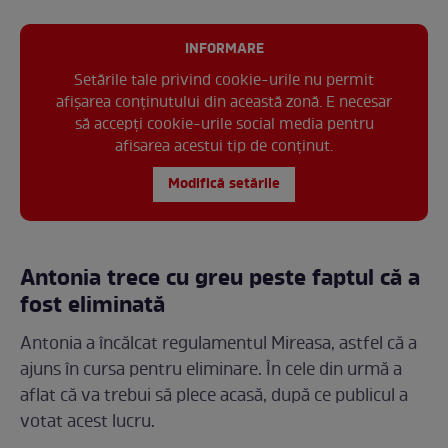
INFORMARE
Setările tale privind cookie-urile nu permit
afișarea conținutului din această zonă. E necesar
să accepți cookie-urile social media pentru
afisarea acestui tip de conținut.
Modifică setările
Antonia trece cu greu peste faptul că a
fost eliminată
Antonia a încălcat regulamentul Mireasa, astfel că a
ajuns în cursa pentru eliminare. În cele din urmă a
aflat că va trebui să plece acasă, după ce publicul a
votat acest lucru.