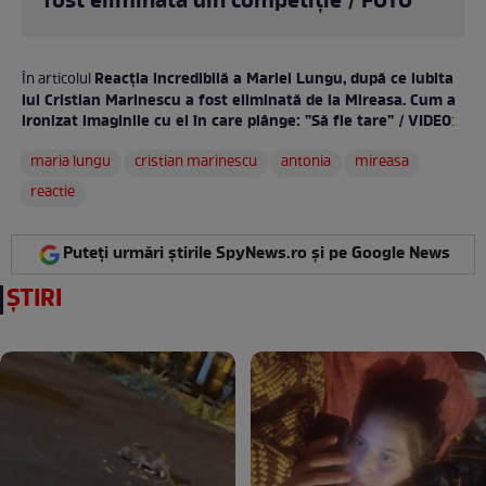
fost eliminată din competiție / FOTO
Reacția incredibilă a Mariei Lungu, după ce iubita
În articolul
lui Cristian Marinescu a fost eliminată de la Mireasa. Cum a
ironizat imaginile cu el în care plânge: ”Să fie tare” / VIDEO
:
maria lungu
cristian marinescu
antonia
mireasa
reactie
Puteți urmări știrile SpyNews.ro și pe Google News
ȘTIRI