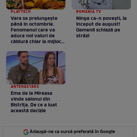
PLAYTECH
ROMANIA TV
Vara se prelungeşte
Ninge ca-n povești, la
până în octombrie.
început de august!
Fenomenul care va
Oamenii schiază pe
aduce noi valuri de
străzi
căldură chiar la mijlocul
toamnei
ANTENASTARS
Ema de la Mireasa
vinde salonul din
Bistrița. De ce a luat
această decizie
Adaugă-ne ca sursă preferată în Google