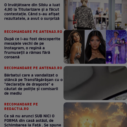
O învățătoare din Sibiu a luat
4,90 la Titularizare și a făcut
contestație. Când s-au afișat
rezultatele, a avut o surpriză
RECOMANDARE PE ANTENA3.RO
După ce i-au fost descoperite
mesajele vechi de pe
Instagram, o regină a
frumuseții a rămas fără
coroană
RECOMANDARE PE ANTENA3.RO
Bărbatul care a vandalizat o
stâncă pe Transfăgărășan cu o
"declaraţie de dragoste" e
căutat de poliție și comisarii
de mediu
RECOMANDARE PE
REDACTIA.RO
Ce să nu arunci SUB NICI O
FORMA din casă astăzi, de
Schimbarea la Față . Se spune