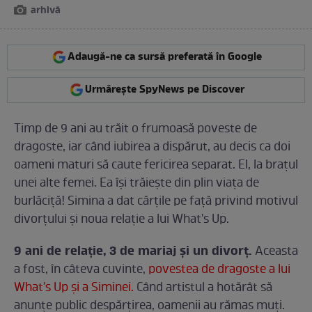
arhivă
Adaugă-ne ca sursă preferată în Google
Urmărește SpyNews pe Discover
Timp de 9 ani au trăit o frumoasă poveste de
dragoste, iar când iubirea a dispărut, au decis ca doi
oameni maturi să caute fericirea separat. El, la braţul
unei alte femei. Ea îşi trăieşte din plin viaţa de
burlăciţă! Simina a dat cărţile pe faţă privind motivul
divorţului şi noua relaţie a lui What's Up.
9 ani de relaţie, 3 de mariaj şi un divorţ.
Aceasta
a fost, în câteva cuvinte,
povestea de dragoste a lui
What's Up şi a Siminei.
Când artistul a hotărât să
anunţe public despărţirea, oamenii au rămas muţi.