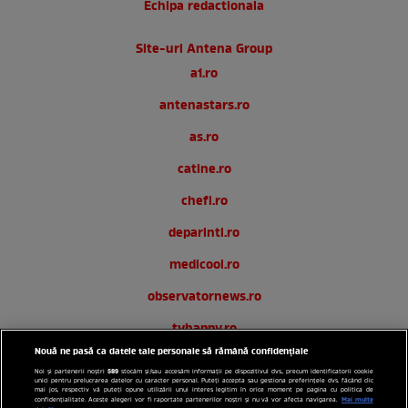
Echipa redactionala
Site-uri Antena Group
a1.ro
antenastars.ro
as.ro
catine.ro
chefi.ro
deparinti.ro
medicool.ro
observatornews.ro
tvhappy.ro
Nouă ne pasă ca datele tale personale să rămână confidențiale
useit.ro
589
Noi și partenerii noștri
stocăm și/sau accesăm informații pe dispozitivul dvs., precum identificatorii cookie
unici pentru prelucrarea datelor cu caracter personal. Puteți accepta sau gestiona preferințele dvs. făcând clic
zutv.ro
mai jos, respectiv vă puteți opune utilizării unui interes legitim în orice moment pe pagina cu politica de
Mai multe
confidențialitate. Aceste alegeri vor fi raportate partenerilor noștri și nu vă vor afecta navigarea.