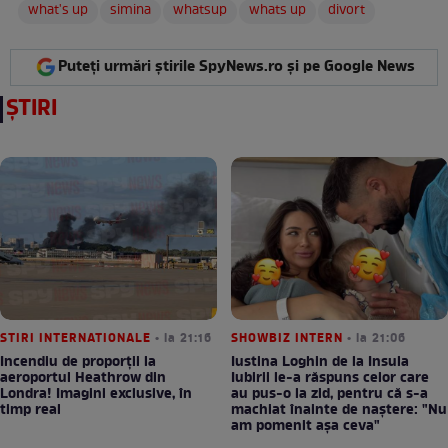
what's up
simina
whatsup
whats up
divort
Puteți urmări știrile SpyNews.ro și pe Google News
ȘTIRI
STIRI INTERNATIONALE
• la 21:16
SHOWBIZ INTERN
• la 21:06
Incendiu de proporții la
Iustina Loghin de la Insula
aeroportul Heathrow din
Iubirii le-a răspuns celor care
Londra! Imagini exclusive, în
au pus-o la zid, pentru că s-a
timp real
machiat înainte de naștere: "Nu
am pomenit așa ceva"