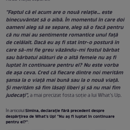
"Faptul că el acum are o nouă relaţie... este
binecuvântat să o aibă. În momentul în care doi
oameni aleg să se separe, aleg să o facă pentru
că nu mai au sentimente romantice unul faţă
de celălalt. Dacă eu aş fi stat într-o postură în
care să-mi fie greu văzându-mi fostul bărbat
sau bărbatul alături de o altă femeie nu aş fi
luptat în continuare pentru el? Nu este vorba
de aşa ceva. Cred că fiecare dintre noi merităm
şansa la o viaţă mai bună sau la o nouă viaţă.
Şi merităm să fim lăsaţi liberi şi să nu mai fim
judecaţi",
a mai precizat fosta soţie a lui What's Up.
Simina, declaraţie fără precedent despre
În articolul
despărţirea de What's Up! "Nu aş fi luptat în continuare
pentru el?"
: