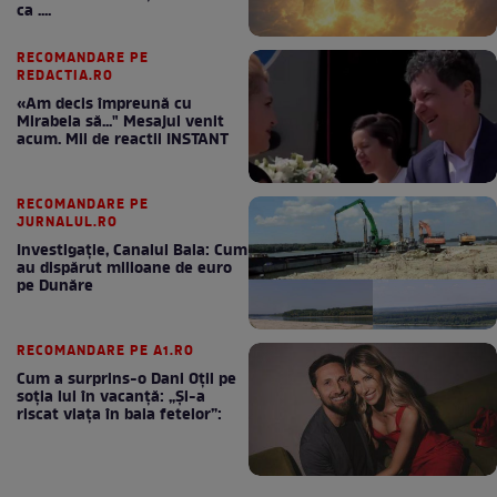
ca ....
RECOMANDARE PE
REDACTIA.RO
«Am decis împreună cu
Mirabela să..." Mesajul venit
acum. Mii de reactii INSTANT
RECOMANDARE PE
JURNALUL.RO
Investigație, Canalul Bala: Cum
au dispărut milioane de euro
pe Dunăre
RECOMANDARE PE A1.RO
Cum a surprins-o Dani Oțil pe
soția lui în vacanță: „Și-a
riscat viața în baia fetelor”: