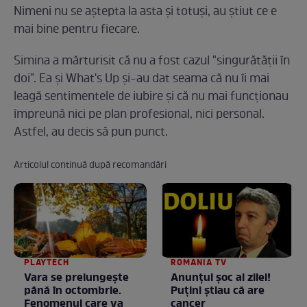
Nimeni nu se aştepta la asta şi totuşi, au ştiut ce e
mai bine pentru fiecare.
Simina a mărturisit că nu a fost cazul "singurătăţii în
doi". Ea şi What's Up şi-au dat seama că nu îi mai
leagă sentimentele de iubire şi că nu mai funcţionau
împreună nici pe plan profesional, nici personal.
Astfel, au decis să pun punct.
Articolul continuă după recomandări
PLAYTECH
ROMANIA TV
Vara se prelungeşte
Anunţul şoc al zilei!
până în octombrie.
Puţini ştiau că are
Fenomenul care va
cancer