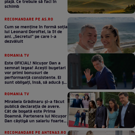
plajă. Ce trebuie să faci în
schimb
RECOMANDARE PE AS.RO
Cum se menţine în formă soţia
lui Leonard Doroftei, la 51 de
ani. „Secretul” pe care l-a
dezvăluit
ROMANIA TV
Este OFICIAL! Nicușor Dan a
semnat legea! Acești bugetari
vor primi bonusuri de
performanță consistente. Ei
sunt obligați, însă, să aducă și
bani la bugetul de stat
ROMANIA TV
Mirabela Grădinaru și-a făcut
publică declarația de avere.
Cât de bogată este Prima
Doamnă. Partenera lui Nicușor
Dan câștigă un salariu foarte
bun în fiecare lună!
RECOMANDARE PE ANTENA3.RO