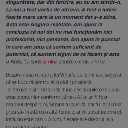
singurătate, dar din fericire, eu nu am simţit-o.
La noi a fost vorba de altceva. A fost o iubire
foarte mare care la un moment dat s-a stins.
Asta este singura realitate. Am ajuns la
concluzia că noi doi nu mai funcţionăm nici
profesional, nici personal. Am ajuns în punctul
în care am spus că suntem suficient de
puternici, că suntem siguri de ce facem şi asta
a fost...",
a spus
Simina
pentru o emisiune tv.
Despre noua relaţie a lui What's Up, Simina a sugerat
că se bucură pentru el şi că îl consideră
"binecuvântat". De altfel, după declaraţiile ce au pus
stop zvonurilor conform cărora Alice ar fi fost
motivul despărţirii, Simina a spus că, dacă i-ar fi fost
greu să-l vadă cu o altă femeie, ar fi luptat pentru el.
Însă, nu este cazul. Acum, fiecare are dreptul la o
nouă viaţă, separat.