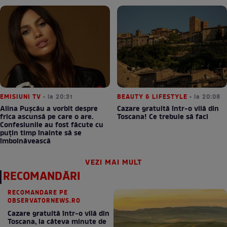
EMISIUNI TV
• la 20:31
BEAUTY & LIFESTYLE
• la 20:08
Alina Pușcău a vorbit despre
Cazare gratuită într-o vilă din
frica ascunsă pe care o are.
Toscana! Ce trebuie să faci
Confesiunile au fost făcute cu
puțin timp înainte să se
îmbolnăvească
VEZI MAI MULT
RECOMANDĂRI
RECOMANDARE PE
OBSERVATORNEWS.RO
Cazare gratuită într-o vilă din
Toscana, la câteva minute de