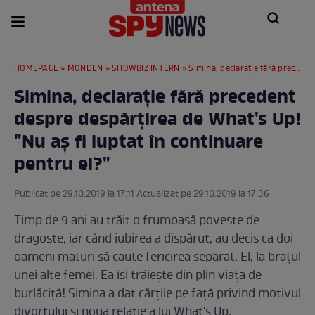
HOMEPAGE
»
MONDEN
»
SHOWBIZ INTERN
» Simina, declaraţie fără precedent despre despărţirea de What's Up! "Nu aş fi luptat în continuare pentru el?"
Simina, declaraţie fără precedent
despre despărţirea de What's Up!
"Nu aş fi luptat în continuare
pentru el?"
Publicat pe 29.10.2019 la 17:11 Actualizat pe 29.10.2019 la 17:36
Timp de 9 ani au trăit o frumoasă poveste de
dragoste, iar când iubirea a dispărut, au decis ca doi
oameni maturi să caute fericirea separat. El, la braţul
unei alte femei. Ea îşi trăieşte din plin viaţa de
burlăciţă! Simina a dat cărţile pe faţă privind motivul
divorţului şi noua relaţie a lui What's Up.