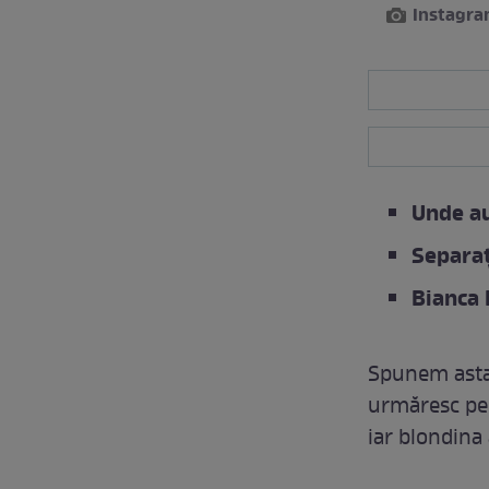
Instagr
Unde au
Separaț
Bianca 
Spunem asta
urmăresc pe r
iar blondina 