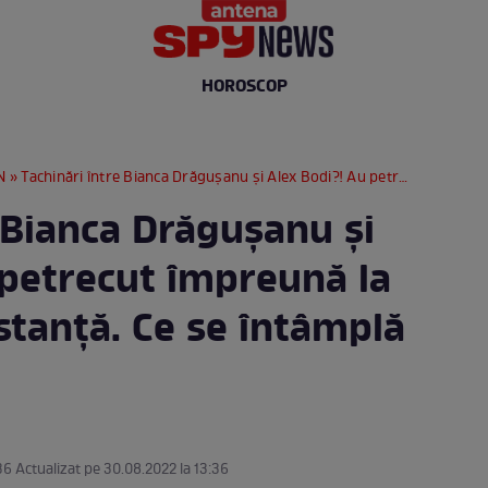
HOROSCOP
N
» Tachinări între Bianca Drăgușanu și Alex Bodi?! Au petrecut împreună la câteva mese distanță. Ce se întâmplă între cei doi
 Bianca Drăgușanu și
 petrecut împreună la
stanță. Ce se întâmplă
36 Actualizat pe 30.08.2022 la 13:36