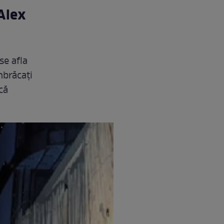
Alex
se afla
mbrăcaţi
că