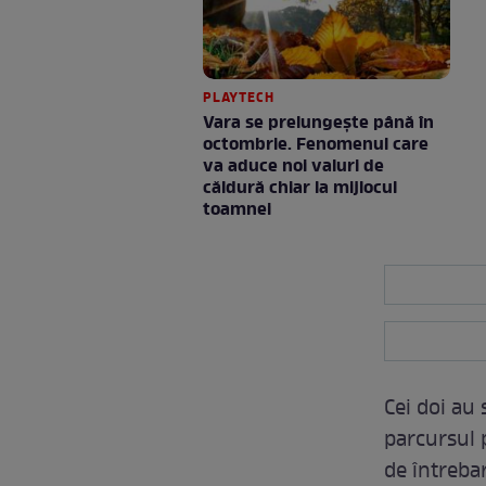
PLAYTECH
Vara se prelungeşte până în
octombrie. Fenomenul care
va aduce noi valuri de
căldură chiar la mijlocul
toamnei
Cei doi au 
parcursul p
de întreba