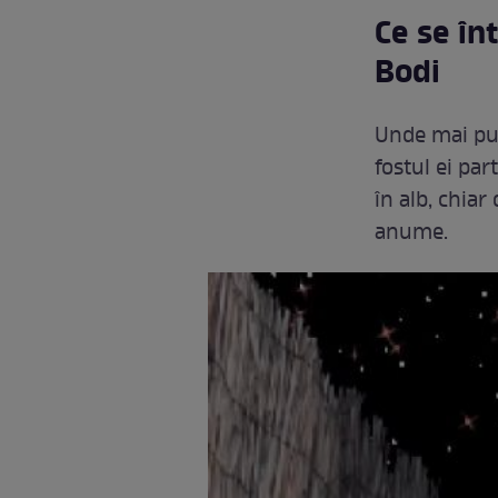
Ce se în
Bodi
Unde mai pui 
fostul ei par
în alb, chia
anume.