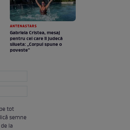
ANTENASTARS
Gabriela Cristea, mesaj
pentru cei care îi judecă
silueta: „Corpul spune o
poveste”
pe tot
ridică semne
 de la