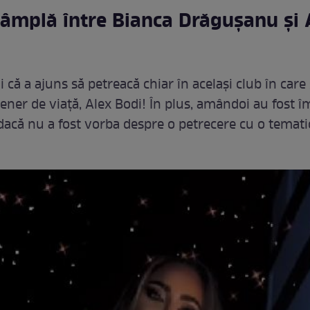
tâmplă între Bianca Drăgușanu și 
că a ajuns să petreacă chiar în același club în care 
tener de viață, Alex Bodi! În plus, amândoi au fost î
r dacă nu a fost vorba despre o petrecere cu o temati