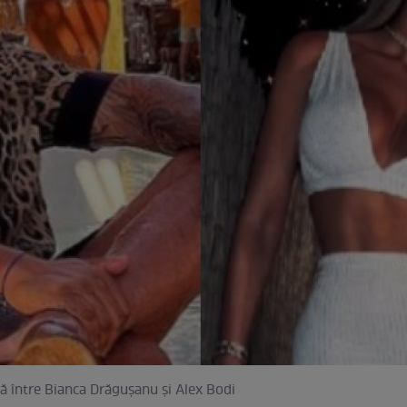
ă între Bianca Drăgușanu și Alex Bodi