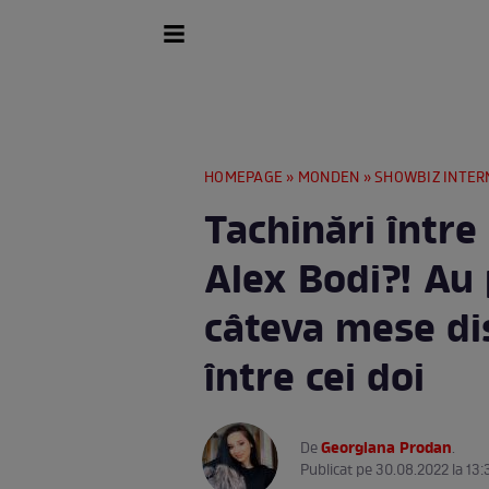
HOMEPAGE
»
MONDEN
»
SHOWBIZ INTER
Tachinări între
Alex Bodi?! Au
câteva mese di
între cei doi
Georgiana Prodan
De
.
Publicat pe 30.08.2022 la 13: