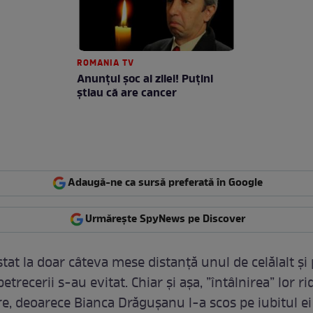
ROMANIA TV
Anunţul şoc al zilei! Puţini
ştiau că are cancer
Adaugă-ne ca sursă preferată în Google
Urmărește SpyNews pe Discover
stat la doar câteva mese distanță unul de celălalt și 
etrecerii s-au evitat. Chiar și așa, ”întâlnirea” lor 
re, deoarece Bianca Drăgușanu l-a scos pe iubitul ei