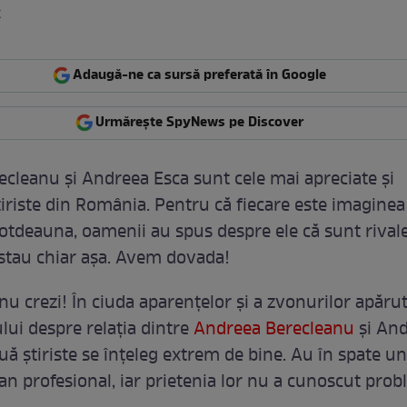
k
Adaugă-ne ca sursă preferată în Google
Urmărește SpyNews pe Discover
cleanu şi Andreea Esca sunt cele mai apreciate şi
iriste din România. Pentru că fiecare este imaginea 
totdeauna, oamenii au spus despre ele că sunt rivale
 stau chiar aşa. Avem dovada!
 nu crezi! În ciuda aparenţelor şi a zvonurilor apăru
lui despre relaţia dintre
Andreea Berecleanu
şi An
uă ştiriste se înţeleg extrem de bine. Au în spate u
n profesional, iar prietenia lor nu a cunoscut prob