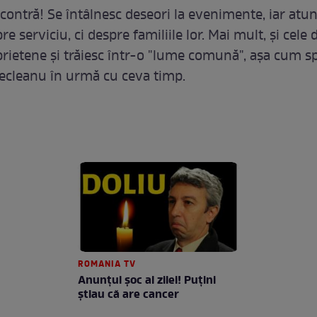
 contră! Se întâlnesc deseori la evenimente, iar atu
e serviciu, ci despre familiile lor. Mai mult, şi cele 
 prietene şi trăiesc într-o "lume comună", aşa cum 
ecleanu în urmă cu ceva timp.
ROMANIA TV
Anunţul şoc al zilei! Puţini
ştiau că are cancer