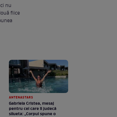
nci nu
două fiice
spunea
ANTENASTARS
Gabriela Cristea, mesaj
pentru cei care îi judecă
silueta: „Corpul spune o