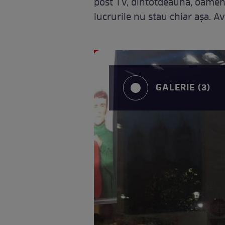
post TV, dintotdeauna, oamenii
lucrurile nu stau chiar aşa. 
GALERIE (3)