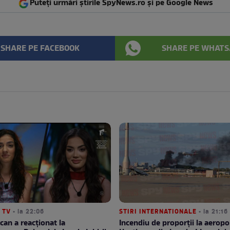
Puteți urmări știrile SpyNews.ro și pe Google News
SHARE PE FACEBOOK
SHARE PE WHATS
 TV
• la 22:06
STIRI INTERNATIONALE
• la 21:16
can a reacționat la
Incendiu de proporții la aeropo