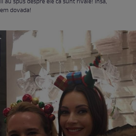
 au spus despre ele că sunt rivale! Însă,
Avem dovada!