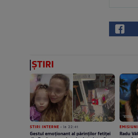
ȘTIRI
STIRI INTERNE
• la 22:41
EMISIUNI
Gestul emoționant al părinților fetiței
Radu Vâl