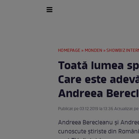
HOMEPAGE
»
MONDEN
»
SHOWBIZ INTER
Toată lumea sp
Care este adevă
Andreea Berecl
Publicat pe 03.12.2019 la 13:36 Actualizat pe
Andreea Berecleanu şi Andreea
cunoscute ştiriste din Români