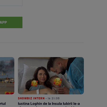
APP
SHOWBIZ INTERN
• la 21:06
rtul
Iustina Loghin de la Insula Iubirii le-a