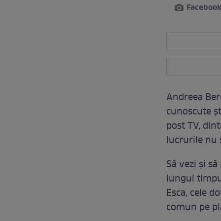
Faceboo
Andreea Bere
cunoscute şt
post TV, din
lucrurile nu
Să vezi şi să
lungul timpu
Esca, cele do
comun pe pla