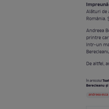
împreună 
Alături de 
România. 
Andreea Be
printre ca
într-un ma
Berecleanu 
De altfel, 
Toa
În articolul
Berecleanu şi
andreea esca