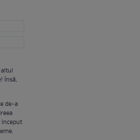
altul
! Însă,
te de-a
dreea
n început
leme.