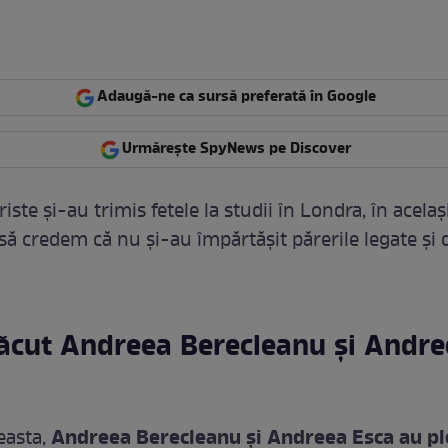
Adaugă-ne ca sursă preferată în Google
Urmărește SpyNews pe Discover
iste şi-au trimis fetele la studii în Londra, în acelaş
ă credem că nu şi-au împărtăşit părerile legate şi 
făcut Andreea Berecleanu şi Andr
Andreea Berecleanu şi Andreea Esca au pl
easta,