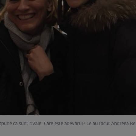
pune că sunt rivale! Care este adevărul? Ce au făcut Andreea Be