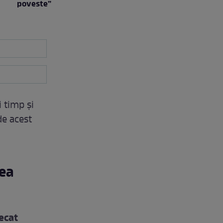
poveste”
i timp şi
de acest
eea
ecat