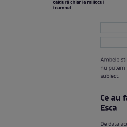
căldură chiar la mijlocul
toamnei
Ambele ştir
nu putem s
subiect.
Ce au 
Esca
De data ac