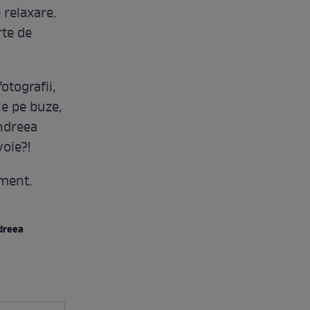
e relaxare.
rte de
tografii,
le pe buze,
ndreea
voie?!
iment.
dreea