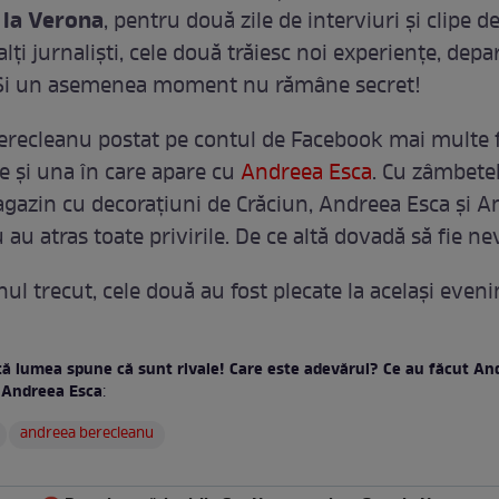
la Verona
, pentru două zile de interviuri şi clipe d
alţi jurnalişti, cele două trăiesc noi experienţe, depa
Şi un asemenea moment nu rămâne secret!
recleanu postat pe contul de Facebook mai multe fo
re şi una în care apare cu
Andreea Esca
. Cu zâmbete
gazin cu decoraţiuni de Crăciun, Andreea Esca şi A
au atras toate privirile. De ce altă dovadă să fie ne
anul trecut, cele două au fost plecate la acelaşi even
tă lumea spune că sunt rivale! Care este adevărul? Ce au făcut An
 Andreea Esca
:
andreea berecleanu