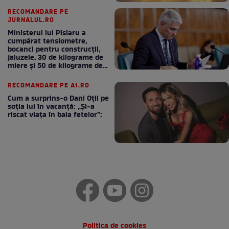
RECOMANDARE PE
JURNALUL.RO
Ministerul lui Pîslaru a
cumpărat tensiometre,
bocanci pentru construcții,
jaluzele, 30 de kilograme de
miere și 50 de kilograme de
cafea
RECOMANDARE PE A1.RO
Cum a surprins-o Dani Oțil pe
soția lui în vacanță: „Și-a
riscat viața în baia fetelor”:
Politica de cookies