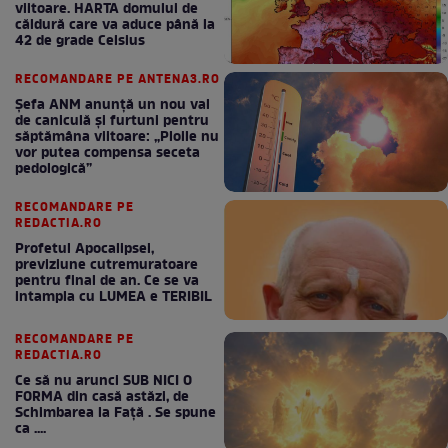
viitoare. HARTA domului de
căldură care va aduce până la
42 de grade Celsius
RECOMANDARE PE ANTENA3.RO
Șefa ANM anunță un nou val
de caniculă și furtuni pentru
săptămâna viitoare: „Ploile nu
vor putea compensa seceta
pedologică”
RECOMANDARE PE
REDACTIA.RO
Profetul Apocalipsei,
previziune cutremuratoare
pentru final de an. Ce se va
intampla cu LUMEA e TERIBIL
RECOMANDARE PE
REDACTIA.RO
Ce să nu arunci SUB NICI O
FORMA din casă astăzi, de
Schimbarea la Față . Se spune
ca ....