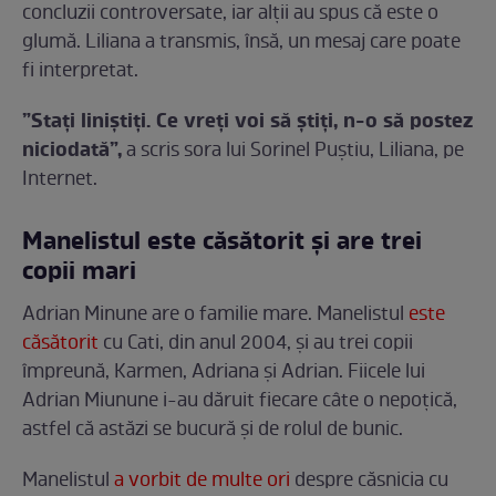
concluzii controversate, iar alții au spus că este o
glumă. Liliana a transmis, însă, un mesaj care poate
fi interpretat.
”Stați liniștiți. Ce vreți voi să știți, n-o să postez
niciodată”,
a scris sora lui Sorinel Puștiu, Liliana, pe
Internet.
Manelistul este căsătorit și are trei
copii mari
Adrian Minune are o familie mare. Manelistul
este
căsătorit
cu Cati, din anul 2004, și au trei copii
împreună, Karmen, Adriana și Adrian. Fiicele lui
Adrian Miunune i-au dăruit fiecare câte o nepoțică,
astfel că astăzi se bucură și de rolul de bunic.
Manelistul
a vorbit de multe ori
despre căsnicia cu