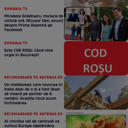
ROMANIA TV
Mirabela Grădinaru, mutare de
ultimă oră. Nicuşor Dan, anunţ
despre Prima Doamnă pe
Facebook
ROMANIA TV
Este COD ROŞU. Când vine
urgia în Bucureşti
RECOMANDARE PE ANTENA3.RO
Un moldovean care muncea în
Italia doar de o zi a fost lăsat
să moară pe şantier de 6
români. Aceștia riscă acum
închisoarea
RECOMANDARE PE ANTENA3.RO
Al cincilea val de caniculă va
sufoca Europa săptămâna