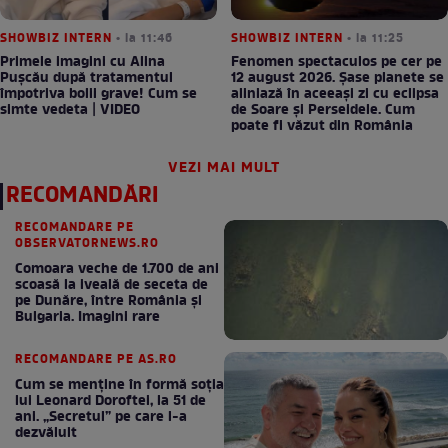
SHOWBIZ INTERN
• la 11:46
SHOWBIZ INTERN
• la 11:25
Primele imagini cu Alina
Fenomen spectaculos pe cer pe
Pușcău după tratamentul
12 august 2026. Șase planete se
împotriva bolii grave! Cum se
aliniază în aceeași zi cu eclipsa
simte vedeta | VIDEO
de Soare și Perseidele. Cum
poate fi văzut din România
VEZI MAI MULT
RECOMANDĂRI
RECOMANDARE PE
OBSERVATORNEWS.RO
Comoara veche de 1.700 de ani
scoasă la iveală de seceta de
pe Dunăre, între România şi
Bulgaria. Imagini rare
RECOMANDARE PE AS.RO
Cum se menţine în formă soţia
lui Leonard Doroftei, la 51 de
ani. „Secretul” pe care l-a
dezvăluit