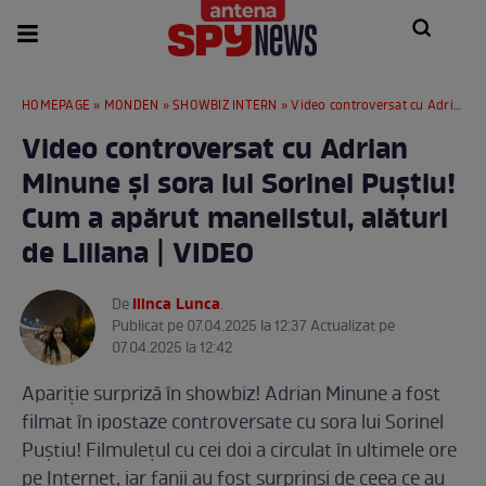
HOMEPAGE
»
MONDEN
»
SHOWBIZ INTERN
» Video controversat cu Adrian Minune și sora lui Sorinel Puștiu! Cum a apărut manelistul, alături de Liliana | VIDEO
Video controversat cu Adrian
Minune și sora lui Sorinel Puștiu!
Cum a apărut manelistul, alături
de Liliana | VIDEO
Ilinca Lunca
De
.
Publicat pe 07.04.2025 la 12:37 Actualizat pe
07.04.2025 la 12:42
Apariție surpriză în showbiz! Adrian Minune a fost
filmat în ipostaze controversate cu sora lui Sorinel
Puștiu! Filmulețul cu cei doi a circulat în ultimele ore
pe Internet, iar fanii au fost surprinși de ceea ce au