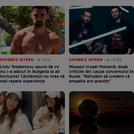
SHOWBIZ INTERN
• la 13:11
SHOWBIZ INTERN
• la 12:33
Liviu Teodorescu spune de ce
Mesajul trupei Morandi, după
nu i-a plăcut în Bulgaria la all
criticile din cauza concertului în
inclusive! Cântărețul nu vrea să
Rusia: ”Refuzăm să credem că
mai repete experiența
empatia are granițe”