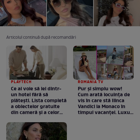
Articolul continuă după recomandări
PLAYTECH
ROMANIA TV
Ce ai voie să iei dintr-
Pur și simplu wow!
un hotel fără să
Cum arată locuința de
plătești. Lista completă
vis în care stă Ilinca
a obiectelor gratuite
Vandici la Monaco în
din cameră și a celor
timpul vacanței. Luxul
care rămân
e în starea lui pură.
proprietatea unității
Totul arată ca în filme!
/ GALERIE FOTO