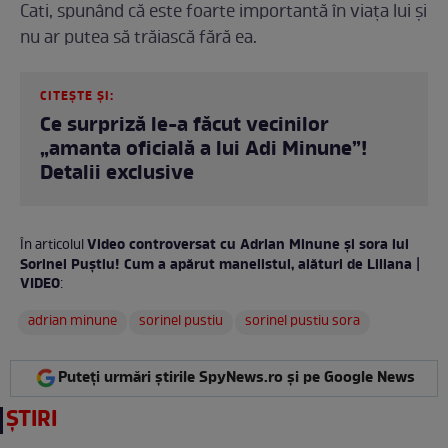
Cati, spunând că este foarte importantă în viața lui și
nu ar putea să trăiască fără ea.
CITEȘTE ȘI:
Ce surpriză le-a făcut vecinilor
„amanta oficială a lui Adi Minune”!
Detalii exclusive
Video controversat cu Adrian Minune și sora lui
În articolul
Sorinel Puștiu! Cum a apărut manelistul, alături de Liliana |
VIDEO
:
adrian minune
sorinel pustiu
sorinel pustiu sora
Puteți urmări știrile SpyNews.ro și pe Google News
ȘTIRI