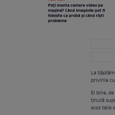
Poți monta camere video pe
mașină? Când imaginile pot fi
folosite ca probă și când riști
probleme
La Săptămâ
privirile 
Ei bine, de
ținută supe
scos talia 