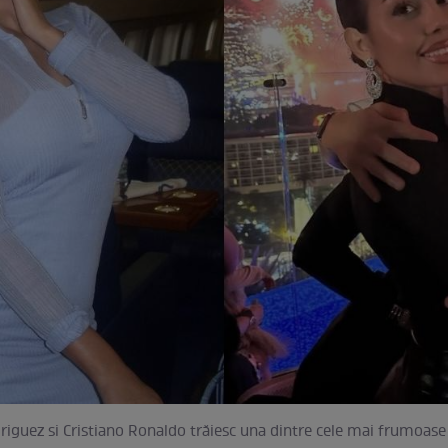
iguez si Cristiano Ronaldo trăiesc una dintre cele mai frumoase