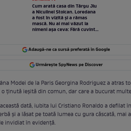
Cum arată casa din Târgu Jiu
a Niculinei Stoican. Loredana
a fost în vizită și a rămas
mască. Nu ai mai văzut la
nimeni așa ceva: Fără cuvinte
/ VIDEO
Adaugă-ne ca sursă preferată în Google
Urmărește SpyNews pe Discover
na Modei de la Paris Georgina Rodriguez a atras to
cu o ținută ieșită din comun, dar care a bucurat mult
 această dată, iubita lui Cristiano Ronaldo a defilat î
rbă și a lăsat pe toată lumea cu gura căscată, mai a
de invidiat în evidență.