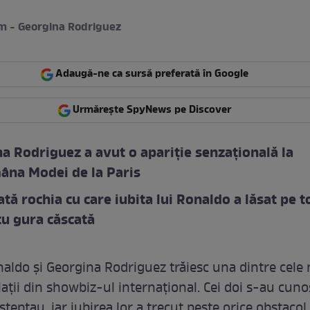
m - Georgina Rodriguez
Adaugă-ne ca sursă preferată în Google
Urmărește SpyNews pe Discover
a Rodriguez a avut o apariție senzațională la
âna Modei de la Paris
tă rochia cu care iubita lui Ronaldo a lăsat pe t
u gura căscată
naldo și Georgina Rodriguez trăiesc una dintre cele
ații din showbiz-ul internațional. Cei doi s-au cuno
teptau, iar iubirea lor a trecut peste orice obstacol,