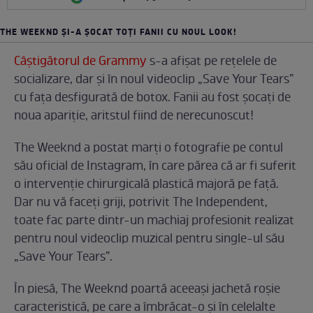
THE WEEKND ȘI-A ȘOCAT TOȚI FANII CU NOUL LOOK!
Câștigătorul de Grammy
s-a afișat pe rețelele de
socializare, dar și în noul videoclip „Save Your Tears”
cu fața desfigurată de botox. Fanii au fost șocați de
noua apariție, aritstul fiind de nerecunoscut!
The Weeknd a postat marți o fotografie pe contul
său oficial de Instagram, în care părea că ar fi suferit
o intervenție chirurgicală plastică majoră pe față.
Dar nu vă faceți griji, potrivit The Independent,
toate fac parte dintr-un machiaj profesionit realizat
pentru noul videoclip muzical pentru single-ul său
„Save Your Tears”.
În piesă, The Weeknd poartă aceeași jachetă roșie
caracteristică, pe care a îmbrăcat-o și în celelalte