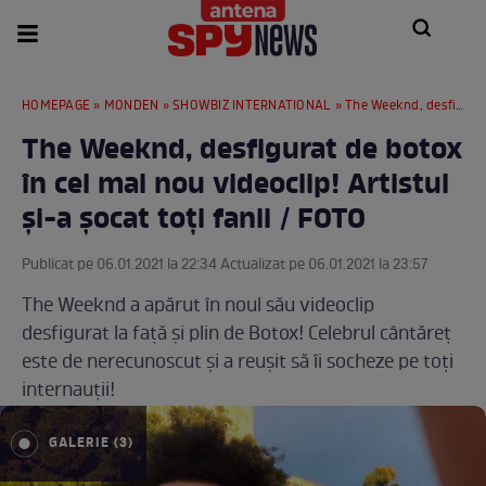
HOMEPAGE
»
MONDEN
»
SHOWBIZ INTERNATIONAL
» The Weeknd, desfigurat de botox în cel mai nou videoclip! Artistul și-a șocat toți fanii / FOTO
The Weeknd, desfigurat de botox
în cel mai nou videoclip! Artistul
și-a șocat toți fanii / FOTO
Publicat pe 06.01.2021 la 22:34 Actualizat pe 06.01.2021 la 23:57
The Weeknd a apărut în noul său videoclip
desfigurat la față și plin de Botox! Celebrul cântăreț
este de nerecunoscut și a reușit să îi socheze pe toți
internauții!
GALERIE (3)