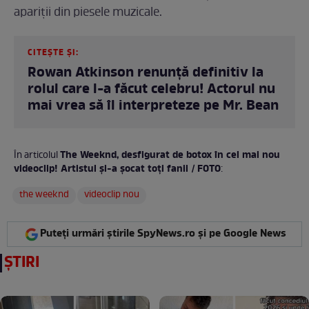
apariții din piesele muzicale.
CITEȘTE ȘI:
Rowan Atkinson renunță definitiv la
rolul care l-a făcut celebru! Actorul nu
mai vrea să îl interpreteze pe Mr. Bean
The Weeknd, desfigurat de botox în cel mai nou
În articolul
videoclip! Artistul și-a șocat toți fanii / FOTO
:
the weeknd
videoclip nou
Puteți urmări știrile SpyNews.ro și pe Google News
ȘTIRI