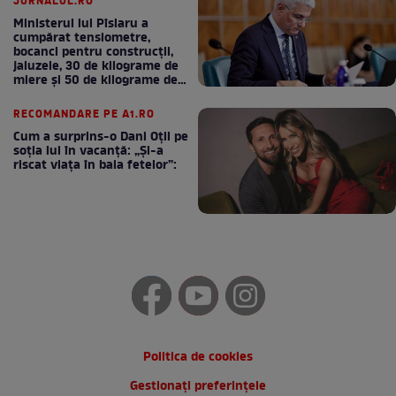
JURNALUL.RO
Ministerul lui Pîslaru a
cumpărat tensiometre,
bocanci pentru construcții,
jaluzele, 30 de kilograme de
miere și 50 de kilograme de
cafea
RECOMANDARE PE A1.RO
Cum a surprins-o Dani Oțil pe
soția lui în vacanță: „Și-a
riscat viața în baia fetelor”:
Politica de cookies
Gestionați preferințele