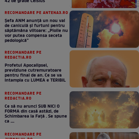
42 de grade Celsius
RECOMANDARE PE ANTENA3.RO
Șefa ANM anunță un nou val
de caniculă și furtuni pentru
săptămâna viitoare: „Ploile nu
vor putea compensa seceta
pedologică”
RECOMANDARE PE
REDACTIA.RO
Profetul Apocalipsei,
previziune cutremuratoare
pentru final de an. Ce se va
intampla cu LUMEA e TERIBIL
RECOMANDARE PE
REDACTIA.RO
Ce să nu arunci SUB NICI O
FORMA din casă astăzi, de
Schimbarea la Față . Se spune
ca ....
RECOMANDARE PE