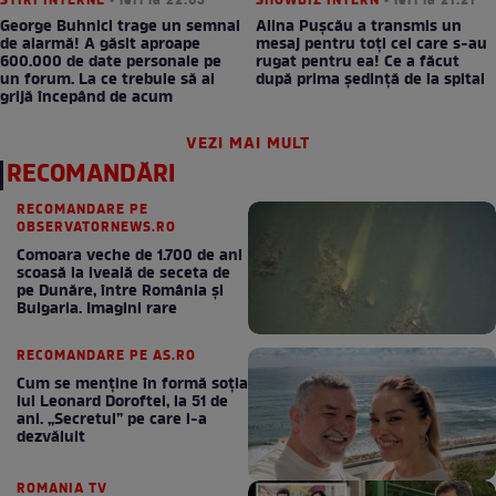
STIRI INTERNE
• ieri la 22:03
SHOWBIZ INTERN
• ieri la 21:21
George Buhnici trage un semnal
Alina Pușcău a transmis un
de alarmă! A găsit aproape
mesaj pentru toți cei care s-au
600.000 de date personale pe
rugat pentru ea! Ce a făcut
un forum. La ce trebuie să ai
după prima ședință de la spital
grijă începând de acum
VEZI MAI MULT
RECOMANDĂRI
RECOMANDARE PE
OBSERVATORNEWS.RO
Comoara veche de 1.700 de ani
scoasă la iveală de seceta de
pe Dunăre, între România şi
Bulgaria. Imagini rare
RECOMANDARE PE AS.RO
Cum se menţine în formă soţia
lui Leonard Doroftei, la 51 de
ani. „Secretul” pe care l-a
dezvăluit
ROMANIA TV