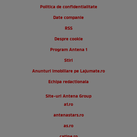
Politica de confidentialitate
Date companie
RSS
Despre cookie
Program Antena 1
Stiri
Anunturi imobiliare pe Lajumate.ro
Echipa redactionala
Site-uri Antena Group
a1.ro
antenastars.ro
as.ro
catine.ro