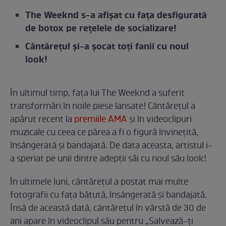
The Weeknd s-a afișat cu fața desfigurată
de botox pe rețelele de socializare!
Cântărețul și-a șocat toți fanii cu noul
look!
În ultimul timp, fața lui The Weeknd a suferit
transformări în noile piese lansate! Cântărețul a
apărut recent la
premiile AMA
și în videoclipuri
muzicale cu ceea ce părea a fi o figură învinețită,
însângerată și bandajată. De data aceasta, artistul i-
a speriat pe unii dintre adepții săi cu noul său look!
În ultimele luni, cântărețul a postat mai multe
fotografii cu fața bătută, însângerată și bandajată.
Însă de această dată, cântărețul în vârstă de 30 de
ani apare în videoclipul său pentru „Salvează-ți