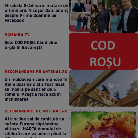
Mirabela Grădinaru, mutare de
ultimă oră. Nicuşor Dan, anunţ
despre Prima Doamnă pe
Facebook
ROMANIA TV
Este COD ROŞU. Când vine
urgia în Bucureşti
RECOMANDARE PE ANTENA3.RO
Un moldovean care muncea în
Italia doar de o zi a fost lăsat
să moară pe şantier de 6
români. Aceștia riscă acum
închisoarea
RECOMANDARE PE ANTENA3.RO
Al cincilea val de caniculă va
sufoca Europa săptămâna
viitoare. HARTA domului de
căldură care va aduce până la