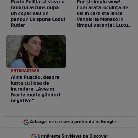
Poate Poliția să stea cu
Pur și simplu wow!
radarul ascuns după
Cum arată locuința de
un copac sau un
vis în care stă Ilinca
panou? Ce spune Codul
Vandici la Monaco în
Rutier
timpul vacanței. Luxul
e în starea lui pură.
Totul arată ca în filme!
/ GALERIE FOTO
ANTENASTARS
Alina Pușcău, despre
lupta cu lipsa de
încredere: „Aveam
foarte multe gânduri
negative”
Adaugă-ne ca sursă preferată în Google
Urmărește SpyNews pe Discover