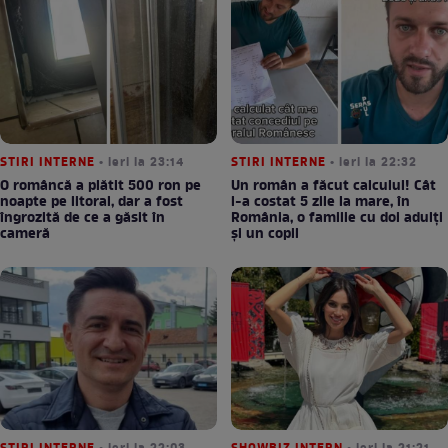
STIRI INTERNE
• ieri la 23:14
STIRI INTERNE
• ieri la 22:32
O româncă a plătit 500 ron pe
Un român a făcut calculul! Cât
noapte pe litoral, dar a fost
l-a costat 5 zile la mare, în
îngrozită de ce a găsit în
România, o familie cu doi adulți
cameră
și un copil