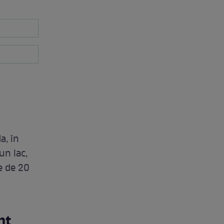
a, în
un lac,
e de 20
nt