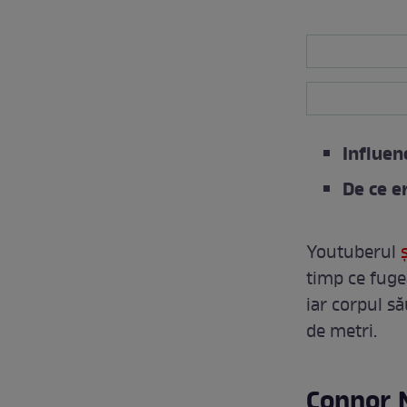
Influen
De ce e
Youtuberul
ș
timp ce fuge
iar corpul să
de metri.
Connor 