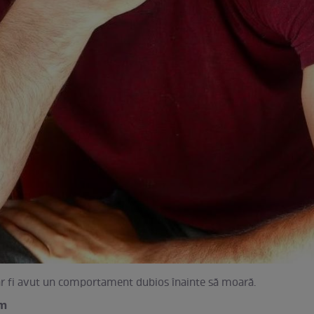
ar fi avut un comportament dubios înainte să moară.
am