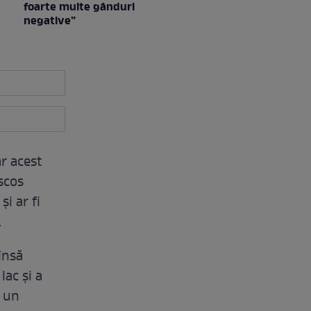
foarte multe gânduri
negative”
ar acest
 scos
și ar fi
.
 însă
lac și a
a un