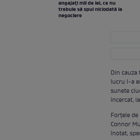
angajați mii de lei, ce nu
trebuie să spui niciodată la
negociere
Din cauza f
lucru l-a e
sunete ciud
încercat, l
Forțele de 
Connor Mur
înotat, spe