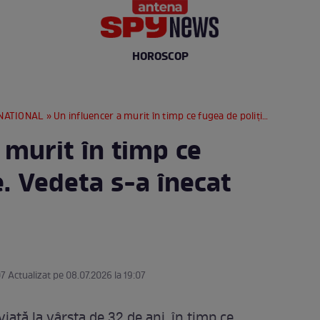
HOROSCOP
NATIONAL
» Un influencer a murit în timp ce fugea de poliție. Vedeta s-a înecat într-un lac
 murit în timp ce
e. Vedeta s-a înecat
07 Actualizat pe 08.07.2026 la 19:07
ață la vârsta de 32 de ani, în timp ce