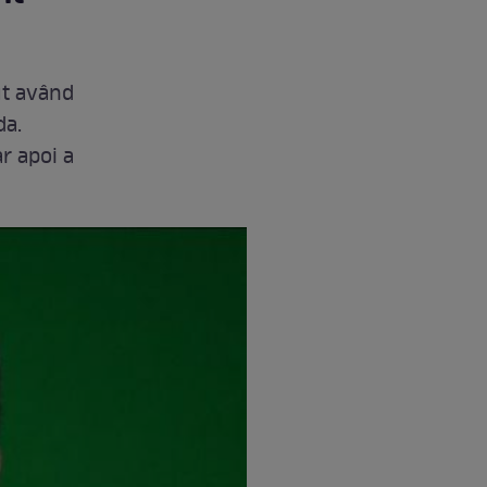
ut având
da.
ar apoi a