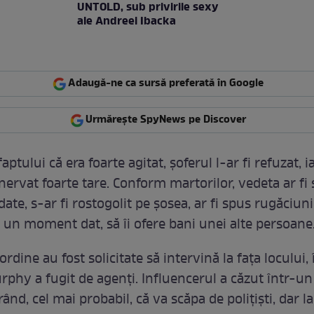
UNTOLD, sub privirile sexy
ale Andreei Ibacka
Adaugă-ne ca sursă preferată în Google
Urmărește SpyNews pe Discover
aptului că era foarte agitat, șoferul l-ar fi refuzat, i
nervat foarte tare. Conform martorilor, vedeta ar fi
ate, s-ar fi rostogolit pe șosea, ar fi spus rugăciuni 
a un moment dat, să îi ofere bani unei alte persoane
ordine au fost solicitate să intervină la fața locului,
phy a fugit de agenți. Influencerul a căzut într-un 
rând, cel mai probabil, că va scăpa de polițiști, dar l