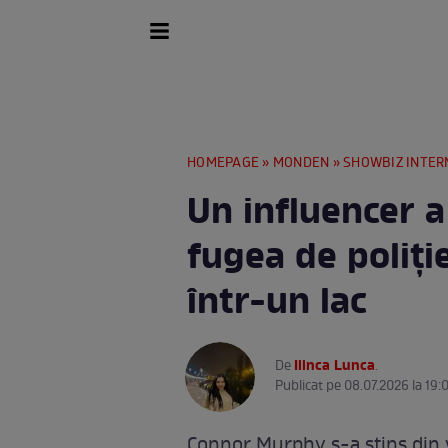
HOMEPAGE
»
MONDEN
»
SHOWBIZ INTER
Un influencer a
fugea de poliți
într-un lac
Ilinca Lunca
De
.
Publicat pe 08.07.2026 la 19:
Connor Murphy s-a stins din vi