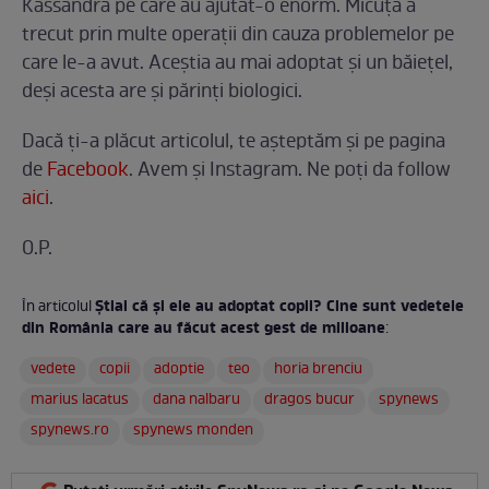
Kassandra pe care au ajutat-o enorm. Micuţa a
trecut prin multe operaţii din cauza problemelor pe
care le-a avut. Aceştia au mai adoptat şi un băieţel,
deşi acesta are şi părinţi biologici.
Dacă ți-a plăcut articolul, te așteptăm și pe pagina
de
Facebook
. Avem și Instagram. Ne poți da follow
aici
.
O.P.
Ştiai că şi ele au adoptat copii? Cine sunt vedetele
În articolul
din România care au făcut acest gest de milioane
:
vedete
copii
adoptie
teo
horia brenciu
marius lacatus
dana nalbaru
dragos bucur
spynews
spynews.ro
spynews monden