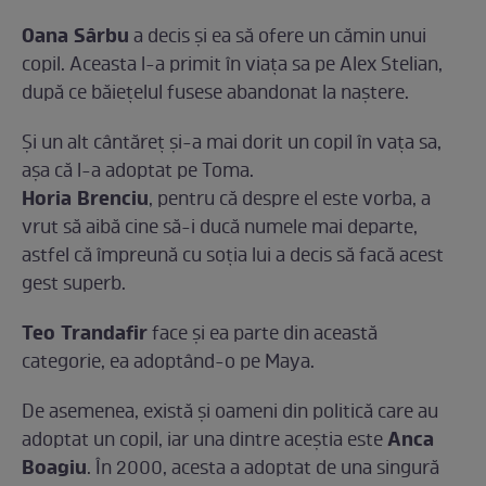
Oana Sârbu
a decis şi ea să ofere un cămin unui
copil. Aceasta l-a primit în viaţa sa pe Alex Stelian,
după ce băieţelul fusese abandonat la naştere.
Şi un alt cântăreţ şi-a mai dorit un copil în vaţa sa,
aşa că l-a adoptat pe Toma.
Horia Brenciu
, pentru că despre el este vorba, a
vrut să aibă cine să-i ducă numele mai departe,
astfel că împreună cu soţia lui a decis să facă acest
gest superb.
Teo Trandafir
face şi ea parte din această
categorie, ea adoptând-o pe Maya.
De asemenea, există şi oameni din politică care au
Anca
adoptat un copil, iar una dintre aceştia este
Boagiu
. În 2000, acesta a adoptat de una singură