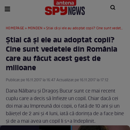
HOMEPAGE
»
MONDEN
» Ştiai că şi ele au adoptat copii? Cine sunt vedetele din România care au făcut acest gest de milioane
Ştiai că şi ele au adoptat copii?
Cine sunt vedetele din România
care au făcut acest gest de
milioane
Publicat pe 16.11.2017 la 16:47 Actualizat pe 16.11.2017 la 17:12
Dana Nălbaru şi Dragoş Bucur sunt ce mai recent
cuplu care a decis să înfieze un copil. Chiar dacă cei
doi mai au împreună doi copii, o fată de 10 ani şi un
băieţel de 2 ani şi 4 luni, iată că dorinţa de a face bine
şi de a mai avea un copil li s+a îndeplinit.