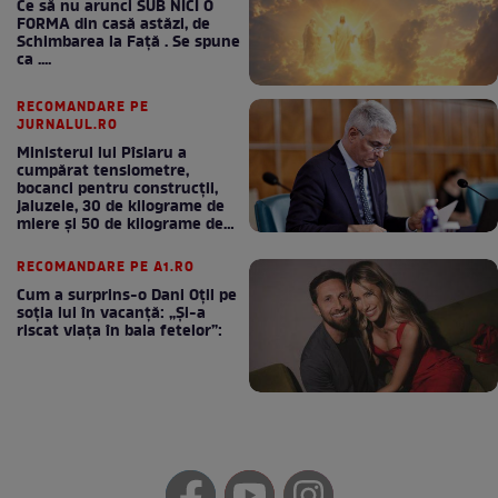
Ce să nu arunci SUB NICI O
FORMA din casă astăzi, de
Schimbarea la Față . Se spune
ca ....
RECOMANDARE PE
JURNALUL.RO
Ministerul lui Pîslaru a
cumpărat tensiometre,
bocanci pentru construcții,
jaluzele, 30 de kilograme de
miere și 50 de kilograme de
cafea
RECOMANDARE PE A1.RO
Cum a surprins-o Dani Oțil pe
soția lui în vacanță: „Și-a
riscat viața în baia fetelor”: