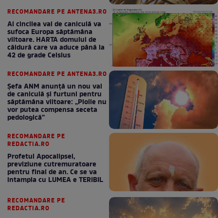
RECOMANDARE PE ANTENA3.RO
Al cincilea val de caniculă va
sufoca Europa săptămâna
viitoare. HARTA domului de
căldură care va aduce până la
42 de grade Celsius
RECOMANDARE PE ANTENA3.RO
Șefa ANM anunță un nou val
de caniculă și furtuni pentru
săptămâna viitoare: „Ploile nu
vor putea compensa seceta
pedologică”
RECOMANDARE PE
REDACTIA.RO
Profetul Apocalipsei,
previziune cutremuratoare
pentru final de an. Ce se va
intampla cu LUMEA e TERIBIL
RECOMANDARE PE
REDACTIA.RO