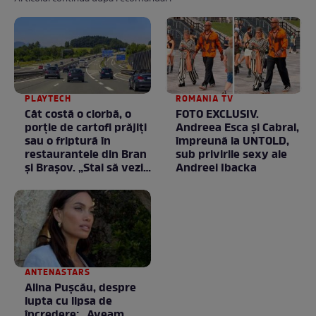
PLAYTECH
ROMANIA TV
Cât costă o ciorbă, o
FOTO EXCLUSIV.
porţie de cartofi prăjiţi
Andreea Esca şi Cabral,
sau o friptură în
împreună la UNTOLD,
restaurantele din Bran
sub privirile sexy ale
şi Braşov. „Stai să vezi
Andreei Ibacka
ce chirii sunt”
ANTENASTARS
Alina Pușcău, despre
lupta cu lipsa de
încredere: „Aveam