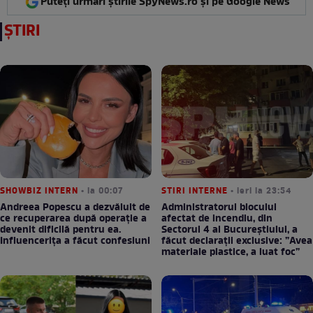
Puteți urmări știrile SpyNews.ro și pe Google News
ȘTIRI
SHOWBIZ INTERN
• la 00:07
STIRI INTERNE
• ieri la 23:54
Andreea Popescu a dezvăluit de
Administratorul blocului
ce recuperarea după operație a
afectat de incendiu, din
devenit dificilă pentru ea.
Sectorul 4 al Bucureștiului, a
Influencerița a făcut confesiuni
făcut declarații exclusive: ”Avea
materiale plastice, a luat foc”