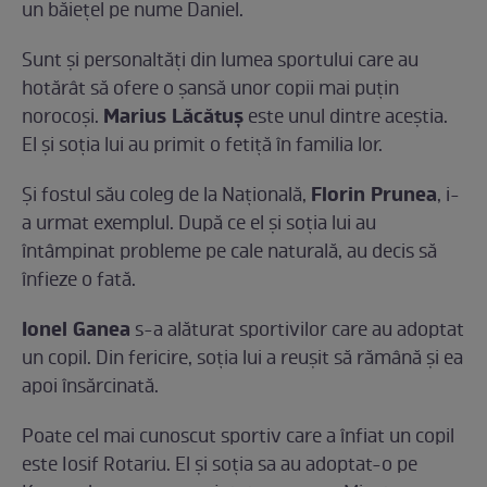
un băieţel pe nume Daniel.
Sunt şi personaltăţi din lumea sportului care au
hotărât să ofere o şansă unor copii mai puţin
Marius Lăcătuş
norocoşi.
este unul dintre aceştia.
El şi soţia lui au primit o fetiţă în familia lor.
Florin Prunea
Şi fostul său coleg de la Naţională,
, i-
a urmat exemplul. După ce el şi soţia lui au
întâmpinat probleme pe cale naturală, au decis să
înfieze o fată.
Ionel Ganea
s-a alăturat sportivilor care au adoptat
un copil. Din fericire, soţia lui a reuşit să rămână şi ea
apoi însărcinată.
Poate cel mai cunoscut sportiv care a înfiat un copil
este Iosif Rotariu. El şi soţia sa au adoptat-o pe