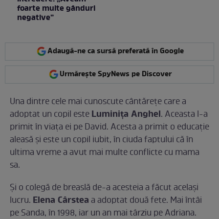
foarte multe gânduri
negative”
Adaugă-ne ca sursă preferată în Google
Urmărește SpyNews pe Discover
Una dintre cele mai cunoscute cântăreţe care a
Luminiţa Anghel
adoptat un copil este
. Aceasta l-a
primit în viaţa ei pe David. Acesta a primit o educaţie
aleasă şi este un copil iubit, în ciuda faptului că în
ultima vreme a avut mai multe conflicte cu mama
sa.
Şi o colegă de breaslă de-a acesteia a făcut acelaşi
Elena Cârstea
lucru.
a adoptat două fete. Mai întâi
pe Sanda, în 1998, iar un an mai târziu pe Adriana.