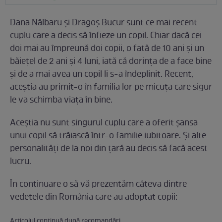
Dana Nălbaru şi Dragoş Bucur sunt ce mai recent
cuplu care a decis să înfieze un copil. Chiar dacă cei
doi mai au împreună doi copii, o fată de 10 ani şi un
băieţel de 2 ani şi 4 luni, iată că dorinţa de a face bine
şi de a mai avea un copil li s-a îndeplinit. Recent,
aceştia au primit-o în familia lor pe micuţa care sigur
le va schimba viaţa în bine.
Aceştia nu sunt singurul cuplu care a oferit şansa
unui copil să trăiască într-o familie iubitoare. Şi alte
personalităţi de la noi din ţară au decis să facă acest
lucru.
În continuare o să vă prezentăm câteva dintre
vedetele din România care au adoptat copii:
Articolul continuă după recomandări