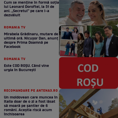
Cum se menţine în formă soţia
lui Leonard Doroftei, la 51 de
ani. „Secretul” pe care l-a
dezvăluit
ROMANIA TV
Mirabela Grădinaru, mutare de
ultimă oră. Nicuşor Dan, anunţ
despre Prima Doamnă pe
Facebook
ROMANIA TV
Este COD ROŞU. Când vine
urgia în Bucureşti
RECOMANDARE PE ANTENA3.RO
Un moldovean care muncea în
Italia doar de o zi a fost lăsat
să moară pe şantier de 6
români. Aceștia riscă acum
închisoarea