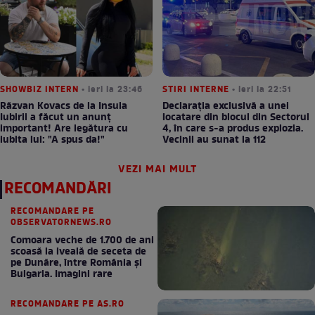
SHOWBIZ INTERN
• ieri la 23:46
STIRI INTERNE
• ieri la 22:51
Răzvan Kovacs de la Insula
Declarația exclusivă a unei
Iubirii a făcut un anunț
locatare din blocul din Sectorul
important! Are legătura cu
4, în care s-a produs explozia.
iubita lui: "A spus da!"
Vecinii au sunat la 112
VEZI MAI MULT
RECOMANDĂRI
RECOMANDARE PE
OBSERVATORNEWS.RO
Comoara veche de 1.700 de ani
scoasă la iveală de seceta de
pe Dunăre, între România şi
Bulgaria. Imagini rare
RECOMANDARE PE AS.RO