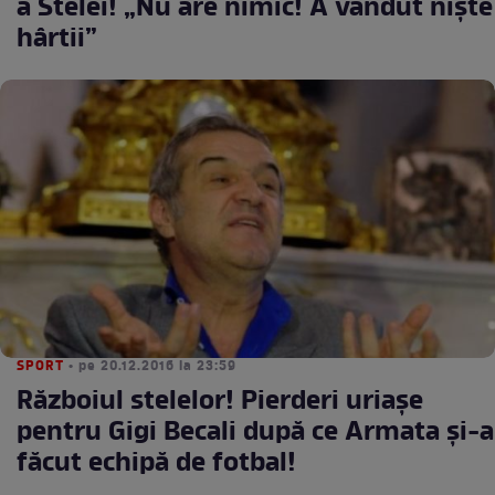
a Stelei! „Nu are nimic! A vândut niște
hârtii”
SPORT
• pe 20.12.2016 la 23:59
Războiul stelelor! Pierderi uriaşe
pentru Gigi Becali după ce Armata şi-a
făcut echipă de fotbal!