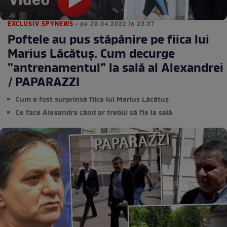
EXCLUSIV SPYNEWS
• pe 29.04.2022 la 23:37
Poftele au pus stăpânire pe fiica lui
Marius Lăcătuș. Cum decurge
”antrenamentul” la sală al Alexandrei
/ PAPARAZZI
Cum a fost surprinsă fiica lui Marius Lăcătuș
Ce face Alexandra când ar trebui să fie la sală