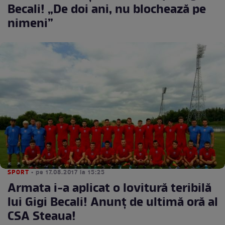
Becali! „De doi ani, nu blochează pe
nimeni”
SPORT
• pe 17.08.2017 la 15:25
Armata i-a aplicat o lovitură teribilă
lui Gigi Becali! Anunţ de ultimă oră al
CSA Steaua!