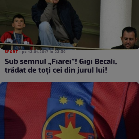
SPORT
• pe 13.01.2017 la 23:59
Sub semnul „Fiarei”! Gigi Becali,
trădat de toți cei din jurul lui!