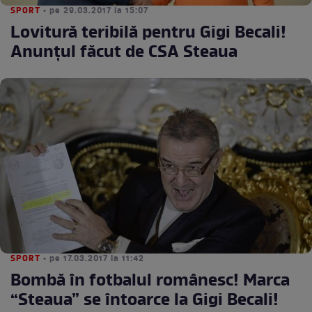
SPORT
• pe 29.03.2017 la 15:07
Lovitură teribilă pentru Gigi Becali!
Anunţul făcut de CSA Steaua
SPORT
• pe 17.03.2017 la 11:42
Bombă în fotbalul românesc! Marca
“Steaua” se întoarce la Gigi Becali!