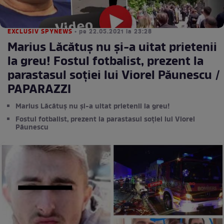
EXCLUSIV SPYNEWS
• pe 22.05.2021 la 23:28
Marius Lăcătuș nu și-a uitat prietenii
la greu! Fostul fotbalist, prezent la
parastasul soției lui Viorel Păunescu /
PAPARAZZI
Marius Lăcătuș nu și-a uitat prietenii la greu!
Fostul fotbalist, prezent la parastasul soției lui Viorel
Păunescu