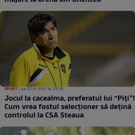
majore la arena din Ghencea
SPORT
• pe 27.01.2017 la 23:59
Jocul la cacealma, preferatul lui “Piţi”!
Cum vrea fostul selecţioner să deţină
controlul la CSA Steaua