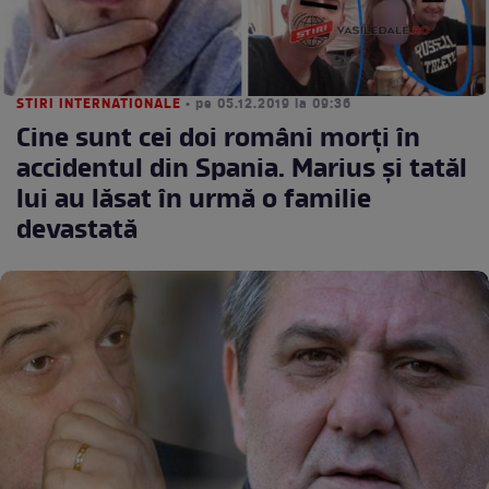
STIRI INTERNATIONALE
• pe 05.12.2019 la 09:36
Cine sunt cei doi români morţi în
accidentul din Spania. Marius şi tatăl
lui au lăsat în urmă o familie
devastată