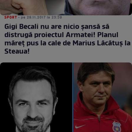
SPORT
• pe 29.11.2017 la 23:59
Gigi Becali nu are nicio şansă să
distrugă proiectul Armatei! Planul
măreţ pus la cale de Marius Lăcătuş la
Steaua!