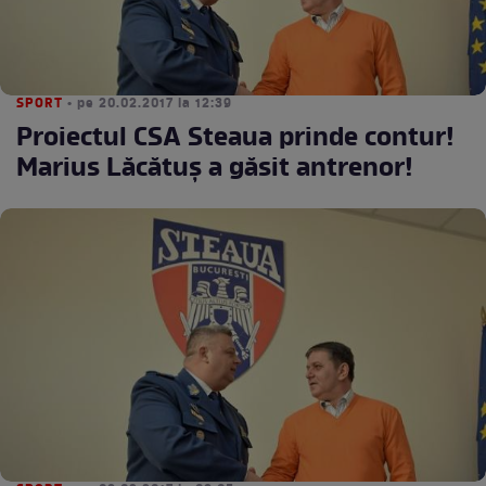
SPORT
• pe 20.02.2017 la 12:39
Proiectul CSA Steaua prinde contur!
Marius Lăcătuş a găsit antrenor!