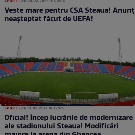
SPORT
• pe 09.02.2017 la 09:05
Veste mare pentru CSA Steaua! Anunţ
neaşteptat făcut de UEFA!
SPORT
• pe 01.02.2017 la 12:06
Oficial! Încep lucrările de modernizare
ale stadionului Steaua! Modificări