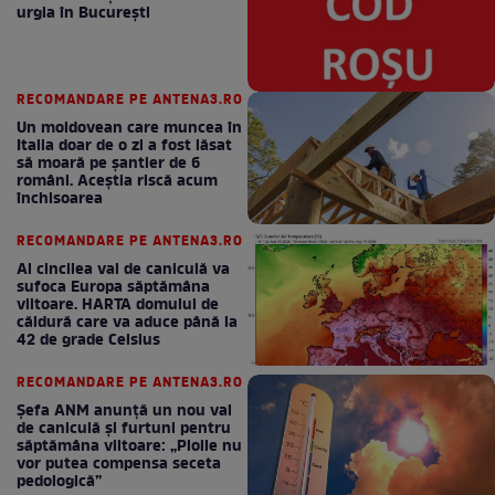
urgia în Bucureşti
RECOMANDARE PE ANTENA3.RO
Un moldovean care muncea în
Italia doar de o zi a fost lăsat
să moară pe şantier de 6
români. Aceștia riscă acum
închisoarea
RECOMANDARE PE ANTENA3.RO
Al cincilea val de caniculă va
sufoca Europa săptămâna
viitoare. HARTA domului de
căldură care va aduce până la
42 de grade Celsius
RECOMANDARE PE ANTENA3.RO
Șefa ANM anunță un nou val
de caniculă și furtuni pentru
săptămâna viitoare: „Ploile nu
vor putea compensa seceta
pedologică”