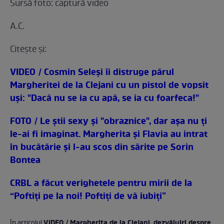
Sursă foto: captură video
A.C.
Citeşte şi:
VIDEO / Cosmin Seleşi îi distruge părul
Margheritei de la Clejani cu un pistol de vopsit
uşi: "Dacă nu se ia cu apă, se ia cu foarfeca!"
FOTO / Le ştii sexy şi "obraznice", dar aşa nu ţi
le-ai fi imaginat. Margherita şi Flavia au intrat
în bucătărie şi l-au scos din sărite pe Sorin
Bontea
CRBL a făcut verighetele pentru mirii de la
“Poftiţi pe la noi! Poftiţi de vă iubiţi”
VIDEO / Margherita de la Clejani, dezvăluiri despre
În articolul