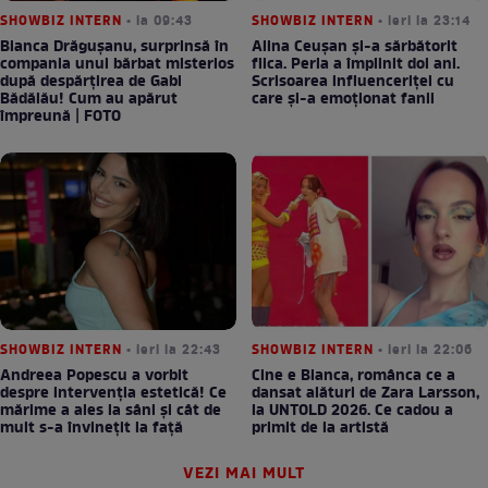
SHOWBIZ INTERN
• la 09:43
SHOWBIZ INTERN
• ieri la 23:14
Bianca Drăgușanu, surprinsă în
Alina Ceușan și-a sărbătorit
compania unui bărbat misterios
fiica. Perla a împlinit doi ani.
după despărțirea de Gabi
Scrisoarea influenceriței cu
Bădălău! Cum au apărut
care și-a emoționat fanii
împreună | FOTO
SHOWBIZ INTERN
• ieri la 22:43
SHOWBIZ INTERN
• ieri la 22:06
Andreea Popescu a vorbit
Cine e Bianca, românca ce a
despre intervenția estetică! Ce
dansat alături de Zara Larsson,
mărime a ales la sâni și cât de
la UNTOLD 2026. Ce cadou a
mult s-a învinețit la față
primit de la artistă
VEZI MAI MULT