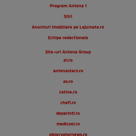
Program Antena 1
Stiri
Anunturi imobiliare pe Lajumate.ro
Echipa redactionala
Site-uri Antena Group
a1.ro
antenastars.ro
as.ro
catine.ro
chefi.ro
deparinti.ro
medicool.ro
observatornews.ro