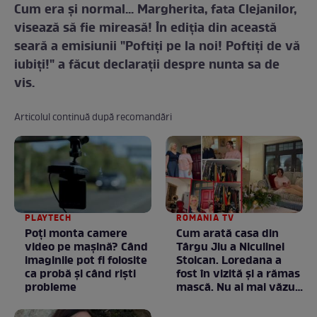
Cum era şi normal... Margherita, fata Clejanilor,
visează să fie mireasă! În ediţia din această
seară a emisiunii "Poftiţi pe la noi! Poftiţi de vă
iubiţi!" a făcut declaraţii despre nunta sa de
vis.
Articolul continuă după recomandări
PLAYTECH
ROMANIA TV
Poți monta camere
Cum arată casa din
video pe mașină? Când
Târgu Jiu a Niculinei
imaginile pot fi folosite
Stoican. Loredana a
ca probă și când riști
fost în vizită și a rămas
probleme
mască. Nu ai mai văzut
la nimeni așa ceva:
Fără cuvinte / VIDEO