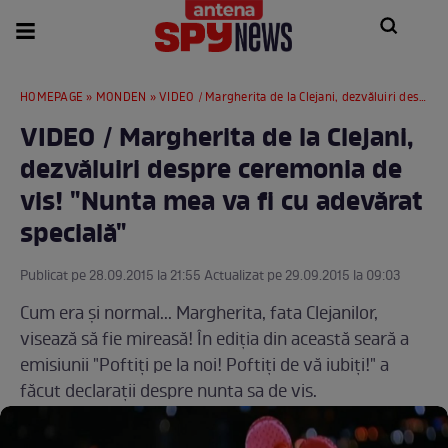
HOMEPAGE
»
MONDEN
» VIDEO / Margherita de la Clejani, dezvăluiri despre ceremonia de vis! "Nunta mea va fi cu adevărat specială"
VIDEO / Margherita de la Clejani,
dezvăluiri despre ceremonia de
vis! "Nunta mea va fi cu adevărat
specială"
Publicat pe 28.09.2015 la 21:55 Actualizat pe 29.09.2015 la 09:03
Cum era şi normal... Margherita, fata Clejanilor,
visează să fie mireasă! În ediţia din această seară a
emisiunii "Poftiţi pe la noi! Poftiţi de vă iubiţi!" a
făcut declaraţii despre nunta sa de vis.