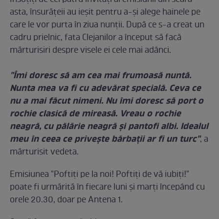
Însoţiţi de cei patru invitaţi ai emisiunii din seara
asta, însurăţeii au ieşit pentru a-şi alege hainele pe
care le vor purta în ziua nunţii. După ce s-a creat un
cadru prielnic, fata Clejanilor a început să facă
mărturisiri despre visele ei cele mai adânci.
"Îmi doresc să am cea mai frumoasă nuntă.
Nunta mea va fi cu adevărat specială. Ceva ce
nu a mai făcut nimeni. Nu îmi doresc să port o
rochie clasică de mireasă. Vreau o rochie
neagră, cu pălărie neagră şi pantofi albi. Idealul
meu în ceea ce priveşte bărbaţii ar fi un turc"
, a
mărturisit vedeta.
Emisiunea "Poftiţi pe la noi! Poftiţi de vă iubiţi!"
poate fi urmărită în fiecare luni şi marţi începând cu
orele 20.30, doar pe Antena 1.