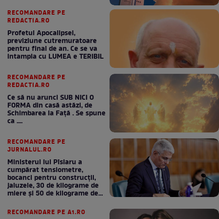
RECOMANDARE PE
REDACTIA.RO
Profetul Apocalipsei,
previziune cutremuratoare
pentru final de an. Ce se va
intampla cu LUMEA e TERIBIL
RECOMANDARE PE
REDACTIA.RO
Ce să nu arunci SUB NICI O
FORMA din casă astăzi, de
Schimbarea la Față . Se spune
ca ....
RECOMANDARE PE
JURNALUL.RO
Ministerul lui Pîslaru a
cumpărat tensiometre,
bocanci pentru construcții,
jaluzele, 30 de kilograme de
miere și 50 de kilograme de
cafea
RECOMANDARE PE A1.RO