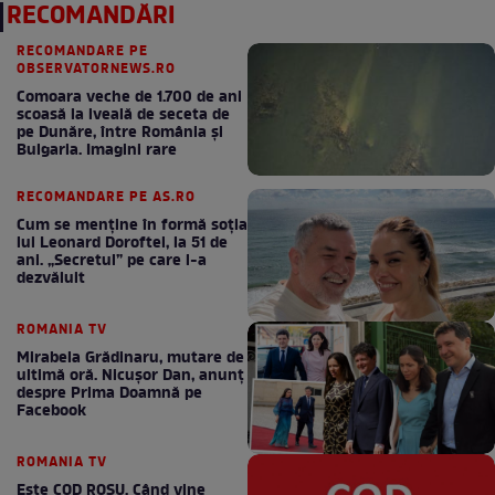
RECOMANDĂRI
RECOMANDARE PE
OBSERVATORNEWS.RO
Comoara veche de 1.700 de ani
scoasă la iveală de seceta de
pe Dunăre, între România şi
Bulgaria. Imagini rare
RECOMANDARE PE AS.RO
Cum se menţine în formă soţia
lui Leonard Doroftei, la 51 de
ani. „Secretul” pe care l-a
dezvăluit
ROMANIA TV
Mirabela Grădinaru, mutare de
ultimă oră. Nicuşor Dan, anunţ
despre Prima Doamnă pe
Facebook
ROMANIA TV
Este COD ROŞU. Când vine