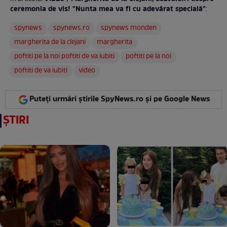
ceremonia de vis! "Nunta mea va fi cu adevărat specială"
:
spynews
spynews.ro
spynews monden
margherita de la clejani
margherita
poftiti pe la noi poftiti de va iubiti
poftiti pe la noi
poftiti de va iubiti
video
Puteți urmări știrile SpyNews.ro și pe Google News
ȘTIRI