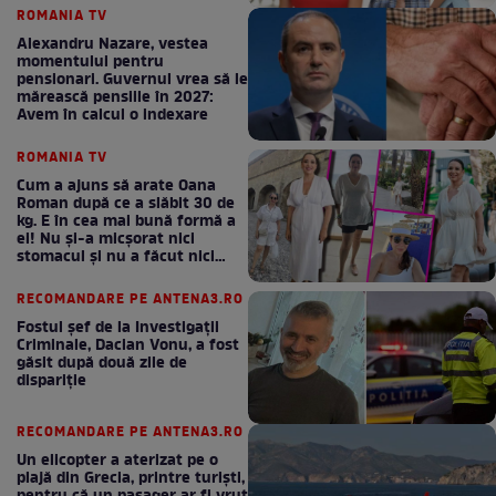
ROMANIA TV
Alexandru Nazare, vestea
momentului pentru
pensionari. Guvernul vrea să le
mărească pensiile în 2027:
Avem în calcul o indexare
ROMANIA TV
Cum a ajuns să arate Oana
Roman după ce a slăbit 30 de
kg. E în cea mai bună formă a
ei! Nu și-a micșorat nici
stomacul și nu a făcut nici
Mounjaro / GALERIE FOTO
RECOMANDARE PE ANTENA3.RO
Fostul șef de la Investigații
Criminale, Dacian Vonu, a fost
găsit după două zile de
dispariţie
RECOMANDARE PE ANTENA3.RO
Un elicopter a aterizat pe o
plajă din Grecia, printre turiști,