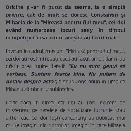
Oricine şi-ar fi putut da seama, la o simplă
privire, cât de mult se doresc Constantin şi
Mihaela de la "Mireasă pentru fiul meu", cei doi
având numeroase jocuri sexy în timpul
competiţiei, însă acum, aceştia au tăcut mâlc.
Invitaţi în cadrul emisiunii "Mireasă pentru fiul meu",
cei doi au fost întrebaţi dacă au făcut amor, dar n-au
"Eu nu sunt genul să
oferit prea multe detalii:
vorbesc. Suntem foarte bine. Nu putem da
detalii despre asta.",
a spus Constantin în timp ce
Mihaela zâmbea cu subînţeles.
Chiar dacă în direct cei doi au fost extrem de
misterioşi, pe reţelele de socializare lucrurile stau
altfel, căci cei doi foşti concurenţi au publicat mai
multe imagini din dormitor, imagini în care Mihaela