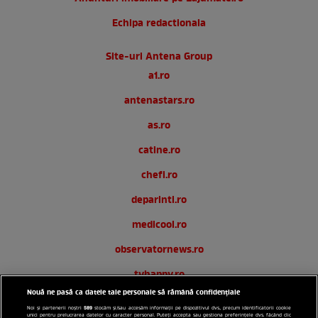
Echipa redactionala
Site-uri Antena Group
a1.ro
antenastars.ro
as.ro
catine.ro
chefi.ro
deparinti.ro
medicool.ro
observatornews.ro
tvhappy.ro
Nouă ne pasă ca datele tale personale să rămână confidențiale
useit.ro
589
Noi și partenerii noștri
stocăm și/sau accesăm informații pe dispozitivul dvs., precum identificatorii cookie
unici pentru prelucrarea datelor cu caracter personal. Puteți accepta sau gestiona preferințele dvs. făcând clic