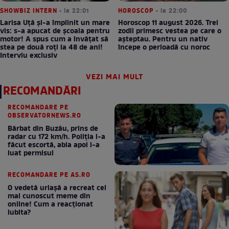
SHOWBIZ INTERN
• la 22:01
HOROSCOP
• la 22:00
Larisa Uță şi-a împlinit un mare
Horoscop 11 august 2026. Trei
vis: s-a apucat de școala pentru
zodii primesc vestea pe care o
motor! A spus cum a învățat să
așteptau. Pentru un nativ
stea pe două roți la 48 de ani!
începe o perioadă cu noroc
Interviu exclusiv
VEZI MAI MULT
RECOMANDĂRI
RECOMANDARE PE
OBSERVATORNEWS.RO
Bărbat din Buzău, prins de
radar cu 172 km/h. Poliţia i-a
făcut escortă, abia apoi i-a
luat permisul
RECOMANDARE PE AS.RO
O vedetă uriașă a recreat cel
mai cunoscut meme din
online! Cum a reacționat
iubita?