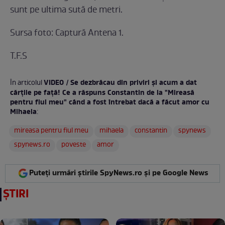
sunt pe ultima sută de metri.
Sursa foto: Captură Antena 1.
T.F.S
VIDEO / Se dezbrăcau din priviri şi acum a dat
În articolul
cărţile pe faţă! Ce a răspuns Constantin de la "Mireasă
pentru fiul meu" când a fost întrebat dacă a făcut amor cu
Mihaela
:
mireasa pentru fiul meu
mihaela
constantin
spynews
spynews.ro
poveste
amor
Puteți urmări știrile SpyNews.ro și pe Google News
ȘTIRI