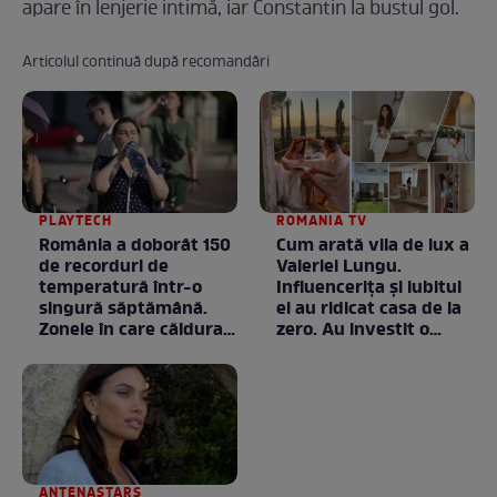
apare în lenjerie intimă, iar Constantin la bustul gol.
Articolul continuă după recomandări
PLAYTECH
ROMANIA TV
România a doborât 150
Cum arată vila de lux a
de recorduri de
Valeriei Lungu.
temperatură într-o
Influencerița și iubitul
singură săptămână.
ei au ridicat casa de la
Zonele în care căldura a
zero. Au investit o
ajuns la valori
avere în ea, dar fiecare
neobișnuite
bănuț a meritat. E mai
ceva ca în filme! /
GALERIE FOTO
ANTENASTARS