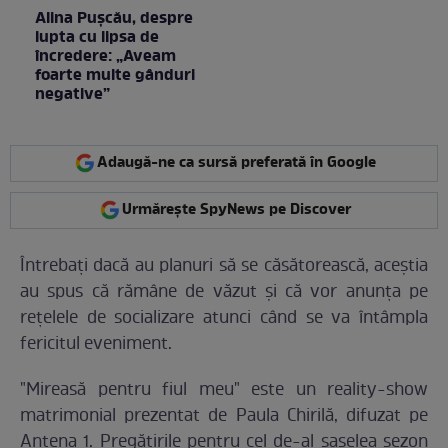
Alina Pușcău, despre
lupta cu lipsa de
încredere: „Aveam
foarte multe gânduri
negative”
Adaugă-ne ca sursă preferată în Google
Urmărește SpyNews pe Discover
Întrebaţi dacă au planuri să se căsătorească, aceştia
au spus că rămâne de văzut şi că vor anunţa pe
reţelele de socializare atunci când se va întâmpla
fericitul eveniment.
"Mireasă pentru fiul meu" este un reality-show
matrimonial prezentat de Paula Chirilă, difuzat pe
Antena 1. Pregătirile pentru cel de-al şaselea sezon