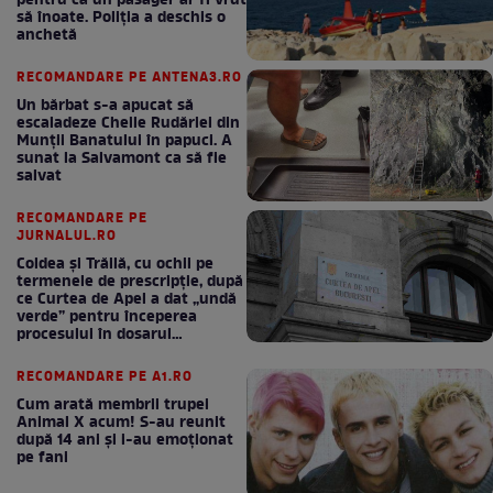
pentru că un pasager ar fi vrut
să înoate. Poliția a deschis o
anchetă
RECOMANDARE PE ANTENA3.RO
Un bărbat s-a apucat să
escaladeze Cheile Rudăriei din
Munții Banatului în papuci. A
sunat la Salvamont ca să fie
salvat
RECOMANDARE PE
JURNALUL.RO
Coldea și Trăilă, cu ochii pe
termenele de prescripție, după
ce Curtea de Apel a dat „undă
verde” pentru începerea
procesului în dosarul
„Generalilor”
RECOMANDARE PE A1.RO
Cum arată membrii trupei
Animal X acum! S-au reunit
după 14 ani și i-au emoționat
pe fani