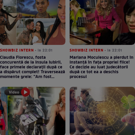
SHOWBIZ INTERN
• la 22:01
SHOWBIZ INTERN
• la 22:01
Claudia Florescu, fosta
Mariana Moculescu a pierdut în
concurentă de la Insula Iubirii,
instanță în fața propriei fiice!
face primele declarații după ce
Ce decizie au luat judecătorii
a dispărut complet! Traversează
după ce tot ea a deschis
momente grele: ”Am fost
procesul
supărată pe Dumnezeu”