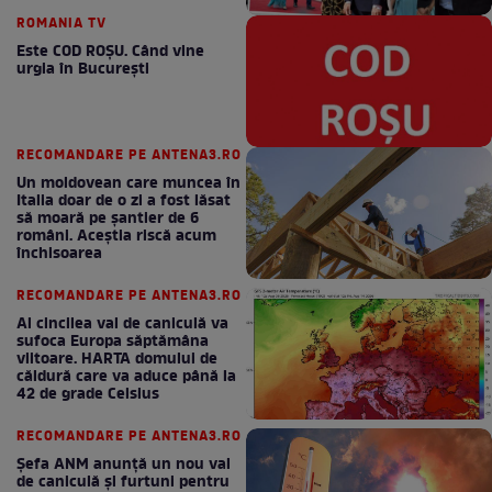
ROMANIA TV
Este COD ROŞU. Când vine
urgia în Bucureşti
RECOMANDARE PE ANTENA3.RO
Un moldovean care muncea în
Italia doar de o zi a fost lăsat
să moară pe şantier de 6
români. Aceștia riscă acum
închisoarea
RECOMANDARE PE ANTENA3.RO
Al cincilea val de caniculă va
sufoca Europa săptămâna
viitoare. HARTA domului de
căldură care va aduce până la
42 de grade Celsius
RECOMANDARE PE ANTENA3.RO
Șefa ANM anunță un nou val
de caniculă și furtuni pentru