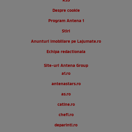
RSS
Despre cookie
Program Antena 1
Stiri
Anunturi imobiliare pe Lajumate.ro
Echipa redactionala
Site-uri Antena Group
a1.ro
antenastars.ro
as.ro
catine.ro
chefi.ro
deparinti.ro