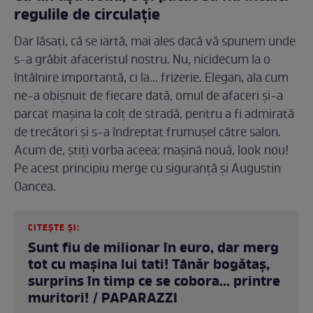
regulile de circulație
Dar lăsați, că se iartă, mai ales dacă vă spunem unde
s-a grăbit afaceristul nostru. Nu, nicidecum la o
întâlnire importantă, ci la... frizerie. Elegan, ala cum
ne-a obișnuit de fiecare dată, omul de afaceri și-a
parcat mașina la colț de stradă, pentru a fi admirată
de trecători și s-a îndreptat frumușel către salon.
Acum de, știți vorba aceea: mașină nouă, look nou!
Pe acest principiu merge cu siguranță și Augustin
Oancea.
CITEȘTE ȘI:
Sunt fiu de milionar în euro, dar merg
tot cu mașina lui tati! Tânăr bogătaș,
surprins în timp ce se cobora... printre
muritori! / PAPARAZZI