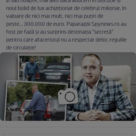
zi sau noapte, mai ales dacă aducem în discuție și
noul bolid de lux achiziționat de celebrul milionar, în
valoare de nici mai mult, nici mai puțin de
peste... 300.000 de euro. Paparazzii Spynews.ro au
fost pe fază și au surprins destinația ”secretă”
pentru care afaceristul nu a respectat deloc regulile
de circulație!