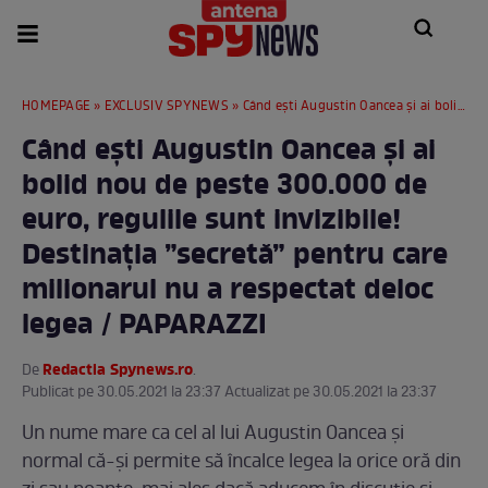
HOMEPAGE
»
EXCLUSIV SPYNEWS
» Când ești Augustin Oancea și ai bolid nou de peste 300.000 de euro, regulile sunt invizibile! Destinația ”secretă” pentru care milionarul nu a respectat deloc legea / PAPARAZZI
Când ești Augustin Oancea și ai
bolid nou de peste 300.000 de
euro, regulile sunt invizibile!
Destinația ”secretă” pentru care
milionarul nu a respectat deloc
legea / PAPARAZZI
Redactia Spynews.ro
De
.
Publicat pe 30.05.2021 la 23:37 Actualizat pe 30.05.2021 la 23:37
Un nume mare ca cel al lui Augustin Oancea și
normal că-și permite să încalce legea la orice oră din