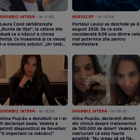
SHOWBIZ INTERN
• la 11:03
HOROSCOP
• la 10:54
Laura Cosoi sărbătorește
Portalul Leului se deschide pe 8
„Nunta de Oțel”, la câteva zile
august 2026. De ce este
după ce a născut a cincea
considerată 8.08 una dintre cele
fetiță. Ce înseamnă și ce mesaj
mai puternice zile pentru
i-a transmis soțului: „Un tată
manifestare
prezent schimbă totul”
SHOWBIZ INTERN
• la 10:33
SHOWBIZ INTERN
• la 09:47
Alina Pușcău a dezvăluit ce i-ar
Alina Pușcău, declarații direct
fi declanșat boala. Vedeta a
din clinică despre tratamentul
primit diagnosticul de Revelion:
de 500.000 de dolari! Vedeta a
”E important ce mănânci”
mărturisit că este foarte
amețită: ”Nu vreau să vă fie