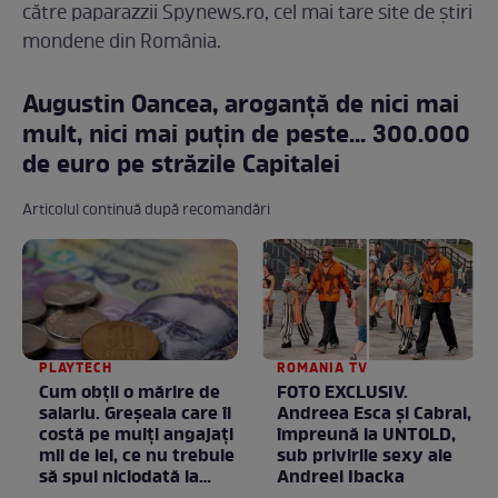
către paparazzii Spynews.ro, cel mai tare site de știri
mondene din România.
Augustin Oancea, aroganță de nici mai
mult, nici mai puțin de peste... 300.000
de euro pe străzile Capitalei
Articolul continuă după recomandări
PLAYTECH
ROMANIA TV
Cum obții o mărire de
FOTO EXCLUSIV.
salariu. Greșeala care îi
Andreea Esca şi Cabral,
costă pe mulți angajați
împreună la UNTOLD,
mii de lei, ce nu trebuie
sub privirile sexy ale
să spui niciodată la
Andreei Ibacka