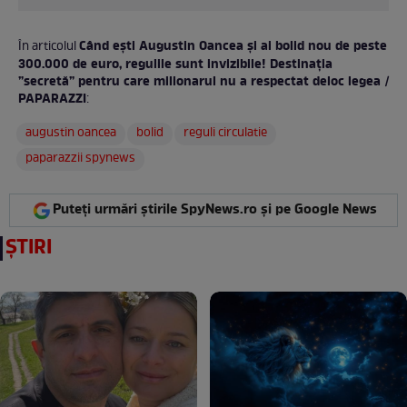
Când ești Augustin Oancea și ai bolid nou de peste
În articolul
300.000 de euro, regulile sunt invizibile! Destinația
”secretă” pentru care milionarul nu a respectat deloc legea /
PAPARAZZI
:
augustin oancea
bolid
reguli circulatie
paparazzii spynews
Puteți urmări știrile SpyNews.ro și pe Google News
ȘTIRI