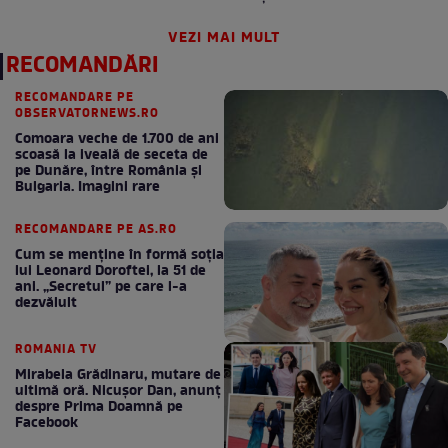
milă”
VEZI MAI MULT
RECOMANDĂRI
RECOMANDARE PE
OBSERVATORNEWS.RO
Comoara veche de 1.700 de ani
scoasă la iveală de seceta de
pe Dunăre, între România şi
Bulgaria. Imagini rare
RECOMANDARE PE AS.RO
Cum se menţine în formă soţia
lui Leonard Doroftei, la 51 de
ani. „Secretul” pe care l-a
dezvăluit
ROMANIA TV
Mirabela Grădinaru, mutare de
ultimă oră. Nicuşor Dan, anunţ
despre Prima Doamnă pe
Facebook