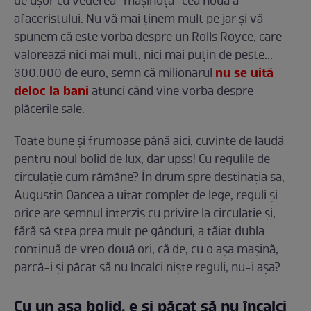
de ușor cu vederea ”mașinuța” cea nouă a
afaceristului. Nu vă mai ținem mult pe jar și vă
spunem că este vorba despre un Rolls Royce, care
valorează nici mai mult, nici mai puțin de peste...
nu se uită
300.000 de euro, semn că milionarul
deloc la bani
atunci când vine vorba despre
plăcerile sale.
Toate bune și frumoase până aici, cuvinte de laudă
pentru noul bolid de lux, dar upss! Cu regulile de
circulație cum rămâne? În drum spre destinația sa,
Augustin Oancea a uitat complet de lege, reguli și
orice are semnul interzis cu privire la circulație și,
fără să stea prea mult pe gânduri, a tăiat dubla
continuă de vreo două ori, că de, cu o așa mașină,
parcă-i și păcat să nu încalci niște reguli, nu-i așa?
Cu un așa bolid, e și păcat să nu încalci