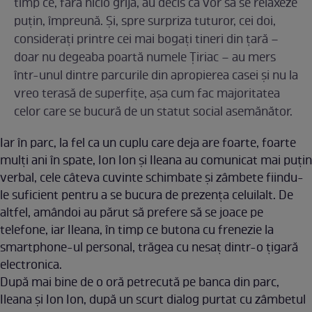
timp ce, fără nicio grijă, au decis că vor să se relaxeze
puțin, împreună. Și, spre surpriza tuturor, cei doi,
considerați printre cei mai bogați tineri din țară –
doar nu degeaba poartă numele Țiriac – au mers
într-unul dintre parcurile din apropierea casei și nu la
vreo terasă de superfițe, așa cum fac majoritatea
celor care se bucură de un statut social asemănător.
Iar în parc, la fel ca un cuplu care deja are foarte, foarte
mulți ani în spate, Ion Ion și Ileana au comunicat mai puțin
verbal, cele câteva cuvinte schimbate și zâmbete fiindu-
le suficient pentru a se bucura de prezența celuilalt. De
altfel, amândoi au părut să prefere să se joace pe
telefone, iar Ileana, în timp ce butona cu frenezie la
smartphone-ul personal, trăgea cu nesaț dintr-o țigară
electronica.
După mai bine de o oră petrecută pe banca din parc,
Ileana și Ion Ion, după un scurt dialog purtat cu zâmbetul