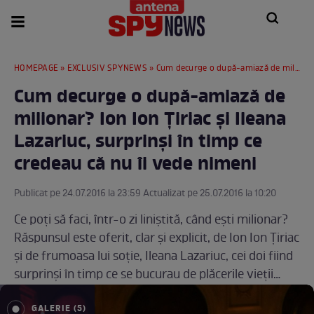
HOMEPAGE
»
EXCLUSIV SPYNEWS
» Cum decurge o după-amiază de milionar? Ion Ion Țiriac și Ileana Lazariuc, surprinși în timp ce credeau că nu îi vede nimeni
Cum decurge o după-amiază de
milionar? Ion Ion Țiriac și Ileana
Lazariuc, surprinși în timp ce
credeau că nu îi vede nimeni
Publicat pe 24.07.2016 la 23:59 Actualizat pe 25.07.2016 la 10:20
Ce poți să faci, într-o zi liniștită, când ești milionar?
Răspunsul este oferit, clar și explicit, de Ion Ion Țiriac
și de frumoasa lui soție, Ileana Lazariuc, cei doi fiind
surprinși în timp ce se bucurau de plăcerile vieții…
GALERIE (5)