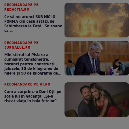
RECOMANDARE PE
REDACTIA.RO
Ce să nu arunci SUB NICI O
FORMA din casă astăzi, de
Schimbarea la Față . Se spune
ca ....
RECOMANDARE PE
JURNALUL.RO
Ministerul lui Pîslaru a
cumpărat tensiometre,
bocanci pentru construcții,
jaluzele, 30 de kilograme de
miere și 50 de kilograme de
cafea
RECOMANDARE PE A1.RO
Cum a surprins-o Dani Oțil pe
soția lui în vacanță: „Și-a
riscat viața în baia fetelor”: