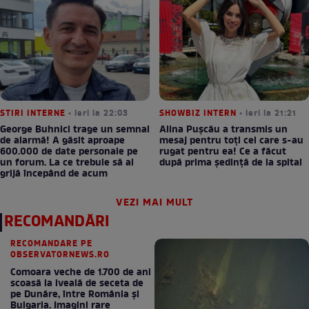
STIRI INTERNE
• ieri la 22:03
SHOWBIZ INTERN
• ieri la 21:21
George Buhnici trage un semnal
Alina Pușcău a transmis un
de alarmă! A găsit aproape
mesaj pentru toți cei care s-au
600.000 de date personale pe
rugat pentru ea! Ce a făcut
un forum. La ce trebuie să ai
după prima ședință de la spital
grijă începând de acum
VEZI MAI MULT
RECOMANDĂRI
RECOMANDARE PE
OBSERVATORNEWS.RO
Comoara veche de 1.700 de ani
scoasă la iveală de seceta de
pe Dunăre, între România şi
Bulgaria. Imagini rare