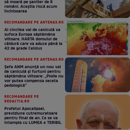
să moară pe şantier de 6
români. Aceștia riscă acum
închisoarea
RECOMANDARE PE ANTENA3.RO
Al cincilea val de caniculă va
sufoca Europa săptămâna
viitoare. HARTA domului de
căldură care va aduce până la
42 de grade Celsius
RECOMANDARE PE ANTENA3.RO
Șefa ANM anunță un nou val
de caniculă și furtuni pentru
săptămâna viitoare: „Ploile nu
vor putea compensa seceta
pedologică”
RECOMANDARE PE
REDACTIA.RO
Profetul Apocalipsei,
previziune cutremuratoare
pentru final de an. Ce se va
intampla cu LUMEA e TERIBIL