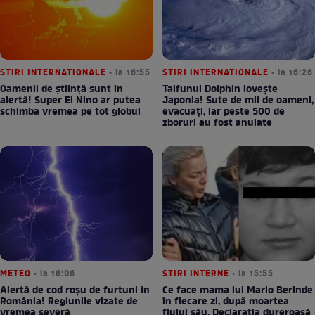
STIRI INTERNATIONALE
• la 16:55
STIRI INTERNATIONALE
• la 16:26
Oamenii de știință sunt în
Taifunul Dolphin lovește
alertă! Super El Nino ar putea
Japonia! Sute de mii de oameni,
schimba vremea pe tot globul
evacuați, iar peste 500 de
zboruri au fost anulate
METEO
• la 16:06
STIRI INTERNE
• la 15:55
Alertă de cod roșu de furtuni în
Ce face mama lui Mario Berinde
România! Regiunile vizate de
în fiecare zi, după moartea
vremea severă
fiului său. Declarația dureroasă