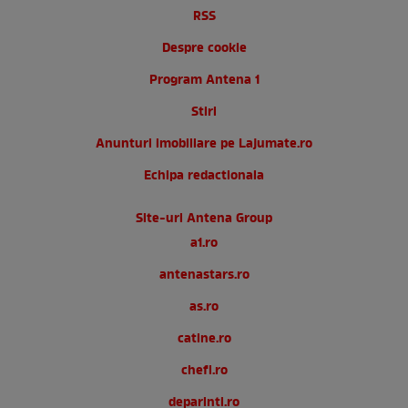
RSS
Despre cookie
Program Antena 1
Stiri
Anunturi imobiliare pe Lajumate.ro
Echipa redactionala
Site-uri Antena Group
a1.ro
antenastars.ro
as.ro
catine.ro
chefi.ro
deparinti.ro