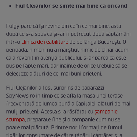
Fiul Clejanilor se simte mai bine ca oricând
Fulgy pare că își revine din ce în ce mai bine, asta
după ce s-a spus că și-ar fi petrecut două săptămâni
într-o
clinică de reabilitare
de pe lângă București. O
perioadă, nimeni nu a mai știut nimic de el, iar acum
că a revenit în atenția publicului, s-ar părea că este
pus pe fapte mari, dar înainte de orice trebuie să se
delecteze alături de cei mai buni prieteni.
Fiul Clejanilor a fost surprins de paparazzi
SpyNews.ro în timp ce se afla la masa unei terase
frecventată de lumea bună a Capitalei, alături de mai
mulți prieteni. Acesta s-a răsfățat cu
șampanie
scumpă
, preparate fine și o companie cum nu se
poate mai plăcută. Printre norii formați de fumul
țigărilor consumate de către tânărul cântăreț s-a