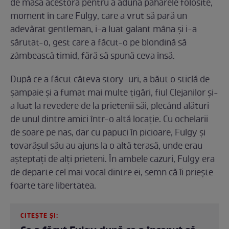
de masa acestora pentru a aduna paharele folosite,
moment în care Fulgy, care a vrut să pară un
adevărat gentleman, i-a luat galant mâna și i-a
sărutat-o, gest care a făcut-o pe blondină să
zâmbească timid, fără să spună ceva însă.
După ce a făcut câteva story-uri, a băut o sticlă de
șampaie și a fumat mai multe țigări, fiul Clejanilor și-
a luat la revedere de la prietenii săi, plecând alături
de unul dintre amici într-o altă locație. Cu ochelarii
de soare pe nas, dar cu papuci în picioare, Fulgy și
tovarășul său au ajuns la o altă terasă, unde erau
așteptați de alți prieteni. În ambele cazuri, Fulgy era
de departe cel mai vocal dintre ei, semn că îi priește
foarte tare libertatea.
CITEȘTE ȘI: