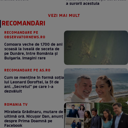
a surorii acestuia
VEZI MAI MULT
RECOMANDĂRI
RECOMANDARE PE
OBSERVATORNEWS.RO
Comoara veche de 1.700 de ani
scoasă la iveală de seceta de
pe Dunăre, între România şi
Bulgaria. Imagini rare
RECOMANDARE PE AS.RO
Cum se menţine în formă soţia
lui Leonard Doroftei, la 51 de
ani. „Secretul” pe care l-a
dezvăluit
ROMANIA TV
Mirabela Grădinaru, mutare de
ultimă oră. Nicuşor Dan, anunţ
despre Prima Doamnă pe
Facebook