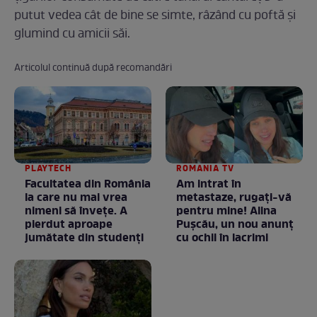
putut vedea cât de bine se simte, râzând cu poftă și
glumind cu amicii săi.
Articolul continuă după recomandări
PLAYTECH
ROMANIA TV
Facultatea din România
Am intrat în
la care nu mai vrea
metastaze, rugaţi-vă
nimeni să înveţe. A
pentru mine! Alina
pierdut aproape
Puşcău, un nou anunţ
jumătate din studenţi
cu ochii în lacrimi