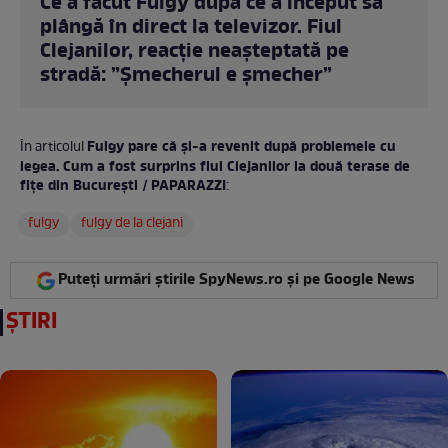
Ce a făcut Fulgy după ce a început să
plângă în direct la televizor. Fiul
Clejanilor, reacție neașteptată pe
stradă: ”Șmecherul e șmecher”
Fulgy pare că și-a revenit după problemele cu
În articolul
legea. Cum a fost surprins fiul Clejanilor la două terase de
fițe din București / PAPARAZZI
:
fulgy
fulgy de la clejani
Puteți urmări știrile SpyNews.ro și pe Google News
ȘTIRI