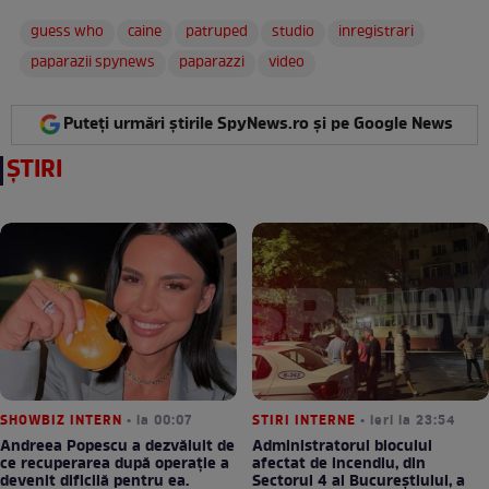
guess who
caine
patruped
studio
inregistrari
paparazii spynews
paparazzi
video
Puteți urmări știrile SpyNews.ro și pe Google News
ȘTIRI
SHOWBIZ INTERN
• la 00:07
STIRI INTERNE
• ieri la 23:54
Andreea Popescu a dezvăluit de
Administratorul blocului
ce recuperarea după operație a
afectat de incendiu, din
devenit dificilă pentru ea.
Sectorul 4 al Bucureștiului, a