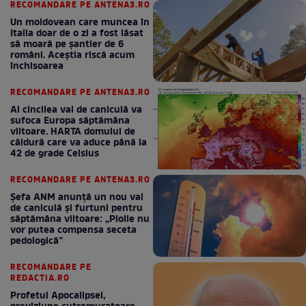
RECOMANDARE PE ANTENA3.RO
Un moldovean care muncea în
Italia doar de o zi a fost lăsat
să moară pe şantier de 6
români. Aceștia riscă acum
închisoarea
RECOMANDARE PE ANTENA3.RO
Al cincilea val de caniculă va
sufoca Europa săptămâna
viitoare. HARTA domului de
căldură care va aduce până la
42 de grade Celsius
RECOMANDARE PE ANTENA3.RO
Șefa ANM anunță un nou val
de caniculă și furtuni pentru
săptămâna viitoare: „Ploile nu
vor putea compensa seceta
pedologică”
RECOMANDARE PE
REDACTIA.RO
Profetul Apocalipsei,