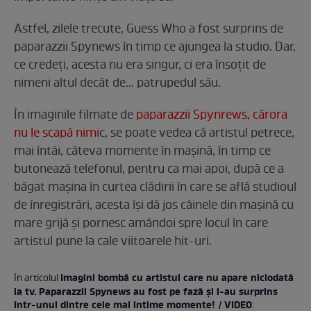
Astfel, zilele trecute, Guess Who a fost surprins de
paparazzii Spynews în timp ce ajungea la studio. Dar,
ce credeţi, acesta nu era singur, ci era însoţit de
nimeni altul decât de... patrupedul său.
În imaginile filmate de
paparazzii Spynrews, cărora
nu le scapă nimi
c, se poate vedea că artistul petrece,
mai întâi, câteva momente în maşină, în timp ce
butonează telefonul, pentru ca mai apoi, după ce a
băgat maşina în curtea clădirii în care se află studioul
de înregistrări, acesta îşi dă jos câinele din maşină cu
mare grijă şi pornesc amândoi spre locul în care
artistul pune la cale viitoarele hit-uri.
Imagini bombă cu artistul care nu apare niciodată
În articolul
la tv. Paparazzii Spynews au fost pe fază şi l-au surprins
într-unul dintre cele mai intime momente! / VIDEO
: