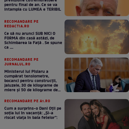
previziune cutremuratoare
pentru final de an. Ce se va
intampla cu LUMEA e TERIBIL
RECOMANDARE PE
REDACTIA.RO
Ce să nu arunci SUB NICI O
FORMA din casă astăzi, de
Schimbarea la Față . Se spune
ca ....
RECOMANDARE PE
JURNALUL.RO
Ministerul lui Pîslaru a
cumpărat tensiometre,
bocanci pentru construcții,
jaluzele, 30 de kilograme de
miere și 50 de kilograme de
cafea
RECOMANDARE PE A1.RO
Cum a surprins-o Dani Oțil pe
soția lui în vacanță: „Și-a
riscat viața în baia fetelor”: