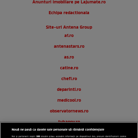
Anunturi imobiliare pe Lajumate.ro
Echipa redactionala
Site-uri Antena Group
a1.ro
antenastars.ro
as.ro
catine.ro
chefi.ro
deparinti.ro
medicool.ro
observatornews.ro
tvhappy.ro
Nouă ne pasă ca datele tale personale să rămână confidențiale
useit.ro
589
Noi și partenerii noștri
stocăm și/sau accesăm informații pe dispozitivul dvs., precum identificatorii cookie