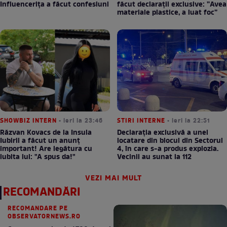
Influencerița a făcut confesiuni
făcut declarații exclusive: ”Avea
materiale plastice, a luat foc”
SHOWBIZ INTERN
• ieri la 23:46
STIRI INTERNE
• ieri la 22:51
Răzvan Kovacs de la Insula
Declarația exclusivă a unei
Iubirii a făcut un anunț
locatare din blocul din Sectorul
important! Are legătura cu
4, în care s-a produs explozia.
iubita lui: "A spus da!"
Vecinii au sunat la 112
VEZI MAI MULT
RECOMANDĂRI
RECOMANDARE PE
OBSERVATORNEWS.RO