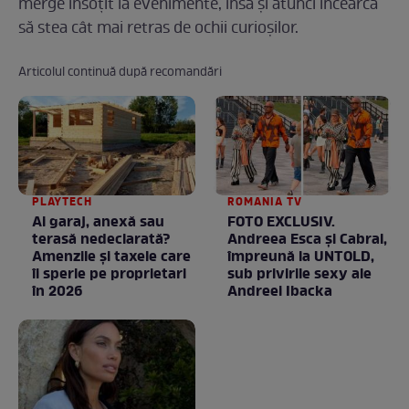
merge însoţit la evenimente, însă şi atunci încearcă
să stea cât mai retras de ochii curioşilor.
Articolul continuă după recomandări
PLAYTECH
ROMANIA TV
Ai garaj, anexă sau
FOTO EXCLUSIV.
terasă nedeclarată?
Andreea Esca şi Cabral,
Amenzile și taxele care
împreună la UNTOLD,
îi sperie pe proprietari
sub privirile sexy ale
în 2026
Andreei Ibacka