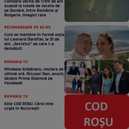
Comoara veche de 1.700 de ani
scoasă la iveală de seceta de
pe Dunăre, între România şi
Bulgaria. Imagini rare
RECOMANDARE PE AS.RO
Cum se menţine în formă soţia
lui Leonard Doroftei, la 51 de
ani. „Secretul” pe care l-a
dezvăluit
ROMANIA TV
Mirabela Grădinaru, mutare de
ultimă oră. Nicuşor Dan, anunţ
despre Prima Doamnă pe
Facebook
ROMANIA TV
Este COD ROŞU. Când vine
urgia în Bucureşti