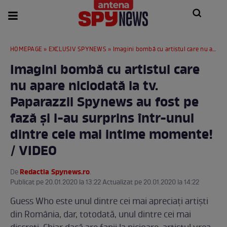
HOMEPAGE
»
EXCLUSIV SPYNEWS
» Imagini bombă cu artistul care nu apare niciodată la tv. Paparazzii Spynews au fost pe fază şi l-au surprins într-unul dintre cele mai intime momente! / VIDEO
Imagini bombă cu artistul care
nu apare niciodată la tv.
Paparazzii Spynews au fost pe
fază şi l-au surprins într-unul
dintre cele mai intime momente!
/ VIDEO
Redactia Spynews.ro
De
.
Publicat pe 20.01.2020 la 13:22 Actualizat pe 20.01.2020 la 14:22
Guess Who este unul dintre cei mai apreciaţi artişti
din România, dar, totodată, unul dintre cei mai