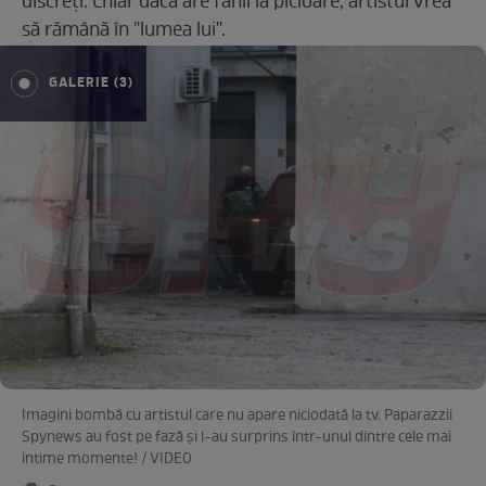
discreţi. Chiar dacă are fanii la picioare, artistul vrea
să rămână în ''lumea lui''.
GALERIE (3)
Imagini bombă cu artistul care nu apare niciodată la tv. Paparazzii
Spynews au fost pe fază şi l-au surprins într-unul dintre cele mai
intime momente! / VIDEO