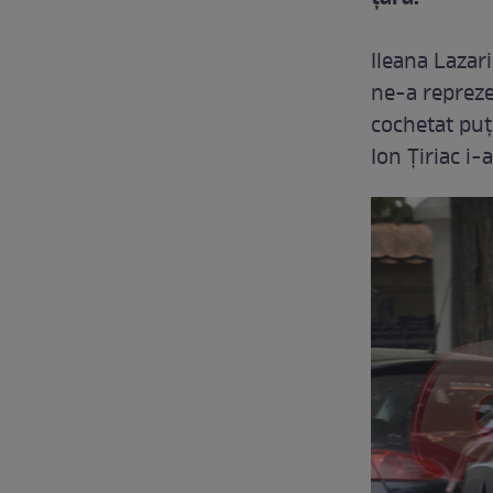
Ileana Lazar
ne-a repreze
cochetat puţ
Ion Ţiriac i-