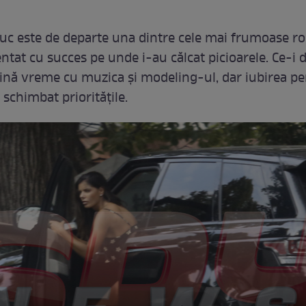
iuc este de departe una dintre cele mai frumoase r
ntat cu succes pe unde i-au călcat picioarele. Ce-i d
ină vreme cu muzica şi modeling-ul, dar iubirea pe
a schimbat priorităţile.