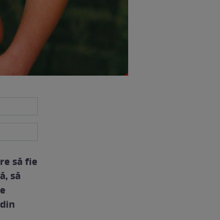
re să fie
ă, să
le
 din