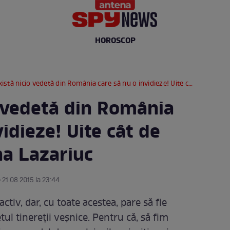
HOROSCOP
ă nicio vedetă din România care să nu o invidieze! Uite cât de bine arată Ileana Lazariuc
o vedetă din România
vidieze! Uite cât de
na Lazariuc
 21.08.2015 la 23:44
ctiv, dar, cu toate acestea, pare să fie
ul tinereții veșnice. Pentru că, să fim