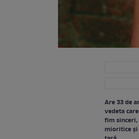
Are 33 de an
vedeta care 
fim sinceri,
mioritice și
țară.