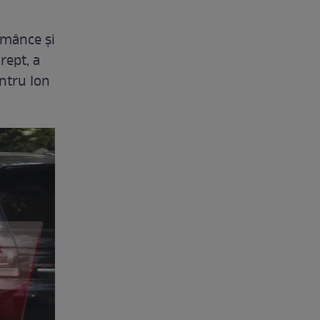
omânce şi
rept, a
ntru Ion