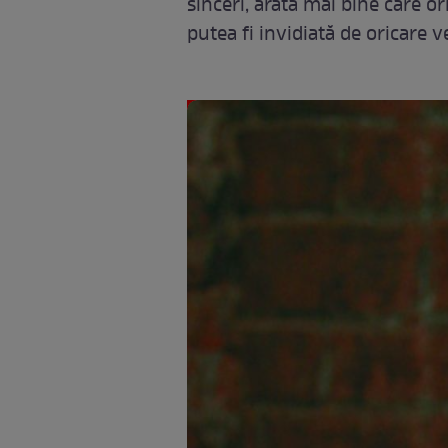
sinceri, arată mai bine care or
putea fi invidiată de oricare v