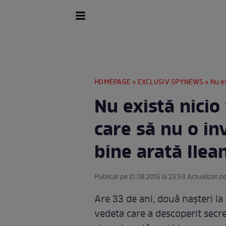
HOMEPAGE
»
EXCLUSIV SPYNEWS
» Nu exist
Nu există nici
care să nu o in
bine arată Ilea
Publicat pe 21.08.2015 la 23:59 Actualizat pe
Are 33 de ani, două nașteri la a
vedeta care a descoperit secret