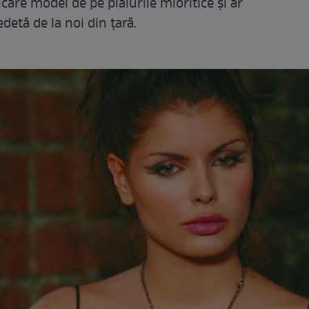
icare model de pe plaiurile mioritice și ar
edetă de la noi din țară.