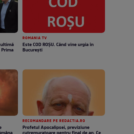
ROMANIA TV
Este COD ROŞU. Când vine urgia în
e Prima
Bucureşti
RECOMANDARE PE REDACTIA.RO
e
Profetul Apocalipsei, previziune
tămâna
cutremuratoare pentru final de an. Ce