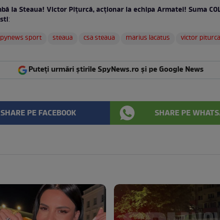
bă la Steaua! Victor Pițurcă, acționar la echipa Armatei! Suma C
sti
:
spynews sport
steaua
csa steaua
marius lacatus
victor piturc
Puteți urmări știrile SpyNews.ro și pe Google News
SHARE PE FACEBOOK
SHARE PE WHATS