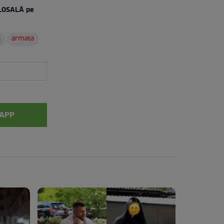
OLOSALĂ pe
a
armata
APP