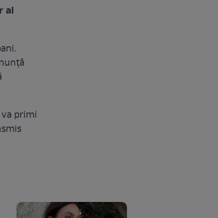
r al
ani.
anunță
ă
 va primi
ansmis