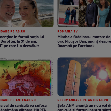
DARE PE AS.RO
ROMANIA TV
enţine în formă soţia lui
Mirabela Grădinaru, mutare de ultimă
Doroftei, la 51 de ani.
oră. Nicuşor Dan, anunţ despr
l” pe care l-a dezvăluit
Doamnă pe Facebook
DARE PE ANTENA3.RO
RECOMANDARE PE ANTENA3.RO
lea val de caniculă va sufoca
Șefa ANM anunță un nou val d
săptămâna viitoare. HARTA
caniculă și furtuni pentru săp