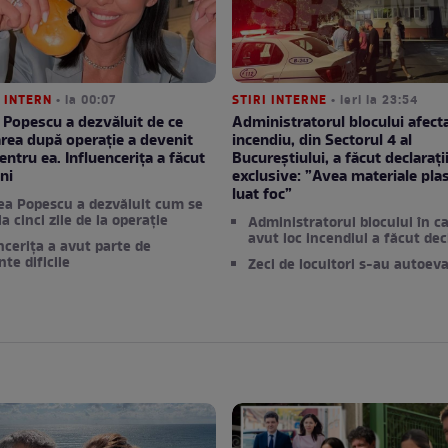
 INTERN
• la 00:07
STIRI INTERNE
• ieri la 23:54
Popescu a dezvăluit de ce
Administratorul blocului afect
rea după operație a devenit
incendiu, din Sectorul 4 al
pentru ea. Influencerița a făcut
Bucureștiului, a făcut declarați
ni
exclusive: ”Avea materiale plas
luat foc”
a Popescu a dezvăluit cum se
a cinci zile de la operație
Administratorul blocului în ca
avut loc incendiul a făcut decl
ncerița a avut parte de
e dificile
Zeci de locuitori s-au autoev