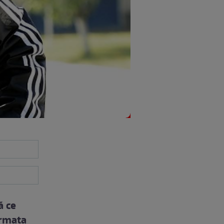
ă ce
Armata