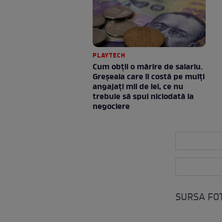
PLAYTECH
Cum obții o mărire de salariu.
Greșeala care îi costă pe mulți
angajați mii de lei, ce nu
trebuie să spui niciodată la
negociere
SURSA FOT