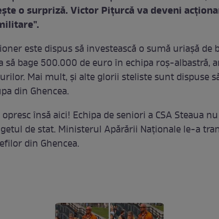
ște o surpriză. Victor Pițurcă va deveni acționa
ilitare".
ționer este dispus să investească o sumă uriașă de b
a să bage 500.000 de euro în echipa roș-albastră, 
rilor. Mai mult, și alte glorii steliste sunt dispuse s
upa din Ghencea.
e opresc însă aici! Echipa de seniori a CSA Steaua nu
getul de stat. Ministerul Apărării Naționale le-a tr
efilor din Ghencea.