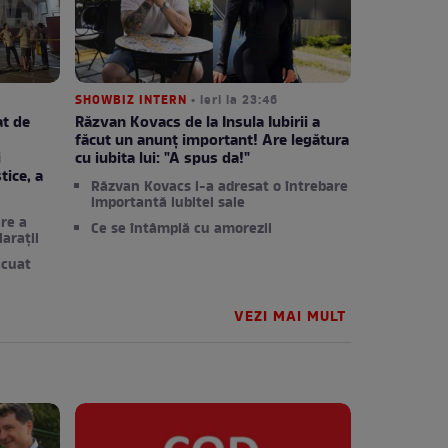
SHOWBIZ INTERN
• ieri la 23:46
at de
Răzvan Kovacs de la Insula Iubirii a
făcut un anunț important! Are legătura
i
cu iubita lui: "A spus da!"
tice, a
Răzvan Kovacs i-a adresat o întrebare
importantă iubitei sale
re a
Ce se întâmplă cu amorezii
arații
acuat
VEZI MAI MULT