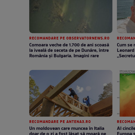
RECOMANDARE PE OBSERVATORNEWS.RO
RECOMAN
Comoara veche de 1.700 de ani scoasă
Cum se m
la iveală de seceta de pe Dunăre, între
Leonard 
România şi Bulgaria. Imagini rare
„Secretu
RECOMANDARE PE ANTENA3.RO
RECOMAN
Un moldovean care muncea în Italia
Al cinci
doar de o zi a fost lăsat să moară pe
Europa 