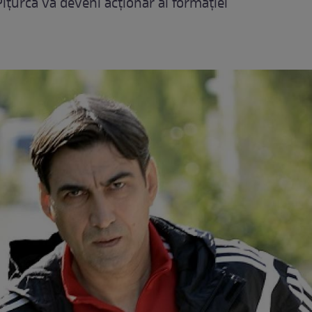
Pițurcă va deveni acționar al formației