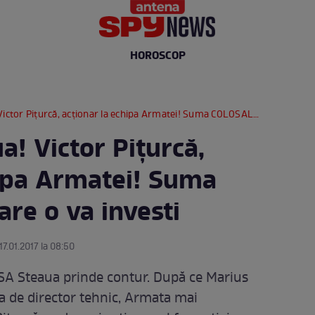
HOROSCOP
 Pițurcă, acționar la echipa Armatei! Suma COLOSALĂ pe care o va investi
! Victor Pițurcă,
hipa Armatei! Suma
re o va investi
17.01.2017 la 08:50
 CSA Steaua prinde contur. După ce Marius
ia de director tehnic, Armata mai