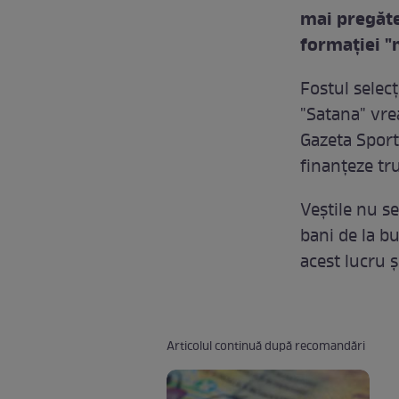
mai pregăte
formației "m
Fostul selec
"Satana" vre
Gazeta Sportu
finanțeze tr
Veștile nu s
bani de la bu
acest lucru ș
Articolul continuă după recomandări