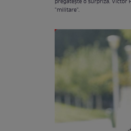
pregătește o surpriză. Victor 
"militare".