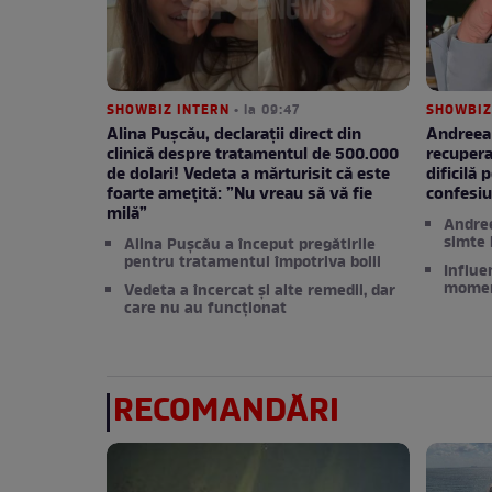
SHOWBIZ INTERN
• la 09:47
SHOWBIZ
Alina Pușcău, declarații direct din
Andreea 
clinică despre tratamentul de 500.000
recupera
de dolari! Vedeta a mărturisit că este
dificilă 
foarte amețită: ”Nu vreau să vă fie
confesiu
milă”
Andree
simte l
Alina Pușcău a început pregătirile
pentru tratamentul împotriva bolii
Influe
moment
Vedeta a încercat și alte remedii, dar
care nu au funcționat
RECOMANDĂRI