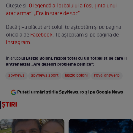
Citeşte şi:
O legendă a fotbalului a fost ţinta unui
atac armat! „Era în stare de şoc”
Dacă ți-a plăcut articolul, te așteptăm și pe pagina
oficială de
Facebook
. Te aşteptăm şi pe pagina de
Instagram
.
Laszlo Boloni, război total cu un fotbalist pe care îl
În articolul
antrenează! „Are deseori probleme psihice”
:
spynews
spynews sport
laszlo boloni
royal antwerp
Puteți urmări știrile SpyNews.ro și pe Google News
ȘTIRI