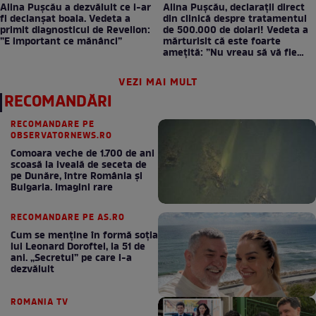
Alina Pușcău a dezvăluit ce i-ar
Alina Pușcău, declarații direct
fi declanșat boala. Vedeta a
din clinică despre tratamentul
primit diagnosticul de Revelion:
de 500.000 de dolari! Vedeta a
”E important ce mănânci”
mărturisit că este foarte
amețită: ”Nu vreau să vă fie
milă”
VEZI MAI MULT
RECOMANDĂRI
RECOMANDARE PE
OBSERVATORNEWS.RO
Comoara veche de 1.700 de ani
scoasă la iveală de seceta de
pe Dunăre, între România şi
Bulgaria. Imagini rare
RECOMANDARE PE AS.RO
Cum se menţine în formă soţia
lui Leonard Doroftei, la 51 de
ani. „Secretul” pe care l-a
dezvăluit
ROMANIA TV