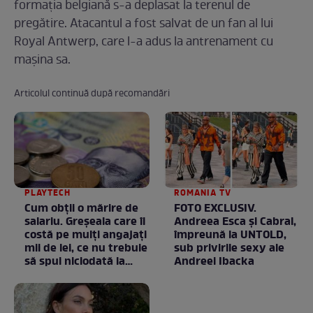
formaţia belgiană s-a deplasat la terenul de
pregătire. Atacantul a fost salvat de un fan al lui
Royal Antwerp, care l-a adus la antrenament cu
mașina sa.
Articolul continuă după recomandări
PLAYTECH
ROMANIA TV
Cum obții o mărire de
FOTO EXCLUSIV.
salariu. Greșeala care îi
Andreea Esca şi Cabral,
costă pe mulți angajați
împreună la UNTOLD,
mii de lei, ce nu trebuie
sub privirile sexy ale
să spui niciodată la
Andreei Ibacka
negociere