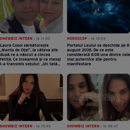
SHOWBIZ INTERN
• la 11:03
HOROSCOP
• la 10:54
Laura Cosoi sărbătorește
Portalul Leului se deschide pe 8
„Nunta de Oțel”, la câteva zile
august 2026. De ce este
după ce a născut a cincea
considerată 8.08 una dintre cele
fetiță. Ce înseamnă și ce mesaj
mai puternice zile pentru
i-a transmis soțului: „Un tată
manifestare
prezent schimbă totul”
SHOWBIZ INTERN
• la 10:33
SHOWBIZ INTERN
• la 09:47