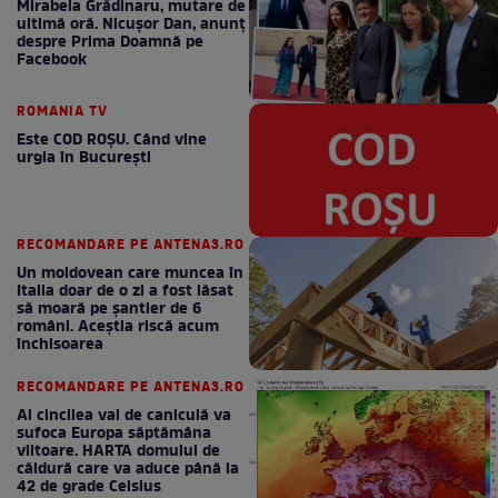
Mirabela Grădinaru, mutare de
ultimă oră. Nicuşor Dan, anunţ
despre Prima Doamnă pe
Facebook
ROMANIA TV
Este COD ROŞU. Când vine
urgia în Bucureşti
RECOMANDARE PE ANTENA3.RO
Un moldovean care muncea în
Italia doar de o zi a fost lăsat
să moară pe şantier de 6
români. Aceștia riscă acum
închisoarea
RECOMANDARE PE ANTENA3.RO
Al cincilea val de caniculă va
sufoca Europa săptămâna
viitoare. HARTA domului de
căldură care va aduce până la
42 de grade Celsius