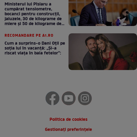
Ministerul lui Pîslaru a
cumpărat tensiometre,
bocanci pentru construcții,
jaluzele, 30 de kilograme de
miere și 50 de kilograme de
cafea
RECOMANDARE PE A1.RO
Cum a surprins-o Dani Oțil pe
soția lui în vacanță: „Și-a
riscat viața în baia fetelor”:
Politica de cookies
Gestionați preferințele