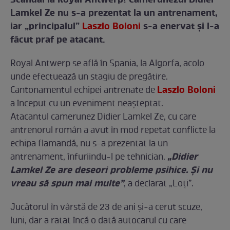
Scandal la Royal Antwerp! Camerunezul Didier
Lamkel Ze nu s-a prezentat la un antrenament,
iar „principalul”
Laszlo Boloni
s-a enervat şi l-a
făcut praf pe atacant.
Royal Antwerp se află în Spania, la Algorfa, acolo
unde efectuează un stagiu de pregătire.
Laszlo Boloni
Cantonamentul echipei antrenate de
a început cu un eveniment neaşteptat.
Atacantul camerunez Didier Lamkel Ze, cu care
antrenorul român a avut în mod repetat conflicte la
echipa flamandă, nu s-a prezentat la un
„Didier
antrenament, înfuriindu-l pe tehnician.
Lamkel Ze are deseori probleme psihice. Și nu
vreau să spun mai multe”
, a declarat „Loţi”.
Jucătorul în vârstă de 23 de ani și-a cerut scuze,
luni, dar a ratat încă o dată autocarul cu care