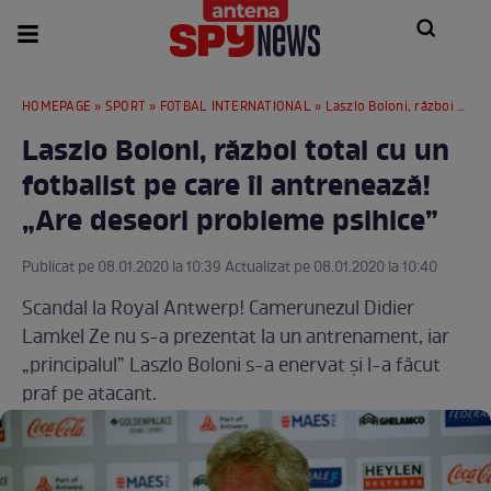
HOMEPAGE
»
SPORT
»
FOTBAL INTERNATIONAL
» Laszlo Boloni, război total cu un fotbalist pe care îl antrenează! „Are deseori probleme psihice”
Laszlo Boloni, război total cu un
fotbalist pe care îl antrenează!
„Are deseori probleme psihice”
Publicat pe 08.01.2020 la 10:39 Actualizat pe 08.01.2020 la 10:40
Scandal la Royal Antwerp! Camerunezul Didier
Lamkel Ze nu s-a prezentat la un antrenament, iar
„principalul” Laszlo Boloni s-a enervat şi l-a făcut
praf pe atacant.