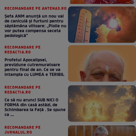
RECOMANDARE PE ANTENA3.RO
Șefa ANM anunță un nou val
de caniculă și furtuni pentru
săptămâna viitoare: „Ploile nu
vor putea compensa seceta
pedologică”
RECOMANDARE PE
REDACTIA.RO
Profetul Apocalipsei,
previziune cutremuratoare
pentru final de an. Ce se va
intampla cu LUMEA e TERIBIL
RECOMANDARE PE
REDACTIA.RO
Ce să nu arunci SUB NICI O
FORMA din casă astăzi, de
Schimbarea la Față . Se spune
ca ....
RECOMANDARE PE
JURNALUL.RO