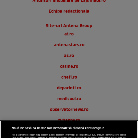
Anunturi imobiliare pe Lajumate.ro
Echipa redactionala
Site-uri Antena Group
a1.ro
antenastars.ro
as.ro
catine.ro
chefi.ro
deparinti.ro
medicool.ro
observatornews.ro
tvhappy.ro
Nouă ne pasă ca datele tale personale să rămână confidențiale
useit.ro
589
Noi și partenerii noștri
stocăm și/sau accesăm informații pe dispozitivul dvs., precum identificatorii cookie