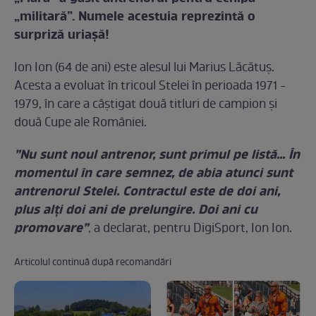
„militară”. Numele acestuia reprezintă o
surpriză uriaşă!
Ion Ion (64 de ani) este alesul lui Marius Lăcătuş.
Acesta a evoluat în tricoul Stelei în perioada 1971 -
1979, în care a câștigat două titluri de campion și
două Cupe ale României.
”Nu sunt noul antrenor, sunt primul pe listă... În
momentul în care semnez, de abia atunci sunt
antrenorul Stelei. Contractul este de doi ani,
plus alți doi ani de prelungire. Doi ani cu
promovare”
, a declarat, pentru DigiSport, Ion Ion.
Articolul continuă după recomandări