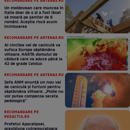
RECOMANDARE PE ANTENA3.RO
Un moldovean care muncea în
Italia doar de o zi a fost lăsat
să moară pe şantier de 6
români. Aceștia riscă acum
închisoarea
RECOMANDARE PE ANTENA3.RO
Al cincilea val de caniculă va
sufoca Europa săptămâna
viitoare. HARTA domului de
căldură care va aduce până la
42 de grade Celsius
RECOMANDARE PE ANTENA3.RO
Șefa ANM anunță un nou val
de caniculă și furtuni pentru
săptămâna viitoare: „Ploile nu
vor putea compensa seceta
pedologică”
RECOMANDARE PE
REDACTIA.RO
Profetul Apocalipsei,
previziune cutremuratoare