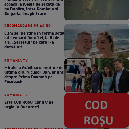
Comoara veche de 1.700 de ani
scoasă la iveală de seceta de
pe Dunăre, între România şi
Bulgaria. Imagini rare
RECOMANDARE PE AS.RO
Cum se menţine în formă soţia
lui Leonard Doroftei, la 51 de
ani. „Secretul” pe care l-a
dezvăluit
ROMANIA TV
Mirabela Grădinaru, mutare de
ultimă oră. Nicuşor Dan, anunţ
despre Prima Doamnă pe
Facebook
ROMANIA TV
Este COD ROŞU. Când vine
urgia în Bucureşti