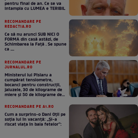
pentru final de an. Ce se va
intampla cu LUMEA e TERIBIL
RECOMANDARE PE
REDACTIA.RO
Ce să nu arunci SUB NICI O
FORMA din casă astăzi, de
Schimbarea la Față . Se spune
ca ....
RECOMANDARE PE
JURNALUL.RO
Ministerul lui Pîslaru a
cumpărat tensiometre,
bocanci pentru construcții,
jaluzele, 30 de kilograme de
miere și 50 de kilograme de
cafea
RECOMANDARE PE A1.RO
Cum a surprins-o Dani Oțil pe
soția lui în vacanță: „Și-a
riscat viața în baia fetelor”: