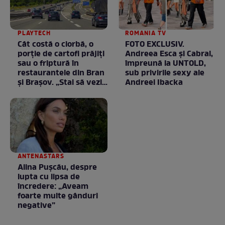
PLAYTECH
ROMANIA TV
Cât costă o ciorbă, o
FOTO EXCLUSIV.
porţie de cartofi prăjiţi
Andreea Esca şi Cabral,
sau o friptură în
împreună la UNTOLD,
restaurantele din Bran
sub privirile sexy ale
şi Braşov. „Stai să vezi
Andreei Ibacka
ce chirii sunt”
ANTENASTARS
Alina Pușcău, despre
lupta cu lipsa de
încredere: „Aveam
foarte multe gânduri
negative”