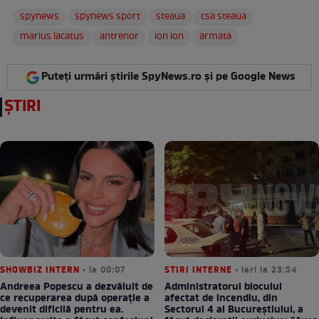
spynews
spynews sport
steaua
csa steaua
marius lacatus
antrenor
ion ion
armata
Puteți urmări știrile SpyNews.ro și pe Google News
ȘTIRI
SHOWBIZ INTERN
• la 00:07
STIRI INTERNE
• ieri la 23:54
Andreea Popescu a dezvăluit de
Administratorul blocului
ce recuperarea după operație a
afectat de incendiu, din
devenit dificilă pentru ea.
Sectorul 4 al Bucureștiului, a