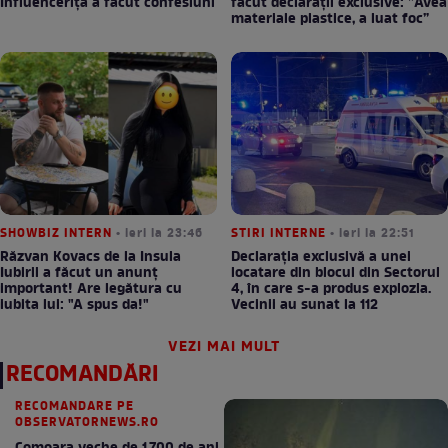
Influencerița a făcut confesiuni
făcut declarații exclusive: ”Avea
materiale plastice, a luat foc”
SHOWBIZ INTERN
• ieri la 23:46
STIRI INTERNE
• ieri la 22:51
Răzvan Kovacs de la Insula
Declarația exclusivă a unei
Iubirii a făcut un anunț
locatare din blocul din Sectorul
important! Are legătura cu
4, în care s-a produs explozia.
iubita lui: "A spus da!"
Vecinii au sunat la 112
VEZI MAI MULT
RECOMANDĂRI
RECOMANDARE PE
OBSERVATORNEWS.RO