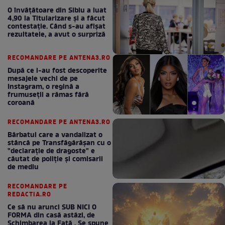
O învățătoare din Sibiu a luat
4,90 la Titularizare și a făcut
contestație. Când s-au afișat
rezultatele, a avut o surpriză
RECOMANDARE PE ANTENA3.RO
După ce i-au fost descoperite
mesajele vechi de pe
Instagram, o regină a
frumuseții a rămas fără
coroană
RECOMANDARE PE ANTENA3.RO
Bărbatul care a vandalizat o
stâncă pe Transfăgărășan cu o
"declaraţie de dragoste" e
căutat de poliție și comisarii
de mediu
RECOMANDARE PE
REDACTIA.RO
Ce să nu arunci SUB NICI O
FORMA din casă astăzi, de
Schimbarea la Față . Se spune