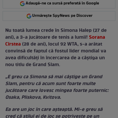
Adaugă-ne ca sursă preferată în Google
Urmărește SpyNews pe Discover
Nu toată lumea crede în Simona Halep (27 de
ani), a 3-a jucătoare de tenis a lumii!
Sorana
Cîrstea
(28 de ani), locul 92 WTA, s-a arătat
convinsă de faptul că fostul lider mondial va
avea dificultăţi în încercarea de a câştiga un
nou titlu de Grand Slam.
„E greu ca Simona să mai câștige un Grand
Slam, pentru că acum sunt foarte multe
jucătoare care lovesc mingea foarte puternic:
Osaka, Pliskova, Kvitova.
Ea are un joc în care așteaptă. Mi-e greu să
cred că stilul ei de joc se potrivește pe un