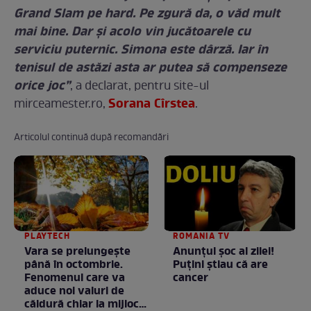
Grand Slam pe hard. Pe zgură da, o văd mult
mai bine. Dar și acolo vin jucătoarele cu
serviciu puternic. Simona este dârză. Iar în
tenisul de astăzi asta ar putea să compenseze
orice joc”
, a declarat, pentru site-ul
Sorana Cîrstea
mirceamester.ro,
.
Articolul continuă după recomandări
PLAYTECH
ROMANIA TV
Vara se prelungeşte
Anunţul şoc al zilei!
până în octombrie.
Puţini ştiau că are
Fenomenul care va
cancer
aduce noi valuri de
căldură chiar la mijlocul