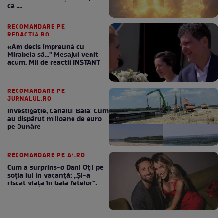
ca ....
RECOMANDARE PE
REDACTIA.RO
«Am decis împreună cu
Mirabela să..." Mesajul venit
acum. Mii de reactii INSTANT
RECOMANDARE PE
JURNALUL.RO
Investigație, Canalul Bala: Cum
au dispărut milioane de euro
pe Dunăre
RECOMANDARE PE A1.RO
Cum a surprins-o Dani Oțil pe
soția lui în vacanță: „Și-a
riscat viața în baia fetelor”: