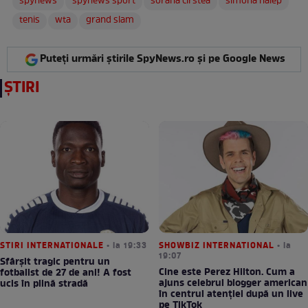
spynews
spynews sport
sorana cirstea
simona halep
tenis
wta
grand slam
Puteți urmări știrile SpyNews.ro și pe Google News
ȘTIRI
STIRI INTERNATIONALE
• la 19:33
SHOWBIZ INTERNATIONAL
• la
19:07
Sfârșit tragic pentru un
Cine este Perez Hilton. Cum a
fotbalist de 27 de ani! A fost
ajuns celebrul blogger american
ucis în plină stradă
în centrul atenției după un live
pe TikTok