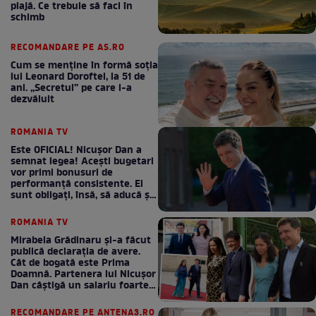
plajă. Ce trebuie să faci în
schimb
RECOMANDARE PE AS.RO
Cum se menţine în formă soţia
lui Leonard Doroftei, la 51 de
ani. „Secretul” pe care l-a
dezvăluit
ROMANIA TV
Este OFICIAL! Nicușor Dan a
semnat legea! Acești bugetari
vor primi bonusuri de
performanță consistente. Ei
sunt obligați, însă, să aducă și
bani la bugetul de stat
ROMANIA TV
Mirabela Grădinaru și-a făcut
publică declarația de avere.
Cât de bogată este Prima
Doamnă. Partenera lui Nicușor
Dan câștigă un salariu foarte
bun în fiecare lună!
RECOMANDARE PE ANTENA3.RO