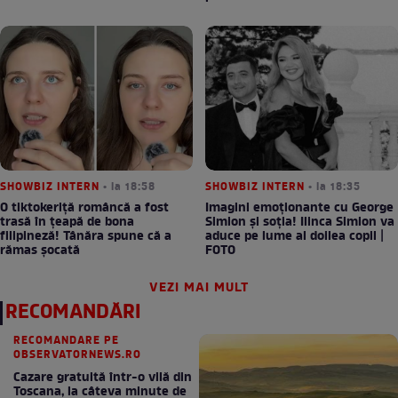
SHOWBIZ INTERN
• la 18:58
SHOWBIZ INTERN
• la 18:35
O tiktokeriță româncă a fost
Imagini emoționante cu George
trasă în țeapă de bona
Simion și soția! Ilinca Simion va
filipineză! Tânăra spune că a
aduce pe lume al doilea copil |
rămas șocată
FOTO
VEZI MAI MULT
RECOMANDĂRI
RECOMANDARE PE
OBSERVATORNEWS.RO
Cazare gratuită într-o vilă din
Toscana, la câteva minute de