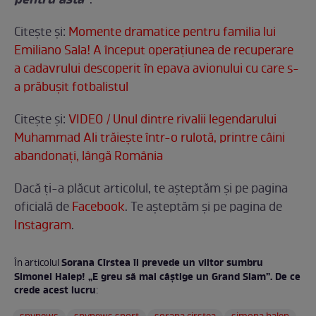
pentru asta”
.
Citeşte şi:
Momente dramatice pentru familia lui
Emiliano Sala! A început operațiunea de recuperare
a cadavrului descoperit în epava avionului cu care s-
a prăbuşit fotbalistul
Citeşte şi:
VIDEO / Unul dintre rivalii legendarului
Muhammad Ali trăieşte într-o rulotă, printre câini
abandonaţi, lângă România
Dacă ți-a plăcut articolul, te așteptăm și pe pagina
oficială de
Facebook
. Te aşteptăm şi pe pagina de
Instagram
.
Sorana Cîrstea îi prevede un viitor sumbru
În articolul
Simonei Halep! „E greu să mai câştige un Grand Slam”. De ce
crede acest lucru
: