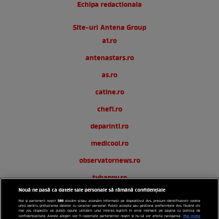
Echipa redactionala
Site-uri Antena Group
a1.ro
antenastars.ro
as.ro
catine.ro
chefi.ro
deparinti.ro
medicool.ro
observatornews.ro
tvhappy.ro
Nouă ne pasă ca datele tale personale să rămână confidențiale
useit.ro
589
Noi și partenerii noștri
stocăm și/sau accesăm informații pe dispozitivul dvs., precum identificatorii cookie
unici pentru prelucrarea datelor cu caracter personal. Puteți accepta sau gestiona preferințele dvs. făcând clic
zutv.ro
mai jos, respectiv vă puteți opune utilizării unui interes legitim în orice moment pe pagina cu politica de
Mai multe
confidențialitate. Aceste alegeri vor fi raportate partenerilor noștri și nu vă vor afecta navigarea.