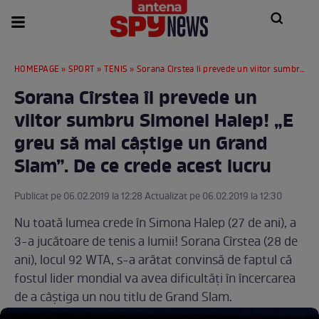
HOMEPAGE
»
SPORT
»
TENIS
» Sorana Cîrstea îi prevede un viitor sumbru Simonei Halep! „E greu să mai câştige un Grand Slam”. De ce crede acest lucru
Sorana Cîrstea îi prevede un
viitor sumbru Simonei Halep! „E
greu să mai câştige un Grand
Slam”. De ce crede acest lucru
Publicat pe 06.02.2019 la 12:28 Actualizat pe 06.02.2019 la 12:30
Nu toată lumea crede în Simona Halep (27 de ani), a
3-a jucătoare de tenis a lumii! Sorana Cîrstea (28 de
ani), locul 92 WTA, s-a arătat convinsă de faptul că
fostul lider mondial va avea dificultăţi în încercarea
de a câştiga un nou titlu de Grand Slam.