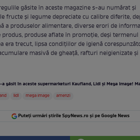
regulile găsite în aceste magazine s-au numărat și
e fructe și legume depreciate cu calibre diferite, d
 a produselor alimentare, diverse erori de inform
e produs, produse aflate în promoție, deși termenul
ea era trecut, lipsa condițiilor de igienă corespunzăt
 acumulare masivă de gheață, rafturi neigienizate și
s-a găsit în aceste supermarketuri Kaufland, Lidl și Mega Image! M
land
lidl
mega image
amenzi
Puteți urmări știrile SpyNews.ro și pe Google News