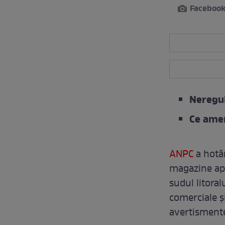
Faceboo
Neregul
Ce amen
ANPC
a hotăr
magazine apa
sudul litoral
comerciale și
avertismente