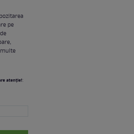
epozitarea
are pe
 de
oare,
 multe
are atenție!
: