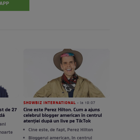
APP
SHOWBIZ INTERNATIONAL
• la 19:07
st de 27
Cine este Perez Hilton. Cum a ajuns
adă
celebrul blogger american în centrul
atenției după un live pe TikTok
ani
Cine este, de fapt, Perez Hilton
moarte
Bloggerul american, în centrul