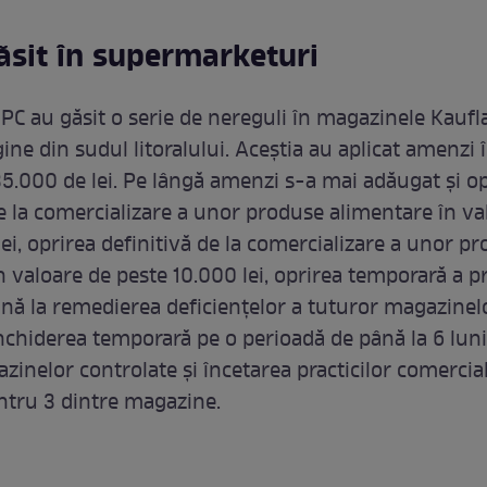
ăsit în supermarketuri
PC au găsit o serie de nereguli în magazinele Kaufla
ne din sudul litoralului. Aceștia au aplicat amenzi 
5.000 de lei. Pe lângă amenzi s-a mai adăugat și op
 la comercializare a unor produse alimentare în va
ei, oprirea definitivă de la comercializare a unor p
n valoare de peste 10.000 lei, oprirea temporară a pr
până la remedierea deficienţelor a tuturor magazinel
închiderea temporară pe o perioadă de până la 6 luni
zinelor controlate şi încetarea practicilor comercia
ntru 3 dintre magazine.