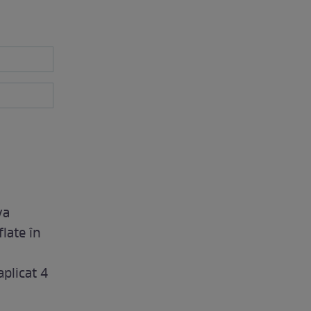
va
flate în
aplicat 4