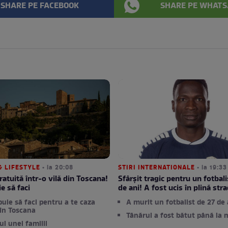
SHARE PE FACEBOOK
SHARE PE WHATS
& LIFESTYLE
• la 20:08
STIRI INTERNATIONALE
• la 19:33
ratuită într-o vilă din Toscana!
Sfârșit tragic pentru un fotbali
e să faci
de ani! A fost ucis în plină str
buie să faci pentru a te caza
A murit un fotbalist de 27 de 
 în Toscana
Tânărul a fost bătut până la 
l unei familii