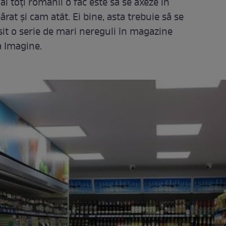
i toți românii o fac este să se axeze în
at și cam atât. Ei bine, asta trebuie să se
it o serie de mari nereguli în magazine
a Imagine.