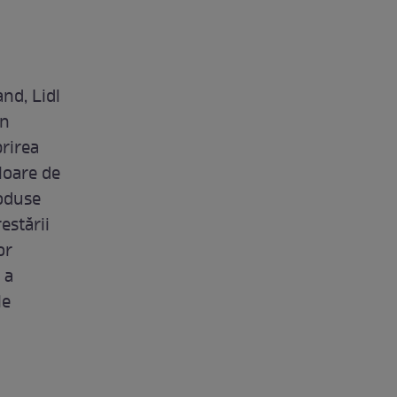
nd, Lidl
în
rirea
loare de
roduse
estării
or
 a
le