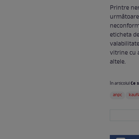
Printre ne
următoarel
neconformă
eticheta d
valabilitat
vitrine cu
altele.
Ce 
În articolul
anpc
kauf