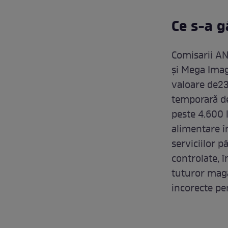
Ce s-a g
Comisarii AN
și Mega Imagi
valoare de23
temporară de
peste 4.600 l
alimentare î
serviciilor 
controlate, 
tuturor maga
incorecte pe