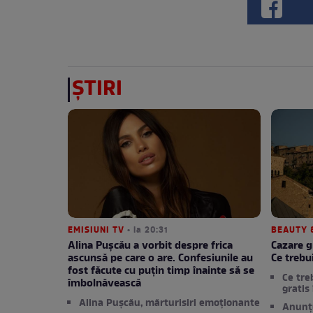
ȘTIRI
EMISIUNI TV
• la 20:31
BEAUTY 
Alina Pușcău a vorbit despre frica
Cazare g
ascunsă pe care o are. Confesiunile au
Ce trebui
fost făcute cu puțin timp înainte să se
Ce tre
îmbolnăvească
gratis
Alina Pușcău, mărturisiri emoționante
Anunțu