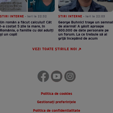
STIRI INTERNE
• ieri la 22:32
STIRI INTERNE
• ieri la 22:03
Un român a făcut calculul! Cât
George Buhnici trage un semnal
l-a costat 5 zile la mare, în
de alarmă! A găsit aproape
România, o familie cu doi adulți
600.000 de date personale pe
și un copil
un forum. La ce trebuie să ai
grijă începând de acum
VEZI TOATE ȘTIRILE NOI
Politica de cookies
Gestionați preferințele
Politica de confidentialitate