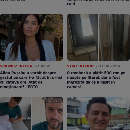
cald
SHOWBIZ INTERN
• la 08:41
STIRI INTERNE
• ieri la 23:14
Alina Pușcău a vorbit despre
O româncă a plătit 500 ron pe
gestul pe care l-a făcut în urmă
noapte pe litoral, dar a fost
cu câteva ore. Atât de
îngrozită de ce a găsit în
emoționant! | FOTO
cameră