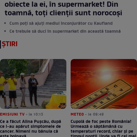
obiecte la ei, în supermarket! Din
toamnă, toți clienții sunt norocoși
Cum poți să ajuți mediul înconjurător cu Kaufland
Ce trebuie să duci în supermarket din această toamnă
ȘTIRI
EMISIUNI TV
• la 10:15
METEO
• la 09:49
Ce a făcut Alina Pușcău, după
Cupolă de foc peste România!
ce i-au apărut simptomele de
Urmează o săptămână cu
cancer. Nimeni nu bănuia că
temperaturi record, chiar și pe
este bolnavă
timpul nopții. Unde va fi cel mai