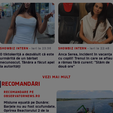
SHOWBIZ INTERN
• ieri la 23:36
SHOWBIZ INTERN
• ieri la 22:48
O tiktokeriță a dezvăluit că este
Anca Serea, incident în vacanța
urmărită de un bărbat
cu copiii! Trenul în care se aflau
necunoscut. Tânăra a făcut apel
a rămas fără curent: ”Stăm de
la autorități
două ore”
VEZI MAI MULT
RECOMANDĂRI
RECOMANDARE PE
OBSERVATORNEWS.RO
Misiune eșuată pe Dunăre:
Barjele nu au fost scufundate.
Oprirea Reactorului 2 de la