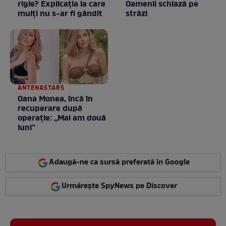
rigle? Explicaţia la care
Oamenii schiază pe
mulţi nu s-ar fi gândit
străzi
ANTENASTARS
Oana Monea, încă în
recuperare după
operație: „Mai am două
luni”
Adaugă-ne ca sursă preferată în Google
Urmărește SpyNews pe Discover