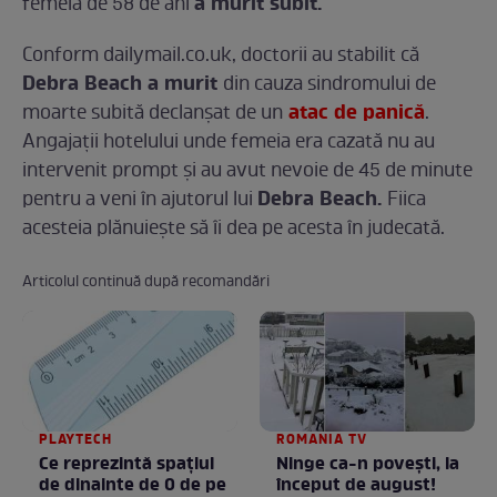
a murit subit.
femeia de 58 de ani
Conform dailymail.co.uk, doctorii au stabilit că
Debra Beach a murit
din cauza sindromului de
atac de panică
moarte subită declanşat de un
.
Angajaţii hotelului unde femeia era cazată nu au
intervenit prompt şi au avut nevoie de 45 de minute
Debra Beach.
pentru a veni în ajutorul lui
Fiica
acesteia plănuieşte să îi dea pe acesta în judecată.
Articolul continuă după recomandări
PLAYTECH
ROMANIA TV
Ce reprezintă spaţiul
Ninge ca-n povești, la
de dinainte de 0 de pe
început de august!