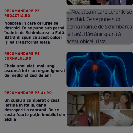
RECOMANDARE PE
REDACTIA.RO
Noaptea în care cerurile se
deschid. Ce se pune sub pernă
înainte de Schimbarea la Față.
Bătrânii spun că acest obicei
îți va transforma viața
RECOMANDARE PE
JURNALUL.RO
Cheia unei vieți mai lungi,
ascunsă într-un organ ignorat
de medicină zeci de ani
RECOMANDARE PE A1.RO
Un cuplu a cumpărat o casă
ieftină în Italia, dar a
descoperit o capcană. De ce
costa foarte puțin imobilul din
Sicilia