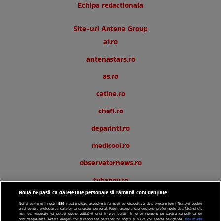
Echipa redactionala
Site-uri Antena Group
a1.ro
antenastars.ro
as.ro
catine.ro
chefi.ro
deparinti.ro
medicool.ro
observatornews.ro
tvhappy.ro
Nouă ne pasă ca datele tale personale să rămână confidențiale
useit.ro
589
Noi și partenerii noștri
stocăm și/sau accesăm informații pe dispozitivul dvs., precum identificatorii cookie
unici pentru prelucrarea datelor cu caracter personal. Puteți accepta sau gestiona preferințele dvs. făcând clic
zutv.ro
mai jos, respectiv vă puteți opune utilizării unui interes legitim în orice moment pe pagina cu politica de
Mai multe
confidențialitate. Aceste alegeri vor fi raportate partenerilor noștri și nu vă vor afecta navigarea.