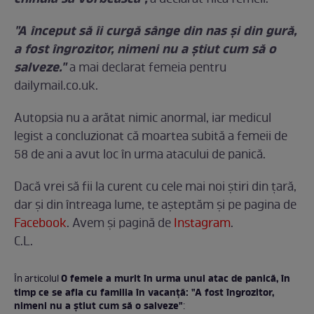
a declarat fiica femeii.
"A început să îi curgă sânge din nas şi din gură,
a fost îngrozitor, nimeni nu a ştiut cum să o
salveze."
a mai declarat femeia pentru
dailymail.co.uk.
Autopsia nu a arătat nimic anormal, iar medicul
legist a concluzionat că moartea subită a femeii de
58 de ani a avut loc în urma atacului de panică.
Dacă vrei să fii la curent cu cele mai noi ştiri din ţară,
dar şi din întreaga lume, te așteptăm și pe pagina de
Facebook
. Avem şi pagină de
Instagram
.
C.L.
O femeie a murit în urma unui atac de panică, în
În articolul
timp ce se afla cu familia în vacanţă: "A fost îngrozitor,
nimeni nu a ştiut cum să o salveze"
: