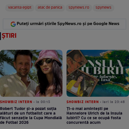
vacanta egipt
atac de panica
spynews.ro
spynews
Puteți urmări știrile SpyNews.ro și pe Google News
ȘTIRI
SHOWBIZ INTERN
• la 00:15
SHOWBIZ INTERN
• ieri la 23:48
Robert Tudor și-a pozat soția
Ți-o mai amintești pe
alături de un fotbalist care a
Hannelore Ulrich de la Insula
făcut senzație la Cupa Mondială
Iubirii? Cu ce se ocupă fosta
de Fotbal 2026
concurentă acum