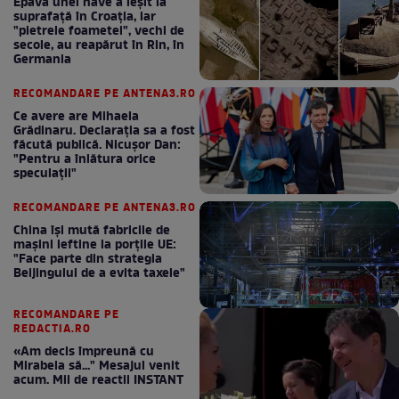
Epava unei nave a ieșit la
suprafață în Croația, iar
"pietrele foametei", vechi de
secole, au reapărut în Rin, în
Germania
RECOMANDARE PE ANTENA3.RO
Ce avere are Mihaela
Grădinaru. Declarația sa a fost
făcută publică. Nicușor Dan:
"Pentru a înlătura orice
speculații"
RECOMANDARE PE ANTENA3.RO
China își mută fabricile de
mașini ieftine la porțile UE:
"Face parte din strategia
Beijingului de a evita taxele"
RECOMANDARE PE
REDACTIA.RO
«Am decis împreună cu
Mirabela să..." Mesajul venit
acum. Mii de reactii INSTANT