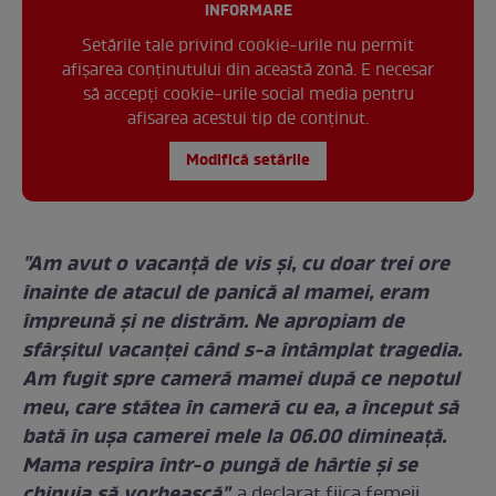
INFORMARE
Setările tale privind cookie-urile nu permit
afișarea conținutului din această zonă. E necesar
să accepți cookie-urile social media pentru
afisarea acestui tip de conținut.
Modifică setările
"Am avut o vacanţă de vis şi, cu doar trei ore
înainte de atacul de panică al mamei, eram
împreună şi ne distrăm. Ne apropiam de
sfârşitul vacanţei când s-a întâmplat tragedia.
Am fugit spre cameră mamei după ce nepotul
meu, care stătea în cameră cu ea, a început să
bată în uşa camerei mele la 06.00 dimineaţă.
Mama respira într-o pungă de hârtie şi se
chinuia să vorbească",