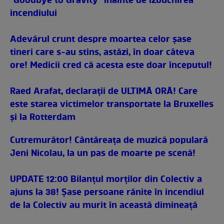
"Goodbye to Gravity" înainte de izbucnirea
incendiului
Adevărul crunt despre moartea celor şase
tineri care s-au stins, astăzi, în doar câteva
ore! Medicii cred că acesta este doar începutul!
Raed Arafat, declaraţii de ULTIMĂ ORĂ! Care
este starea victimelor transportate la Bruxelles
şi la Rotterdam
Cutremurător! Cântăreaţa de muzică populară
Jeni Nicolau, la un pas de moarte pe scenă!
UPDATE 12:00 Bilanţul morţilor din Colectiv a
ajuns la 38! Şase persoane rănite în incendiul
de la Colectiv au murit în această dimineaţă