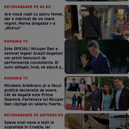
RECOMANDARE PE AS.RO
Are nouă copii cu patru femei,
dar e măcinat de un mare
regret. Marea dragoste l-a
„distrus”
ROMANIA TV
Este OFICIAL! Nicușor Dan a
semnat legea! Acești bugetari
vor primi bonusuri de
performanță consistente. Ei
sunt obligați, însă, să aducă și
bani la bugetul de stat
ROMANIA TV
Mirabela Grădinaru și-a făcut
publică declarația de avere.
Cât de bogată este Prima
Doamnă. Partenera lui Nicușor
Dan câștigă un salariu foarte
bun în fiecare lună!
RECOMANDARE PE ANTENA3.RO
Epava unei nave a ieșit la
suprafață în Croația, iar