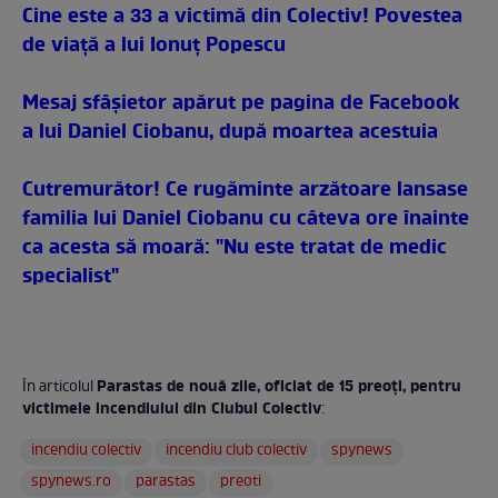
Cine este a 33 a victimă din Colectiv! Povestea
de viaţă a lui Ionuţ Popescu
Mesaj sfâşietor apărut pe pagina de Facebook
a lui Daniel Ciobanu, după moartea acestuia
Cutremurător! Ce rugăminte arzătoare lansase
familia lui Daniel Ciobanu cu câteva ore înainte
ca acesta să moară: "Nu este tratat de medic
specialist"
Parastas de nouă zile, oficiat de 15 preoţi, pentru
În articolul
victimele incendiului din Clubul Colectiv
:
incendiu colectiv
incendiu club colectiv
spynews
spynews.ro
parastas
preoti