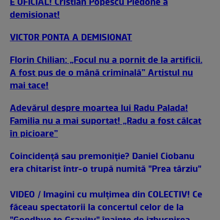
E OFICIAL! Cristian Popescu Piedone a
demisionat!
VICTOR PONTA A DEMISIONAT
Florin Chilian: „Focul nu a pornit de la artificii.
A fost pus de o mână criminală” Artistul nu
mai tace!
Adevărul despre moartea lui Radu Palada!
Familia nu a mai suportat! „Radu a fost călcat
în picioare”
Coincidenţă sau premoniţie? Daniel Ciobanu
era chitarist într-o trupă numită "Prea târziu"
VIDEO / Imagini cu mulţimea din COLECTIV! Ce
făceau spectatorii la concertul celor de la