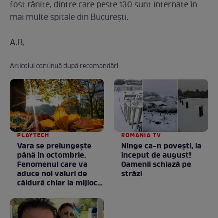
fost rănite, dintre care peste 130 sunt internate în
mai multe spitale din Bucureşti.
A.B,
Articolul continuă după recomandări
PLAYTECH
ROMANIA TV
Vara se prelungeşte
Ninge ca-n povești, la
până în octombrie.
început de august!
Fenomenul care va
Oamenii schiază pe
aduce noi valuri de
străzi
căldură chiar la mijlocul
toamnei