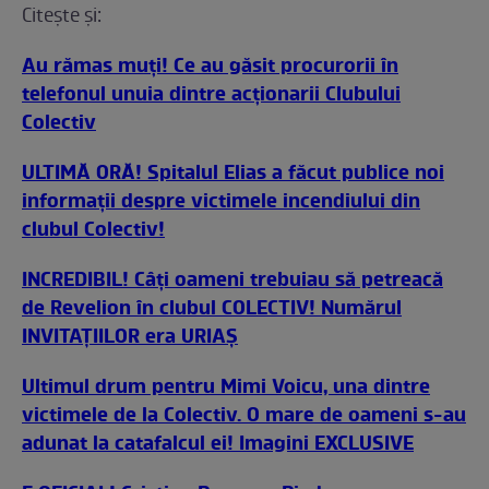
Citeşte şi:
Au rămas muţi! Ce au găsit procurorii în
telefonul unuia dintre acţionarii Clubului
Colectiv
ULTIMĂ ORĂ! Spitalul Elias a făcut publice noi
informaţii despre victimele incendiului din
clubul Colectiv!
INCREDIBIL! Câți oameni trebuiau să petreacă
de Revelion în clubul COLECTIV! Numărul
INVITAȚIILOR era URIAȘ
Ultimul drum pentru Mimi Voicu, una dintre
victimele de la Colectiv. O mare de oameni s-au
adunat la catafalcul ei! Imagini EXCLUSIVE