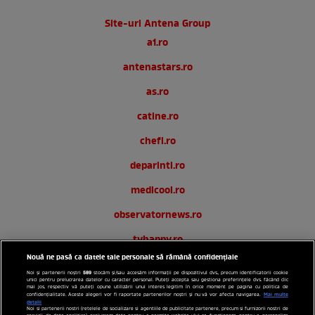
Site-uri Antena Group
a1.ro
antenastars.ro
as.ro
catine.ro
chefi.ro
deparinti.ro
medicool.ro
observatornews.ro
tvhappy.ro
Nouă ne pasă ca datele tale personale să rămână confidențiale
useit.ro
589
Noi și partenerii noștri
stocăm și/sau accesăm informații pe dispozitivul dvs., precum identificatorii cookie
unici pentru prelucrarea datelor cu caracter personal. Puteți accepta sau gestiona preferințele dvs. făcând clic
zutv.ro
mai jos, respectiv vă puteți opune utilizării unui interes legitim în orice moment pe pagina cu politica de
Mai multe
confidențialitate. Aceste alegeri vor fi raportate partenerilor noștri și nu vă vor afecta navigarea.
detalii
Noi si partenerii nostri (retelele de socializare si agentiile de publicitate partenere, precum si furnizorii nostri de
Trends AntenaPLAY