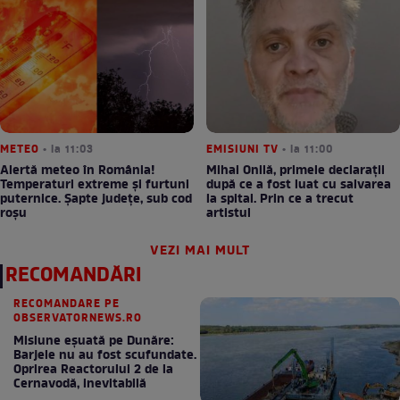
METEO
• la 11:03
EMISIUNI TV
• la 11:00
Alertă meteo în România!
Mihai Onilă, primele declarații
Temperaturi extreme și furtuni
după ce a fost luat cu salvarea
puternice. Șapte județe, sub cod
la spital. Prin ce a trecut
roșu
artistul
VEZI MAI MULT
RECOMANDĂRI
RECOMANDARE PE
OBSERVATORNEWS.RO
Misiune eșuată pe Dunăre:
Barjele nu au fost scufundate.
Oprirea Reactorului 2 de la
Cernavodă, inevitabilă