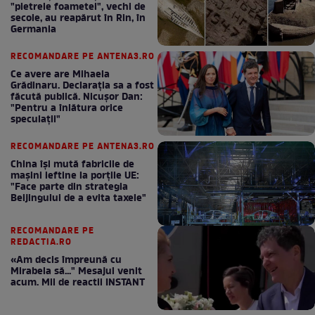
"pietrele foametei", vechi de
secole, au reapărut în Rin, în
Germania
RECOMANDARE PE ANTENA3.RO
Ce avere are Mihaela
Grădinaru. Declarația sa a fost
făcută publică. Nicușor Dan:
"Pentru a înlătura orice
speculații"
RECOMANDARE PE ANTENA3.RO
China își mută fabricile de
mașini ieftine la porțile UE:
"Face parte din strategia
Beijingului de a evita taxele"
RECOMANDARE PE
REDACTIA.RO
«Am decis împreună cu
Mirabela să..." Mesajul venit
acum. Mii de reactii INSTANT