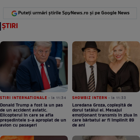
Puteți urmări știrile SpyNews.ro și pe Google News
ȘTIRI
STIRI INTERNATIONALE
• la 11:34
SHOWBIZ INTERN
• la 11:33
Donald Trump a fost la un pas
Loredana Groza, copleșită de
de un accident aviatic.
dorul tatălui ei. Mesajul
Elicopterul în care se afla
emoționant transmis în ziua în
președintele s-a apropiat de un
care bărbatul ar fi împlinit 89
avion cu pasageri
de ani