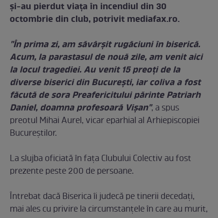
şi-au pierdut viaţa în incendiul din 30
octombrie din club, potrivit mediafax.ro.
"În prima zi, am săvârşit rugăciuni în biserică.
Acum, la parastasul de nouă zile, am venit aici
la locul tragediei. Au venit 15 preoţi de la
diverse biserici din Bucureşti, iar coliva a fost
făcută de sora Preafericitului părinte Patriarh
Daniel, doamna profesoară Vişan"
, a spus
preotul Mihai Aurel, vicar eparhial al Arhiepiscopiei
Bucureştilor.
La slujba oficiată în faţa Clubului Colectiv au fost
prezente peste 200 de persoane.
Întrebat dacă Biserica îi judecă pe tinerii decedaţi,
mai ales cu privire la circumstanţele în care au murit,