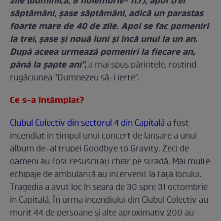
zile (duminică, 8 noiembrie- n.r), apoi trei
săptămâni, şase săptămâni, adică un parastas
foarte mare de 40 de zile. Apoi se fac pomeniri
la trei, şase şi nouă luni şi încă unul la un an.
După aceea urmează pomeniri la fiecare an,
până la şapte ani",
a mai spus părintele, rostind
rugăciunea "Dumnezeu să-i ierte".
Ce s-a întâmplat?
Clubul Colectiv din sectorul 4 din Capitală
a fost
incendiat în timpul unui concert de lansare a unui
album de-al trupei Goodbye to Gravity. Zeci de
oameni au fost resuscitaţi chiar pe stradă. Mai multe
echipaje de ambulanţă au intervenit la faţa locului.
Tragedia a avut loc în seara de 30 spre 31 octombrie
în Capitală. În urma incendiului din Clubul Colectiv au
murit 44 de persoane şi alte aproximativ 200 au