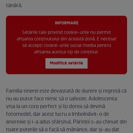
tânără.
INFORMARE
Setările tale privind cookie-urile nu permit
afișarea conținutului din această zonă. E necesar
să accepți cookie-urile social media pentru
afisarea acestui tip de conținut.
Modifică setările
Familia tinerei este devastată de durere și regretă că
nu au putut face nimic să o salveze. Adolescenta
visa la un corp perfect și își dorea să devină
fotomodel, dar acest lucru a îmbolnăvit-o de
anorexie și i-a adus sfârșitul. Părinții s-au chinuit din
toate puterile să o facă să mănânce, dar și-au dat