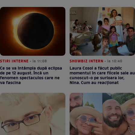
STIRI INTERNE
• la 11:08
SHOWBIZ INTERN
• la 10:40
Ce se va întâmpla după eclipsa
Laura Cosoi a făcut public
de pe 12 august. Încă un
momentul în care fiicele sale au
fenomen spectaculos care ne
cunoscut-o pe surioara lor,
va fascina
Nina. Cum au reacționat