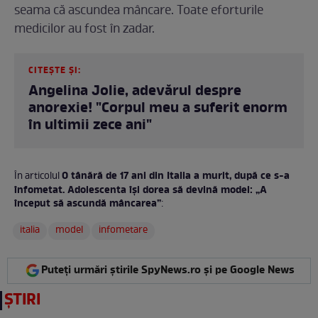
seama că ascundea mâncare. Toate eforturile
medicilor au fost în zadar.
CITEȘTE ȘI:
Angelina Jolie, adevărul despre
anorexie! "Corpul meu a suferit enorm
în ultimii zece ani"
O tânără de 17 ani din Italia a murit, după ce s-a
În articolul
înfometat. Adolescenta își dorea să devină model: „A
început să ascundă mâncarea”
:
italia
model
infometare
Puteți urmări știrile SpyNews.ro și pe Google News
ȘTIRI