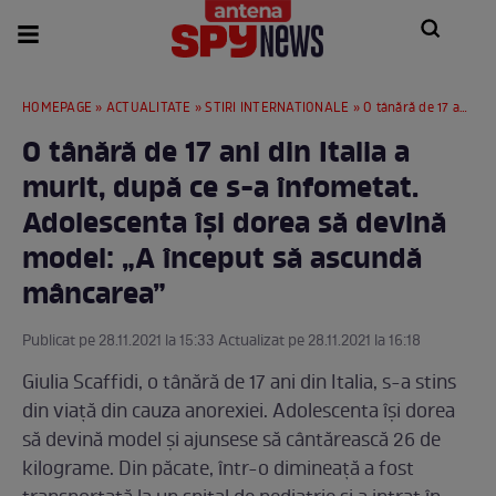
HOMEPAGE
»
ACTUALITATE
»
STIRI INTERNATIONALE
» O tânără de 17 ani din Italia a murit, după ce s-a înfometat. Adolescenta își dorea să devină model: „A început să ascundă mâncarea”
O tânără de 17 ani din Italia a
murit, după ce s-a înfometat.
Adolescenta își dorea să devină
model: „A început să ascundă
mâncarea”
Publicat pe 28.11.2021 la 15:33 Actualizat pe 28.11.2021 la 16:18
Giulia Scaffidi, o tânără de 17 ani din Italia, s-a stins
din viață din cauza anorexiei. Adolescenta își dorea
să devină model și ajunsese să cântărească 26 de
kilograme. Din păcate, într-o dimineață a fost