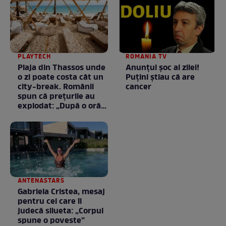
PLAYTECH
ROMANIA TV
Plaja din Thassos unde
Anunţul şoc al zilei!
o zi poate costa cât un
Puţini ştiau că are
city-break. Românii
cancer
spun că prețurile au
explodat: „După o oră
am plecat”
ANTENASTARS
Gabriela Cristea, mesaj
pentru cei care îi
judecă silueta: „Corpul
spune o poveste”