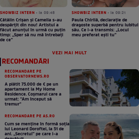
SHOWBIZ INTERN
• la 09:48
SHOWBIZ INTERN
• la 09:21
Cătălin Crișan și Camelia s-au
Paula Chirilă, declarație de
despărțit din nou! Artistul a
dragoste superbă pentru iubitul
făcut anunțul în urmă cu puțin
său. Ce i-a transmis: „Locul
timp: „Sper să nu mă întrebați
meu preferat ești tu”
de ce”
VEZI MAI MULT
RECOMANDĂRI
RECOMANDARE PE
OBSERVATORNEWS.RO
A plătit 75.000 de € pe un
apartament la My Home
Residence. Coşmarul care a
urmat: "Am început să
tremur"
RECOMANDARE PE AS.RO
Cum se menţine în formă soţia
lui Leonard Doroftei, la 51 de
ani. „Secretul” pe care l-a