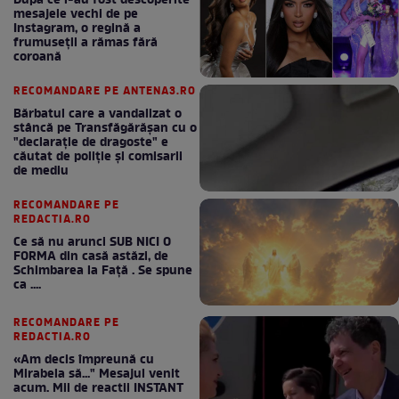
După ce i-au fost descoperite
mesajele vechi de pe
Instagram, o regină a
frumuseții a rămas fără
coroană
RECOMANDARE PE ANTENA3.RO
Bărbatul care a vandalizat o
stâncă pe Transfăgărășan cu o
"declaraţie de dragoste" e
căutat de poliție și comisarii
de mediu
RECOMANDARE PE
REDACTIA.RO
Ce să nu arunci SUB NICI O
FORMA din casă astăzi, de
Schimbarea la Față . Se spune
ca ....
RECOMANDARE PE
REDACTIA.RO
«Am decis împreună cu
Mirabela să..." Mesajul venit
acum. Mii de reactii INSTANT