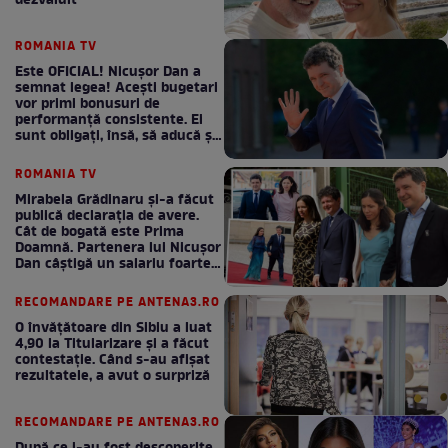
dezvăluit
ROMANIA TV
Este OFICIAL! Nicușor Dan a
semnat legea! Acești bugetari
vor primi bonusuri de
performanță consistente. Ei
sunt obligați, însă, să aducă și
bani la bugetul de stat
ROMANIA TV
Mirabela Grădinaru și-a făcut
publică declarația de avere.
Cât de bogată este Prima
Doamnă. Partenera lui Nicușor
Dan câștigă un salariu foarte
bun în fiecare lună!
RECOMANDARE PE ANTENA3.RO
O învățătoare din Sibiu a luat
4,90 la Titularizare și a făcut
contestație. Când s-au afișat
rezultatele, a avut o surpriză
RECOMANDARE PE ANTENA3.RO