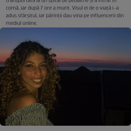
transportată la un spital de pediatrie și a intrat în
comă, iar după 7 ore a murit. Visul ei de o viață i-a
adus sfârșitul, iar părinții dau vina pe influencerii din
mediul online.