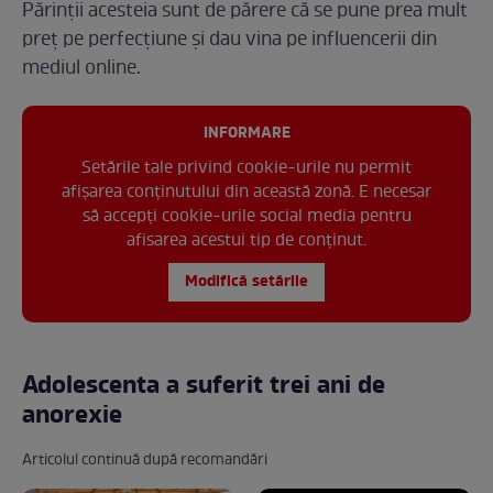
Părinții acesteia sunt de părere că se pune prea mult
preț pe perfecțiune și dau vina pe influencerii din
mediul online.
INFORMARE
Setările tale privind cookie-urile nu permit
afișarea conținutului din această zonă. E necesar
să accepți cookie-urile social media pentru
afisarea acestui tip de conținut.
Modifică setările
Adolescenta a suferit trei ani de
anorexie
Articolul continuă după recomandări