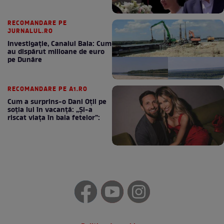
RECOMANDARE PE
JURNALUL.RO
Investigație, Canalul Bala: Cum
au dispărut milioane de euro
pe Dunăre
RECOMANDARE PE A1.RO
Cum a surprins-o Dani Oțil pe
soția lui în vacanță: „Și-a
riscat viața în baia fetelor”: