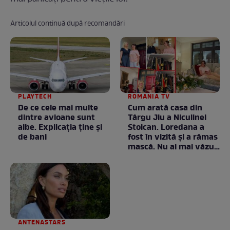
Articolul continuă după recomandări
PLAYTECH
ROMANIA TV
De ce cele mai multe
Cum arată casa din
dintre avioane sunt
Târgu Jiu a Niculinei
albe. Explicația ține și
Stoican. Loredana a
de bani
fost în vizită și a rămas
mască. Nu ai mai văzut
la nimeni așa ceva:
Fără cuvinte / VIDEO
ANTENASTARS