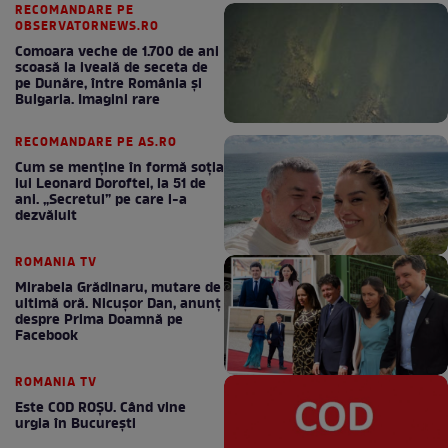
RECOMANDARE PE
OBSERVATORNEWS.RO
Comoara veche de 1.700 de ani
scoasă la iveală de seceta de
pe Dunăre, între România şi
Bulgaria. Imagini rare
RECOMANDARE PE AS.RO
Cum se menţine în formă soţia
lui Leonard Doroftei, la 51 de
ani. „Secretul” pe care l-a
dezvăluit
ROMANIA TV
Mirabela Grădinaru, mutare de
ultimă oră. Nicuşor Dan, anunţ
despre Prima Doamnă pe
Facebook
ROMANIA TV
Este COD ROŞU. Când vine
urgia în Bucureşti