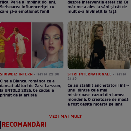
fiica. Perla a împlinit doi ani.
despre intervenția estetică! Ce
Scrisoarea influenceriței cu
mărime a ales la sâni și cât de
care și-a emoționat fanii
mult s-a învinețit la față
SHOWBIZ INTERN
• ieri la 22:06
STIRI INTERNATIONALE
• ieri la
21:19
Cine e Bianca, românca ce a
Ce au stabilit anchetatorii într-
dansat alături de Zara Larsson,
unul dintre cele mai
la UNTOLD 2026. Ce cadou a
misterioase cazuri din lumea
primit de la artistă
mondenă. O creatoare de modă
a fost găsită moartă pe iaht
VEZI MAI MULT
RECOMANDĂRI