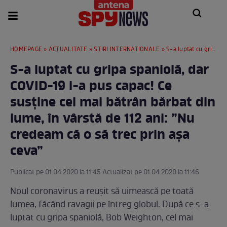
HOMEPAGE
»
ACTUALITATE
»
STIRI INTERNATIONALE
» S-a luptat cu gripa spaniolă, dar COVID-19 i-a pus capac! Ce susține cel mai bătrân bărbat din lume, în vârstă de 112 ani: ”Nu credeam că o să trec prin așa ceva”
S-a luptat cu gripa spaniolă, dar
COVID-19 i-a pus capac! Ce
susține cel mai bătrân bărbat din
lume, în vârstă de 112 ani: ”Nu
credeam că o să trec prin așa
ceva”
Publicat pe 01.04.2020 la 11:45 Actualizat pe 01.04.2020 la 11:46
Noul coronavirus a reușit să uimească pe toată
lumea, făcând ravagii pe întreg globul. După ce s-a
luptat cu gripa spaniolă, Bob Weighton, cel mai