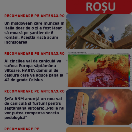
RECOMANDARE PE ANTENA3.RO
Un moldovean care muncea în
Italia doar de o zi a fost lăsat
să moară pe şantier de 6
români. Aceștia riscă acum
închisoarea
RECOMANDARE PE ANTENA3.RO
Al cincilea val de caniculă va
sufoca Europa săptămâna
viitoare. HARTA domului de
căldură care va aduce până la
42 de grade Celsius
RECOMANDARE PE ANTENA3.RO
Șefa ANM anunță un nou val
de caniculă și furtuni pentru
săptămâna viitoare: „Ploile nu
vor putea compensa seceta
pedologică”
RECOMANDARE PE