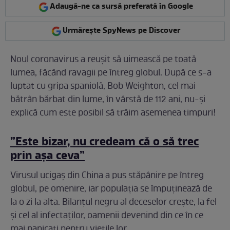
Adaugă-ne ca sursă preferată în Google
Urmărește SpyNews pe Discover
Noul coronavirus a reușit să uimească pe toată
lumea, făcând ravagii pe întreg globul. După ce s-a
luptat cu gripa spaniolă, Bob Weighton, cel mai
bătrân bărbat din lume, în vârstă de 112 ani, nu-și
explică cum este posibil să trăim asemenea timpuri!
”Este bizar, nu credeam că o să trec
prin așa ceva”
Virusul ucigaș din China a pus stăpânire pe întreg
globul, pe omenire, iar populația se împuținează de
la o zi la alta. Bilanțul negru al deceselor crește, la fel
și cel al infectaților, oamenii devenind din ce în ce
mai panicați pentru viețile lor.