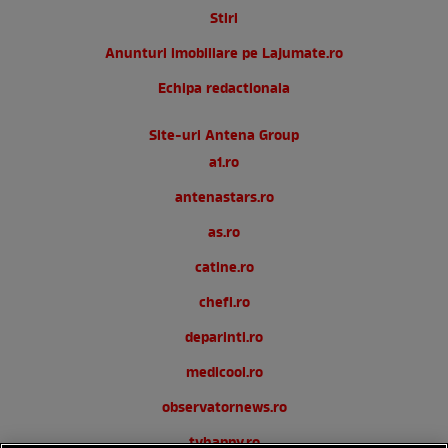
Stiri
Anunturi imobiliare pe Lajumate.ro
Echipa redactionala
Site-uri Antena Group
a1.ro
antenastars.ro
as.ro
catine.ro
chefi.ro
deparinti.ro
medicool.ro
observatornews.ro
tvhappy.ro