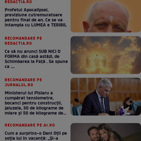
REDACTIA.RO
Profetul Apocalipsei,
previziune cutremuratoare
pentru final de an. Ce se va
intampla cu LUMEA e TERIBIL
RECOMANDARE PE
REDACTIA.RO
Ce să nu arunci SUB NICI O
FORMA din casă astăzi, de
Schimbarea la Față . Se spune
ca ....
RECOMANDARE PE
JURNALUL.RO
Ministerul lui Pîslaru a
cumpărat tensiometre,
bocanci pentru construcții,
jaluzele, 30 de kilograme de
miere și 50 de kilograme de
cafea
RECOMANDARE PE A1.RO
Cum a surprins-o Dani Oțil pe
soția lui în vacanță: „Și-a