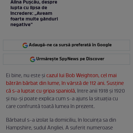
Alina Pușcău, despre
lupta cu lipsa de
încredere: „Aveam
foarte multe gânduri
negative”
Adaugă-ne ca sursă preferată în Google
Urmărește SpyNews pe Discover
Ei bine, nu este și
cazul lui Bob Weighton, cel mai
bătrân bărbat din lume, în vârstă de 112 ani. Susține
că s-a luptat cu gripa spaniolă
, între anii 1918 și 1920
și nu-și poate explica cum s-a ajuns la situația cu
care confruntă toată lumea în prezent.
Bărbatul s-a izolat la domiciliu, în locuința sa din
Hampshire, sudul Angliei. A suferit numeroase