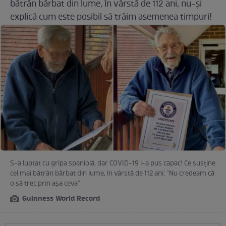
bătrân bărbat din lume, în vârstă de 112 ani, nu-și
explică cum este posibil să trăim asemenea timpuri!
S-a luptat cu gripa spaniolă, dar COVID-19 i-a pus capac! Ce susține
cel mai bătrân bărbat din lume, în vârstă de 112 ani: ”Nu credeam că
o să trec prin așa ceva”
Guinness World Record