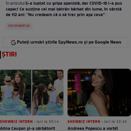
S-a luptat cu gripa spaniolă, dar COVID-19 i-a pus
În articolul
capac! Ce susține cel mai bătrân bărbat din lume, în vârstă
de 112 ani: ”Nu credeam că o să trec prin așa ceva”
:
coronavirus
Puteți urmări știrile SpyNews.ro și pe Google News
ȘTIRI
SHOWBIZ INTERN
• ieri la 23:14
SHOWBIZ INTERN
• ieri la 22:43
Alina Ceușan și-a sărbătorit
Andreea Popescu a vorbit