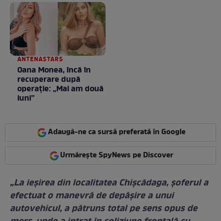
ANTENASTARS
Oana Monea, încă în
recuperare după
operație: „Mai am două
luni”
Adaugă-ne ca sursă preferată în Google
Urmărește SpyNews pe Discover
„La ieşirea din localitatea Chişcădaga, şoferul a
efectuat o manevră de depăşire a unui
autovehicul, a pătruns total pe sens opus de