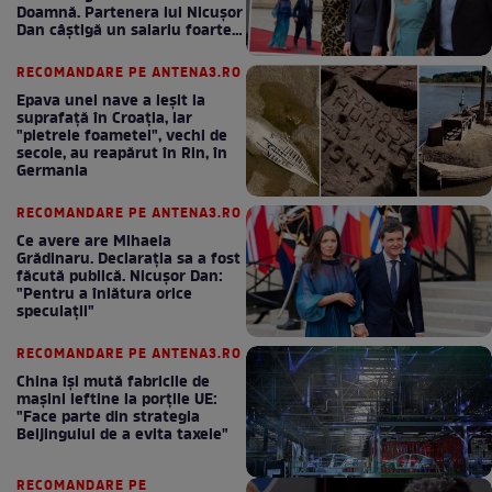
Doamnă. Partenera lui Nicușor
Dan câștigă un salariu foarte
bun în fiecare lună!
RECOMANDARE PE ANTENA3.RO
Epava unei nave a ieșit la
suprafață în Croația, iar
"pietrele foametei", vechi de
secole, au reapărut în Rin, în
Germania
RECOMANDARE PE ANTENA3.RO
Ce avere are Mihaela
Grădinaru. Declarația sa a fost
făcută publică. Nicușor Dan:
"Pentru a înlătura orice
speculații"
RECOMANDARE PE ANTENA3.RO
China își mută fabricile de
mașini ieftine la porțile UE:
"Face parte din strategia
Beijingului de a evita taxele"
RECOMANDARE PE