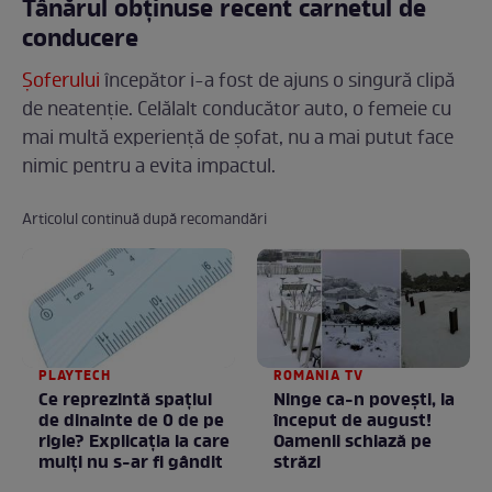
Tânărul obținuse recent carnetul de
conducere
Șoferului
începător i-a fost de ajuns o singură clipă
de neatenție. Celălalt conducător auto, o femeie cu
mai multă experiență de șofat, nu a mai putut face
nimic pentru a evita impactul.
Articolul continuă după recomandări
PLAYTECH
ROMANIA TV
Ce reprezintă spaţiul
Ninge ca-n povești, la
de dinainte de 0 de pe
început de august!
rigle? Explicaţia la care
Oamenii schiază pe
mulţi nu s-ar fi gândit
străzi