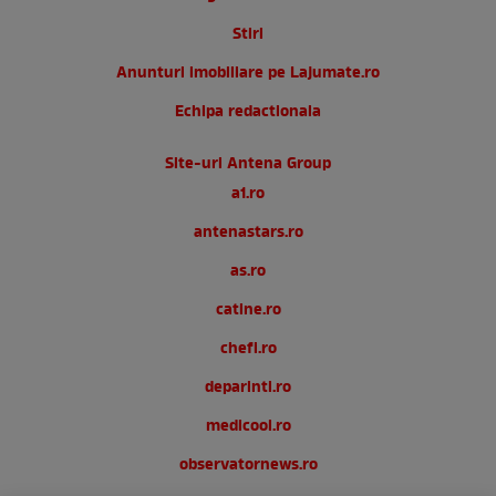
Stiri
Anunturi imobiliare pe Lajumate.ro
Echipa redactionala
Site-uri Antena Group
a1.ro
antenastars.ro
as.ro
catine.ro
chefi.ro
deparinti.ro
medicool.ro
observatornews.ro