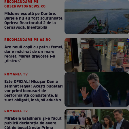
RECOMANDARE PE
OBSERVATORNEWS.RO
Misiune eșuată pe Dunăre:
Barjele nu au fost scufundate.
Oprirea Reactorului 2 de la
Cernavodă, inevitabilă
RECOMANDARE PE AS.RO
Are nouă copii cu patru femei,
dar e măcinat de un mare
regret. Marea dragoste l-a
„distrus”
ROMANIA TV
Este OFICIAL! Nicușor Dan a
semnat legea! Acești bugetari
vor primi bonusuri de
performanță consistente. Ei
sunt obligați, însă, să aducă și
bani la bugetul de stat
ROMANIA TV
Mirabela Grădinaru și-a făcut
publică declarația de avere.
Cât de bogată este Prima