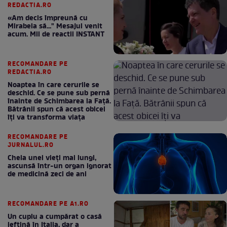
REDACTIA.RO
«Am decis împreună cu
Mirabela să..." Mesajul venit
acum. Mii de reactii INSTANT
RECOMANDARE PE
REDACTIA.RO
Noaptea în care cerurile se
deschid. Ce se pune sub pernă
înainte de Schimbarea la Față.
Bătrânii spun că acest obicei
îți va transforma viața
RECOMANDARE PE
JURNALUL.RO
Cheia unei vieți mai lungi,
ascunsă într-un organ ignorat
de medicină zeci de ani
RECOMANDARE PE A1.RO
Un cuplu a cumpărat o casă
ieftină în Italia, dar a