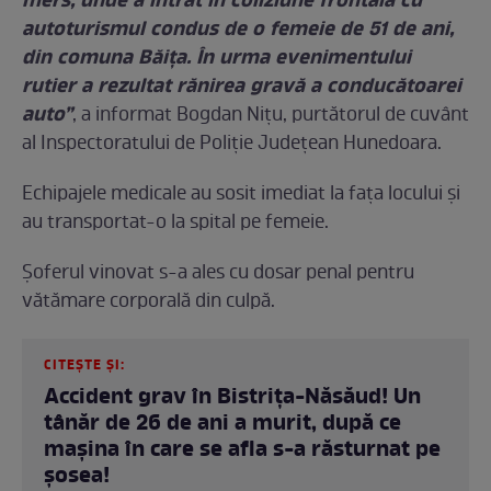
mers, unde a intrat în coliziune frontală cu
autoturismul condus de o femeie de 51 de ani,
din comuna Băiţa. În urma evenimentului
rutier a rezultat rănirea gravă a conducătoarei
auto”
, a informat Bogdan Niţu, purtătorul de cuvânt
al Inspectoratului de Poliţie Judeţean Hunedoara.
Echipajele medicale au sosit imediat la fața locului și
au transportat-o la spital pe femeie.
Şoferul vinovat s-a ales cu dosar penal pentru
vătămare corporală din culpă.
CITEȘTE ȘI:
Accident grav în Bistrița-Năsăud! Un
tânăr de 26 de ani a murit, după ce
mașina în care se afla s-a răsturnat pe
șosea!