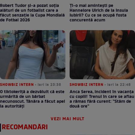
Robert Tudor și-a pozat soția
Ți-o mai amintești pe
alături de un fotbalist care a
Hannelore Ulrich de la Insula
făcut senzație la Cupa Mondială
Iubirii? Cu ce se ocupă fosta
de Fotbal 2026
concurentă acum
SHOWBIZ INTERN
• ieri la 23:36
SHOWBIZ INTERN
• ieri la 22:48
O tiktokeriță a dezvăluit că este
Anca Serea, incident în vacanța
urmărită de un bărbat
cu copiii! Trenul în care se aflau
necunoscut. Tânăra a făcut apel
a rămas fără curent: ”Stăm de
la autorități
două ore”
VEZI MAI MULT
RECOMANDĂRI