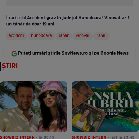
Accident grav în județul Hunedoara! Vinovat ar fi
În articolul
un tânăr de doar 19 ani
:
accident
hunedoara
tanar
vinovat
raniti
Puteți urmări știrile SpyNews.ro și pe Google News
ȘTIRI
SHOWBIZ INTERN
• la 00:15
SHOWBIZ INTERN
• ieri la 23:48