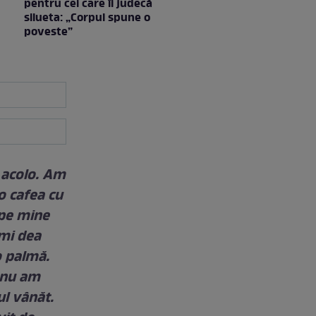
pentru cei care îi judecă
silueta: „Corpul spune o
poveste”
 acolo. Am
o cafea cu
 pe mine
îmi dea
 o palmă.
 nu am
ul vânăt.