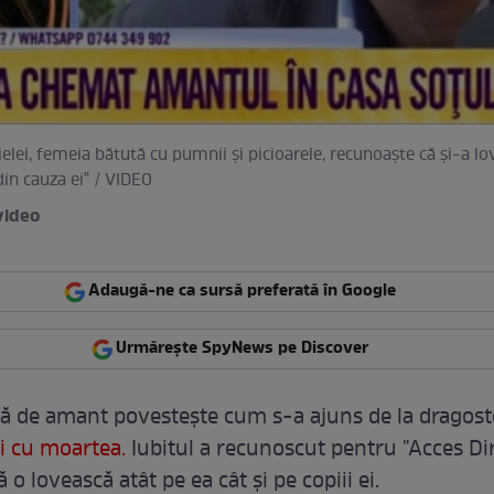
lei, femeia bătută cu pumnii și picioarele, recunoaște că și-a lov
din cauza ei" / VIDEO
video
Adaugă-ne ca sursă preferată în Google
Urmărește SpyNews pe Discover
ă de amant povestește cum s-a ajuns de la dragoste
i cu moartea.
Iubitul a recunoscut pentru "Acces Dir
ă o lovească atât pe ea cât și pe copiii ei.