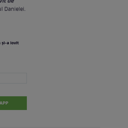
vit de
l Danielei.
și-a lovit
APP