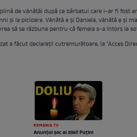
 plină de vânătăi după ce bărbatul care i-ar fi fost 
ni şi la picioare. Vânătă e şi Daniela, vânătă e şi m
rea să se răzbune pentru că femeia s-a întors la so
at a făcut declaraţii cutremurătoare, la "Acces Direc
ROMANIA TV
Anunţul şoc al zilei! Puţini