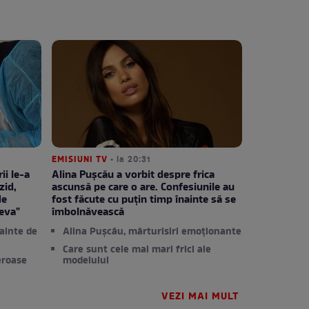
EMISIUNI TV
• la 20:31
ii le-a
Alina Pușcău a vorbit despre frica
zid,
ascunsă pe care o are. Confesiunile au
de
fost făcute cu puțin timp înainte să se
eva"
îmbolnăvească
ainte de
Alina Pușcău, mărturisiri emoționante
Care sunt cele mai mari frici ale
eroase
modelului
VEZI MAI MULT