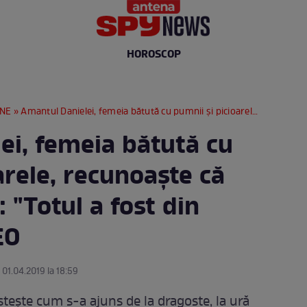
HOROSCOP
RNE
» Amantul Danielei, femeia bătută cu pumnii și picioarele, recunoaște că și-a lovit iubita: "Totul a fost din cauza ei" / VIDEO
ei, femeia bătută cu
arele, recunoaște că
: "Totul a fost din
EO
 01.04.2019 la 18:59
ește cum s-a ajuns de la dragoste, la ură