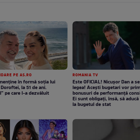
DARE PE AS.RO
ROMANIA TV
enţine în formă soţia lui
Este OFICIAL! Nicușor Dan a s
Doroftei, la 51 de ani.
legea! Acești bugetari vor prim
l” pe care l-a dezvăluit
bonusuri de performanță consi
Ei sunt obligați, însă, să aducă 
la bugetul de stat