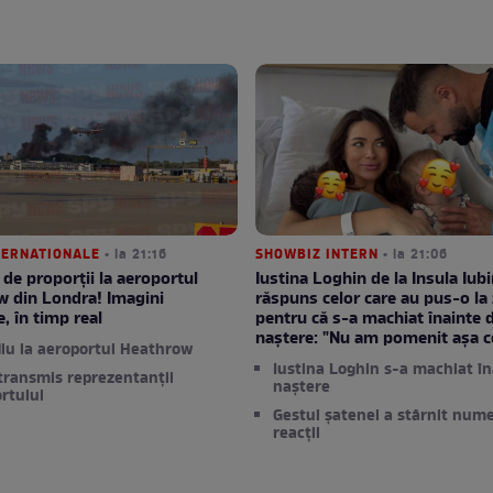
NTERNATIONALE
• la 21:16
SHOWBIZ INTERN
• la 21:06
 de proporții la aeroportul
Iustina Loghin de la Insula Iubir
w din Londra! Imagini
răspuns celor care au pus-o la 
e, în timp real
pentru că s-a machiat înainte 
naștere: "Nu am pomenit așa c
iu la aeroportul Heathrow
Iustina Loghin s-a machiat în
transmis reprezentanții
naștere
rtului
Gestul șatenei a stârnit num
reacții