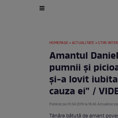
HOMEPAGE
»
ACTUALITATE
»
STIRI INTE
Amantul Daniel
pumnii și picio
și-a lovit iubita
cauza ei" / VID
Publicat pe 01.04.2019 la 18:45 Actualizat pe
Tânăra bătută de amant povest