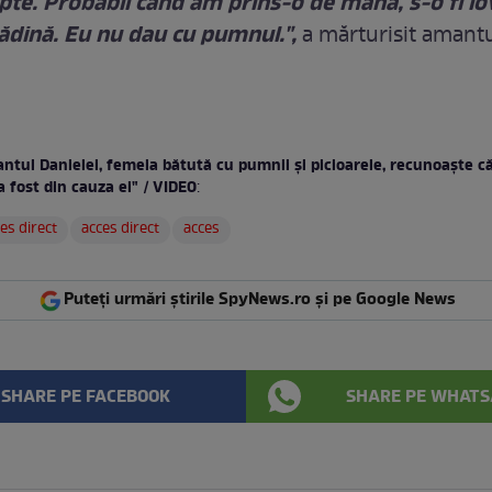
pte. Probabil când am prins-o de mână, s-o fi lo
rădină. Eu nu dau cu pumnul.",
a mărturisit amantu
tul Danielei, femeia bătută cu pumnii și picioarele, recunoaște că 
 a fost din cauza ei" / VIDEO
:
es direct
acces direct
acces
Puteți urmări știrile SpyNews.ro și pe Google News
SHARE PE FACEBOOK
SHARE PE WHATS