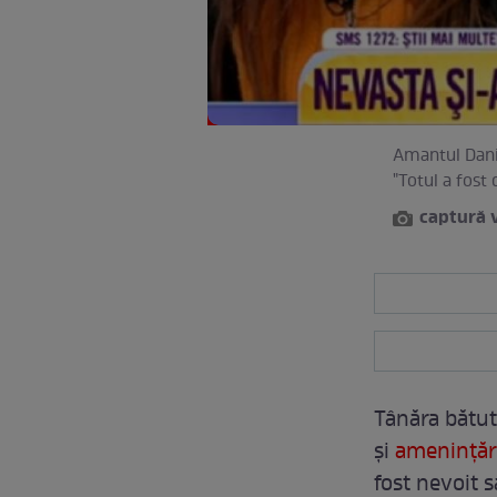
Amantul Danie
"Totul a fost 
captură 
Tânăra bătut
şi
ameninţăr
fost nevoit s