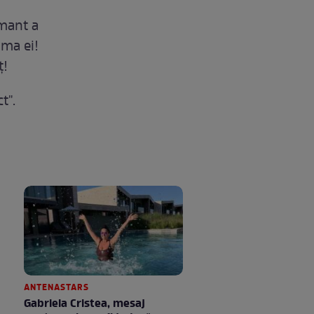
amant a
ama ei!
ţ!
t".
ANTENASTARS
Gabriela Cristea, mesaj