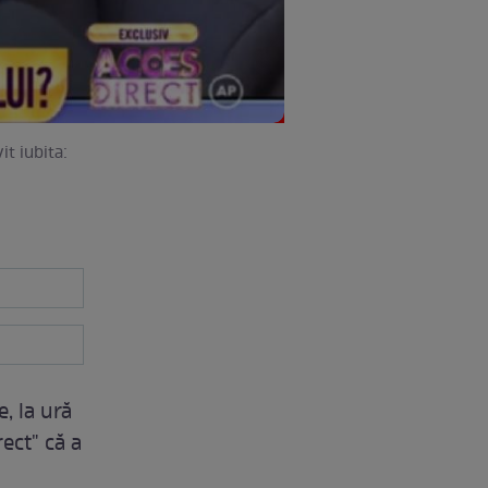
it iubita:
, la ură
ect" că a