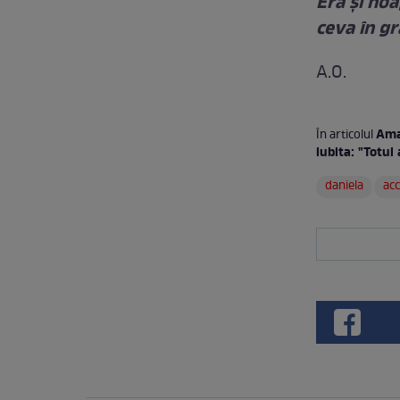
Era şi noa
ceva în g
A.O.
Aman
În articolul
iubita: "Totul
daniela
acc