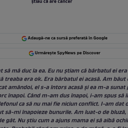
ştiau că are cancer
Adaugă-ne ca sursă preferată în Google
Urmărește SpyNews pe Discover
 să mă duc la ea. Eu nu ştiam că bărbatul ei era
tă treaba era ok. Era bărbatul ei acasă. Am băut 
cat amândoi, el s-a întors acasă şi ea m-a sunat
orc înapoi. Când m-am dus înapoi, i-am spus să 
elefonul ca să nu mai fie niciun conflict. I-am dat
ut să-mi înapoieze bunurile. Am luat-o de bluză,
e gât. Nu ştiu cum a ajuns mama ei să aibă ochi