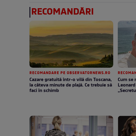
RECOMANDĂRI
RECOMANDARE PE OBSERVATORNEWS.RO
RECOMAN
Cazare gratuită într-o vilă din Toscana,
Cum se m
la câteva minute de plajă. Ce trebuie să
Leonard 
faci în schimb
„Secretu