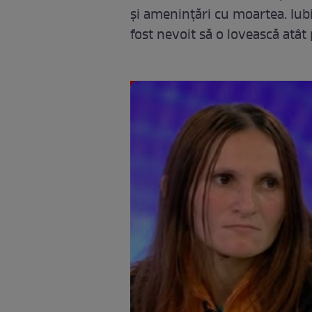
şi ameninţări cu moartea. Iubi
fost nevoit să o lovească atât p