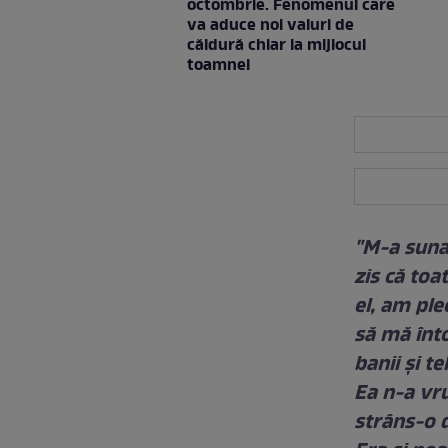
octombrie. Fenomenul care
va aduce noi valuri de
căldură chiar la mijlocul
toamnei
"M-a sunat
zis că toa
el, am ple
să mă înt
banii şi t
Ea n-a vr
strâns-o d