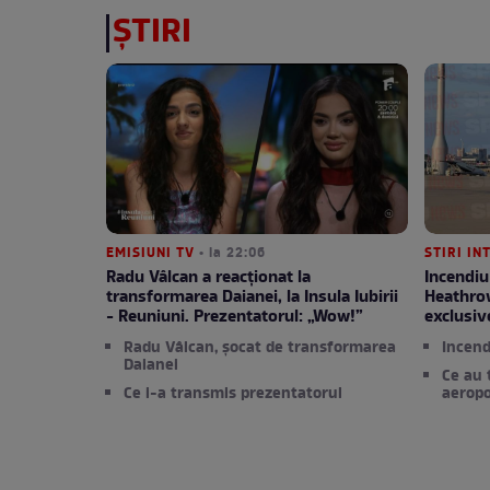
ȘTIRI
EMISIUNI TV
• la 22:06
STIRI I
Radu Vâlcan a reacționat la
Incendiu
transformarea Daianei, la Insula Iubirii
Heathro
- Reuniuni. Prezentatorul: „Wow!”
exclusiv
Radu Vâlcan, șocat de transformarea
Incend
Daianei
Ce au 
Ce i-a transmis prezentatorul
aeropo