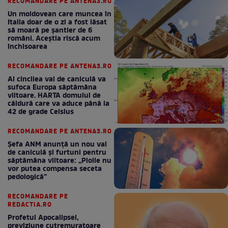
RECOMANDARE PE ANTENA3.RO
Un moldovean care muncea în
Italia doar de o zi a fost lăsat
să moară pe şantier de 6
români. Aceștia riscă acum
închisoarea
RECOMANDARE PE ANTENA3.RO
Al cincilea val de caniculă va
sufoca Europa săptămâna
viitoare. HARTA domului de
căldură care va aduce până la
42 de grade Celsius
RECOMANDARE PE ANTENA3.RO
Șefa ANM anunță un nou val
de caniculă și furtuni pentru
săptămâna viitoare: „Ploile nu
vor putea compensa seceta
pedologică”
RECOMANDARE PE
REDACTIA.RO
Profetul Apocalipsei,
previziune cutremuratoare