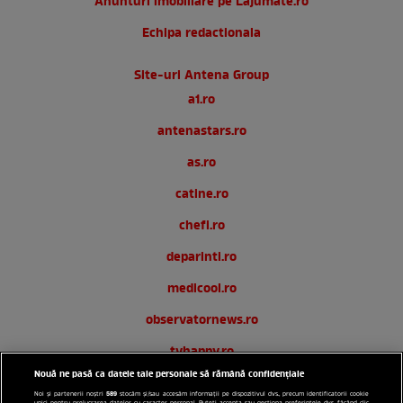
Anunturi imobiliare pe Lajumate.ro
Echipa redactionala
Site-uri Antena Group
a1.ro
antenastars.ro
as.ro
catine.ro
chefi.ro
deparinti.ro
medicool.ro
observatornews.ro
tvhappy.ro
Nouă ne pasă ca datele tale personale să rămână confidențiale
useit.ro
589
Noi și partenerii noștri
stocăm și/sau accesăm informații pe dispozitivul dvs., precum identificatorii cookie