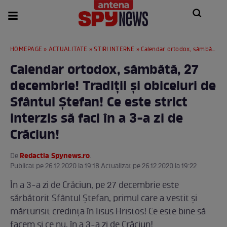
HOMEPAGE
»
ACTUALITATE
»
STIRI INTERNE
» Calendar ortodox, sâmbătă, 27 decembrie! Tradiții și obiceiuri de Sfântul Ștefan! Ce este strict interzis să faci în a 3-a zi de Crăciun!
Calendar ortodox, sâmbătă, 27
decembrie! Tradiții și obiceiuri de
Sfântul Ștefan! Ce este strict
interzis să faci în a 3-a zi de
Crăciun!
Redactia Spynews.ro
De
.
Publicat pe 26.12.2020 la 19:18 Actualizat pe 26.12.2020 la 19:22
În a 3-a zi de Crăciun, pe 27 decembrie este
sărbătorit Sfântul Ştefan, primul care a vestit şi
mărturisit credinţa în Iisus Hristos! Ce este bine să
facem și ce nu, în a 3-a zi de Crăciun!