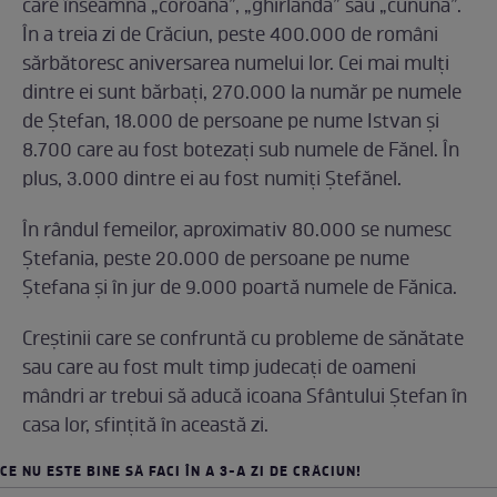
care înseamnă „coroană”, „ghirlandă” sau „cunună”.
În a treia zi de Crăciun, peste 400.000 de români
sărbătoresc aniversarea numelui lor. Cei mai mulți
dintre ei sunt bărbați, 270.000 la număr pe numele
de Ștefan, 18.000 de persoane pe nume Istvan și
8.700 care au fost botezați sub numele de Fănel. În
plus, 3.000 dintre ei au fost numiți Ștefănel.
În rândul femeilor, aproximativ 80.000 se numesc
Ştefania, peste 20.000 de persoane pe nume
Ştefana şi în jur de 9.000 poartă numele de Fănica.
Creștinii care se confruntă cu probleme de sănătate
sau care au fost mult timp judecați de oameni
mândri ar trebui să aducă icoana Sfântului Ștefan în
casa lor, sfinţită în această zi.
CE NU ESTE BINE SĂ FACI ÎN A 3-A ZI DE CRĂCIUN!