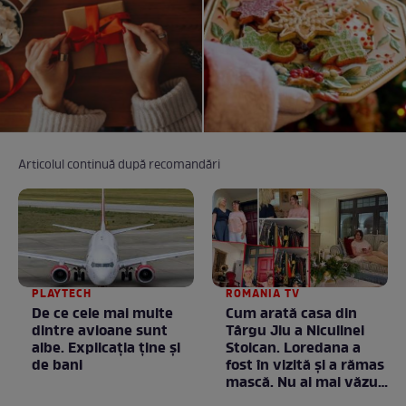
Articolul continuă după recomandări
PLAYTECH
ROMANIA TV
De ce cele mai multe
Cum arată casa din
dintre avioane sunt
Târgu Jiu a Niculinei
albe. Explicația ține și
Stoican. Loredana a
de bani
fost în vizită și a rămas
mască. Nu ai mai văzut
la nimeni așa ceva: