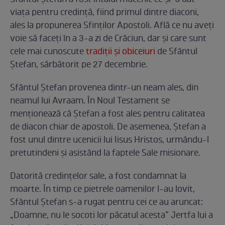
viața pentru credință, fiind primul dintre diaconi,
ales la propunerea Sfinților Apostoli. Află ce nu aveți
voie să faceți în a 3-a zi de Crăciun, dar și care sunt
cele mai cunoscute
tradiții și obiceiuri
de Sfântul
Ștefan, sărbătorit pe 27 decembrie.
Sfântul Ştefan provenea dintr-un neam ales, din
neamul lui Avraam. În Noul Testament se
menţionează că Ştefan a fost ales pentru calitatea
de diacon chiar de apostoli. De asemenea, Ştefan a
fost unul dintre ucenicii lui Iisus Hristos, urmându-l
pretutindeni și asistând la faptele Sale misionare.
Datorită credințelor sale, a fost condamnat la
moarte. În timp ce pietrele oamenilor l-au lovit,
Sfântul Ștefan s-a rugat pentru cei ce au aruncat:
„Doamne, nu le socoti lor păcatul acesta” Jertfa lui a