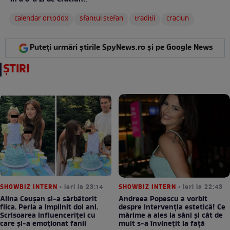
:
calendar ortodox
sfantul stefan
traditii
craciun
Puteți urmări știrile SpyNews.ro și pe Google News
ȘTIRI
SHOWBIZ INTERN
• ieri la 23:14
SHOWBIZ INTERN
• ieri la 22:43
Alina Ceușan și-a sărbătorit
Andreea Popescu a vorbit
fiica. Perla a împlinit doi ani.
despre intervenția estetică! Ce
Scrisoarea influenceriței cu
mărime a ales la sâni și cât de
care și-a emoționat fanii
mult s-a învinețit la față