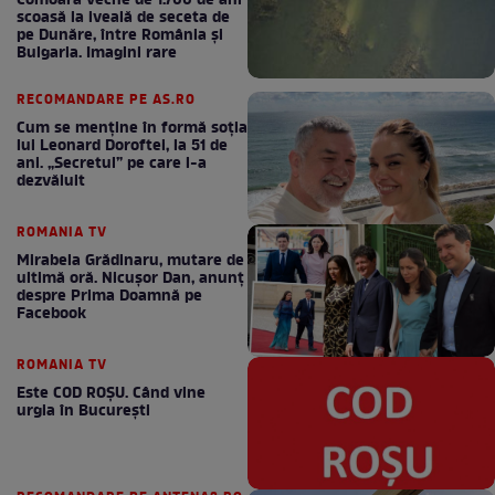
Comoara veche de 1.700 de ani
scoasă la iveală de seceta de
pe Dunăre, între România şi
Bulgaria. Imagini rare
RECOMANDARE PE AS.RO
Cum se menţine în formă soţia
lui Leonard Doroftei, la 51 de
ani. „Secretul” pe care l-a
dezvăluit
ROMANIA TV
Mirabela Grădinaru, mutare de
ultimă oră. Nicuşor Dan, anunţ
despre Prima Doamnă pe
Facebook
ROMANIA TV
Este COD ROŞU. Când vine
urgia în Bucureşti