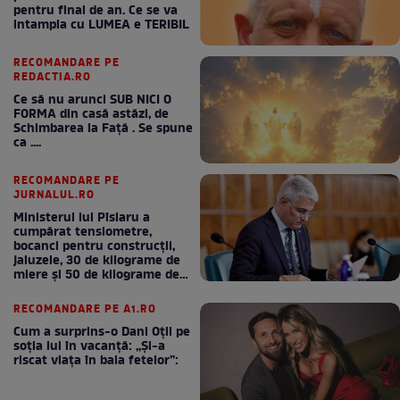
pentru final de an. Ce se va
intampla cu LUMEA e TERIBIL
RECOMANDARE PE
REDACTIA.RO
Ce să nu arunci SUB NICI O
FORMA din casă astăzi, de
Schimbarea la Față . Se spune
ca ....
RECOMANDARE PE
JURNALUL.RO
Ministerul lui Pîslaru a
cumpărat tensiometre,
bocanci pentru construcții,
jaluzele, 30 de kilograme de
miere și 50 de kilograme de
cafea
RECOMANDARE PE A1.RO
Cum a surprins-o Dani Oțil pe
soția lui în vacanță: „Și-a
riscat viața în baia fetelor”: