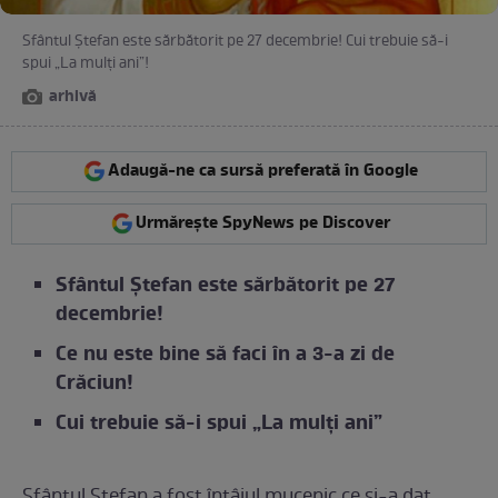
Sfântul Ștefan este sărbătorit pe 27 decembrie! Cui trebuie să-i
spui „La mulți ani”!
arhivă
Adaugă-ne ca sursă preferată în Google
Urmărește SpyNews pe Discover
Sfântul Ștefan este sărbătorit pe 27
decembrie!
Ce nu este bine să faci în a 3-a zi de
Crăciun!
Cui trebuie să-i spui „La mulți ani”
Sfântul Ștefan a fost întâiul mucenic ce și-a dat