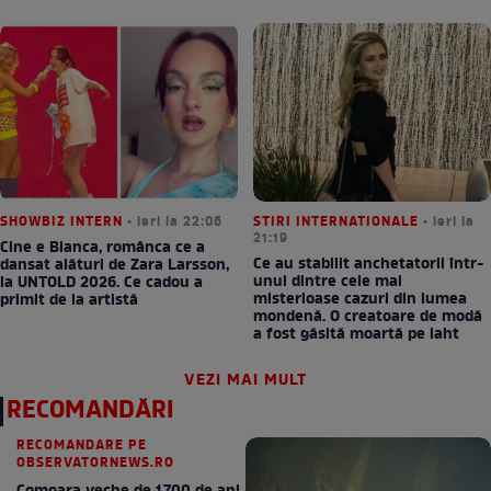
SHOWBIZ INTERN
• ieri la 22:06
STIRI INTERNATIONALE
• ieri la
21:19
Cine e Bianca, românca ce a
Ce au stabilit anchetatorii într-
dansat alături de Zara Larsson,
unul dintre cele mai
la UNTOLD 2026. Ce cadou a
misterioase cazuri din lumea
primit de la artistă
mondenă. O creatoare de modă
a fost găsită moartă pe iaht
VEZI MAI MULT
RECOMANDĂRI
RECOMANDARE PE
OBSERVATORNEWS.RO