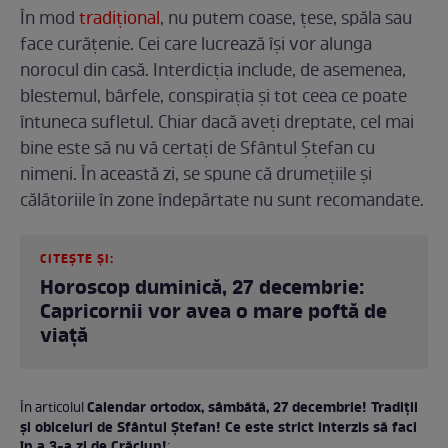
În mod
tradițional
, nu putem coase, țese, spăla sau
face curățenie. Cei care lucrează își vor alunga
norocul din casă. Interdicția include, de asemenea,
blestemul, bârfele, conspirația și tot ceea ce poate
întuneca sufletul. Chiar dacă aveți dreptate, cel mai
bine este să nu vă certați de Sfântul Ștefan cu
nimeni. În această zi, se spune că drumețiile și
călătoriile în zone îndepărtate nu sunt recomandate.
CITEȘTE ȘI:
Horoscop duminică, 27 decembrie:
Capricornii vor avea o mare poftă de
viață
Calendar ortodox, sâmbătă, 27 decembrie! Tradiții
În articolul
și obiceiuri de Sfântul Ștefan! Ce este strict interzis să faci
în a 3-a zi de Crăciun!