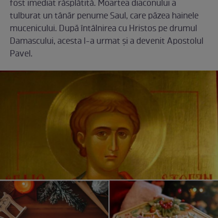
fost imediat răsplătită. Moartea diaconului a
tulburat un tânăr penume Saul, care păzea hainele
mucenicului. După întâlnirea cu Hristos pe drumul
Damascului, acesta l-a urmat şi a devenit Apostolul
Pavel.