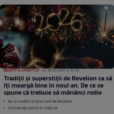
BEAUTY & LIFESTYLE
• pe 30.12.2025 la 22:04
Tradiții și superstiții de Revelion ca să
îți meargă bine în noul an. De ce se
spune că trebuie să mănânci rodie
De ce tradiții se ține cont de Revelion
Cum atragi norcul în viața ta