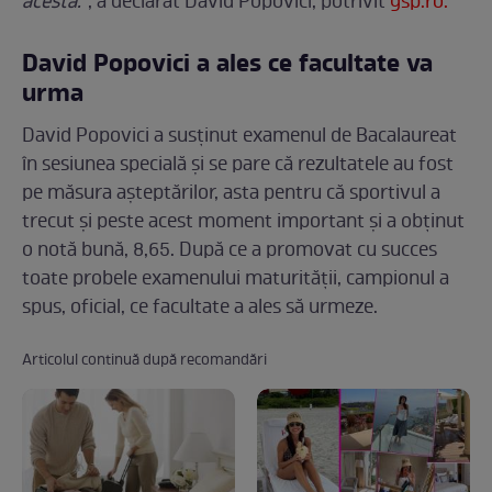
acesta."
, a declarat David Popovici, potrivit
gsp.ro.
David Popovici a ales ce facultate va
urma
David Popovici a susținut examenul de Bacalaureat
în sesiunea specială și se pare că rezultatele au fost
pe măsura așteptărilor, asta pentru că sportivul a
trecut și peste acest moment important și a obținut
o notă bună, 8,65. După ce a promovat cu succes
toate probele examenului maturității, campionul a
spus, oficial, ce facultate a ales să urmeze.
Articolul continuă după recomandări