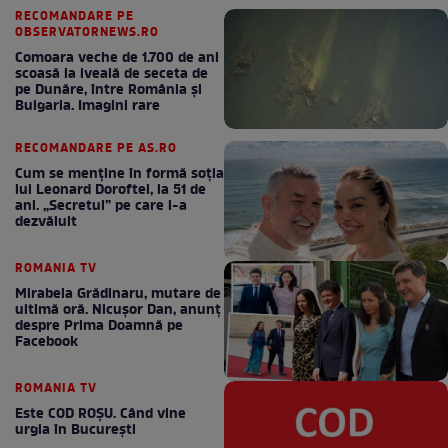
RECOMANDARE PE
OBSERVATORNEWS.RO
Comoara veche de 1.700 de ani
scoasă la iveală de seceta de
pe Dunăre, între România şi
Bulgaria. Imagini rare
RECOMANDARE PE AS.RO
Cum se menţine în formă soţia
lui Leonard Doroftei, la 51 de
ani. „Secretul” pe care l-a
dezvăluit
ROMANIA TV
Mirabela Grădinaru, mutare de
ultimă oră. Nicuşor Dan, anunţ
despre Prima Doamnă pe
Facebook
ROMANIA TV
Este COD ROŞU. Când vine
urgia în Bucureşti