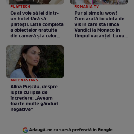
PLAYTECH
ROMANIA TV
Ce ai voie să iei dintr-
Pur și simplu wow!
un hotel fără să
Cum arată locuința de
plătești. Lista completă
vis în care stă Ilinca
a obiectelor gratuite
Vandici la Monaco în
din cameră și a celor
timpul vacanței. Luxul
care rămân
e în starea lui pură.
proprietatea unității
Totul arată ca în filme!
/ GALERIE FOTO
ANTENASTARS
Alina Pușcău, despre
lupta cu lipsa de
încredere: „Aveam
foarte multe gânduri
negative”
Adaugă-ne ca sursă preferată în Google