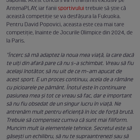
Japonia. Acest concurs va fi transmis exclusiv pe
AntenaPLAY, iar fanii
sportivului
trebuie să știe că
această competiție se va desfăşura la Fukuoka.
Pentru David Popovici, aceasta este cea mai tare
competiţie, înainte de Jocurile Olimpice din 2024, de
la Paris.
"Încerc să mă adaptez la noua mea viață, la care dacă
te uiți din afară pare că nu s-a schimbat. Vreau să fiu
același înotător, să nu uit de ce m-am apucat de
acest sport. E un proces continuu, acela de a rămâne
cu picioarele pe pământ. Înotul este în continuare
pasiunea mea și tot ce vreau să fac, dar e important
să nu fiu obsedat de un singur lucru în viață. Ne
antrenăm mult pentru eficiență în loc de forță brută.
Trebuie să compensez cumva că sunt mai filiform.
Muncim mult la elementele tehnice. Secretul este să
găsești un echilibru, să nu te supraantrenezi sau să