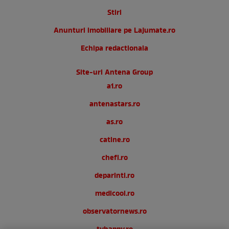
Stiri
Anunturi imobiliare pe Lajumate.ro
Echipa redactionala
Site-uri Antena Group
a1.ro
antenastars.ro
as.ro
catine.ro
chefi.ro
deparinti.ro
medicool.ro
observatornews.ro