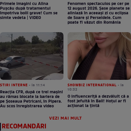
Primele imagini cu Alina
Fenomen spectaculos pe cer pe
Pușcău după tratamentul
12 august 2026. Șase planete se
împotriva bolii grave! Cum se
aliniază în aceeași zi cu eclipsa
simte vedeta | VIDEO
de Soare și Perseidele. Cum
poate fi văzut din România
STIRI INTERNE
• la 11:14
SHOWBIZ INTERNATIONAL
• la
10:32
Reacția CFR, după ce trei mașini
O influenceriță a dezvăluit că a
au rămas blocate la bariera de
fost jefuită în Bali! Hoțul ar fi
pe Șoseaua Petricani, în Pipera.
acționat la țintă
Au scos înregistrarea video
VEZI MAI MULT
RECOMANDĂRI