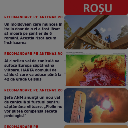
RECOMANDARE PE ANTENA3.RO
Un moldovean care muncea în
Italia doar de o zi a fost lăsat
să moară pe şantier de 6
români. Aceștia riscă acum
închisoarea
RECOMANDARE PE ANTENA3.RO
Al cincilea val de caniculă va
sufoca Europa săptămâna
viitoare. HARTA domului de
căldură care va aduce până la
42 de grade Celsius
RECOMANDARE PE ANTENA3.RO
Șefa ANM anunță un nou val
de caniculă și furtuni pentru
săptămâna viitoare: „Ploile nu
vor putea compensa seceta
pedologică”
RECOMANDARE PE