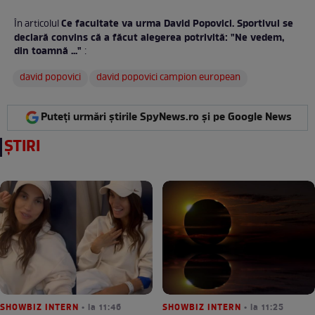
Ce facultate va urma David Popovici. Sportivul se
În articolul
declară convins că a făcut alegerea potrivită: "Ne vedem,
din toamnă ..."
:
david popovici
david popovici campion european
Puteți urmări știrile SpyNews.ro și pe Google News
ȘTIRI
SHOWBIZ INTERN
• la 11:46
SHOWBIZ INTERN
• la 11:25