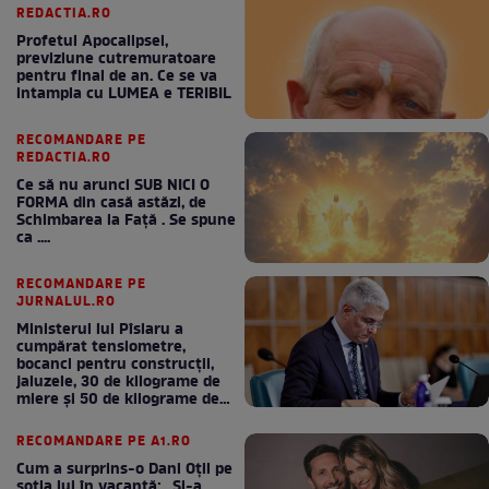
REDACTIA.RO
Profetul Apocalipsei,
previziune cutremuratoare
pentru final de an. Ce se va
intampla cu LUMEA e TERIBIL
RECOMANDARE PE
REDACTIA.RO
Ce să nu arunci SUB NICI O
FORMA din casă astăzi, de
Schimbarea la Față . Se spune
ca ....
RECOMANDARE PE
JURNALUL.RO
Ministerul lui Pîslaru a
cumpărat tensiometre,
bocanci pentru construcții,
jaluzele, 30 de kilograme de
miere și 50 de kilograme de
cafea
RECOMANDARE PE A1.RO
Cum a surprins-o Dani Oțil pe
soția lui în vacanță: „Și-a