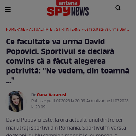
HOMEPAGE
»
ACTUALITATE
»
STIRI INTERNE
» Ce facultate va urma David Popovici. Sportivul se declară convins că a făcut alegerea potrivită: "Ne vedem, din toamnă ..."
Ce facultate va urma David
Popovici. Sportivul se declară
convins că a făcut alegerea
potrivită: "Ne vedem, din toamnă
..."
Oana Vacarusi
De
.
Publicat pe 11.07.2023 la 20:09 Actualizat pe 11.07.2023
la 20:09
David Popovici este, la ora actuală, unul dintre cei
mai titrați sportivi din România. Sportivul în vârstă