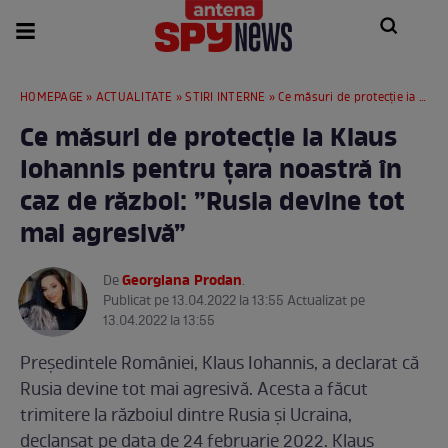
HOMEPAGE
»
ACTUALITATE
»
STIRI INTERNE
» Ce măsuri de protecție ia Klaus Iohannis pentru țara noastră în caz de război: ”Rusia devine tot mai agresivă”
Ce măsuri de protecție ia Klaus
Iohannis pentru țara noastră în
caz de război: ”Rusia devine tot
mai agresivă”
Georgiana Prodan
De
.
Publicat pe 13.04.2022 la 13:55 Actualizat pe
13.04.2022 la 13:55
Președintele României, Klaus Iohannis, a declarat că
Rusia devine tot mai agresivă. Acesta a făcut
trimitere la războiul dintre Rusia și Ucraina,
declanșat pe data de 24 februarie 2022. Klaus