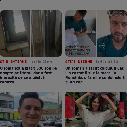
STIRI INTERNE
• ieri la 23:14
STIRI INTERNE
• ieri la 22:32
O româncă a plătit 500 ron pe
Un român a făcut calculul! Cât
noapte pe litoral, dar a fost
l-a costat 5 zile la mare, în
îngrozită de ce a găsit în
România, o familie cu doi adulți
cameră
și un copil