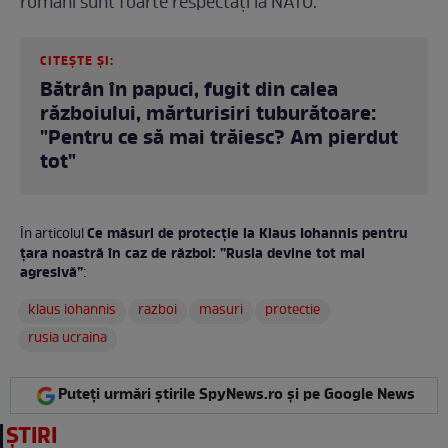
români sunt foarte respectați la NATO.
CITEȘTE ȘI:
Bătrân în papuci, fugit din calea
războiului, mărturisiri tuburătoare:
"Pentru ce să mai trăiesc? Am pierdut
tot"
Ce măsuri de protecție ia Klaus Iohannis pentru
În articolul
țara noastră în caz de război: ”Rusia devine tot mai
agresivă”
:
klaus iohannis
razboi
masuri
protectie
rusia ucraina
Puteți urmări știrile SpyNews.ro și pe Google News
ȘTIRI