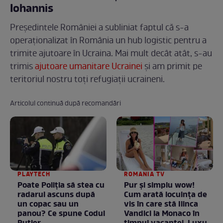
Iohannis
Președintele României a subliniat faptul că s-a
operaționalizat în România un hub logistic pentru a
trimite ajutoare în Ucraina. Mai mult decât atât, s-au
trimis
ajutoare umanitare Ucrainei
și am primit pe
teritoriul nostru toți refugiații ucraineni.
Articolul continuă după recomandări
PLAYTECH
ROMANIA TV
Poate Poliția să stea cu
Pur și simplu wow!
radarul ascuns după
Cum arată locuința de
un copac sau un
vis în care stă Ilinca
panou? Ce spune Codul
Vandici la Monaco în