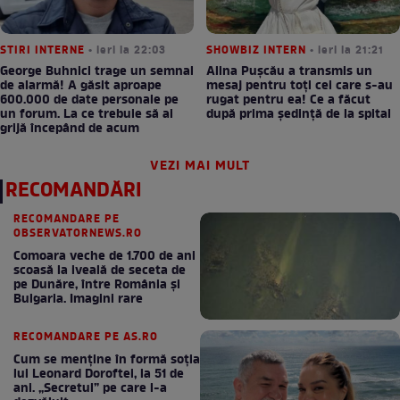
STIRI INTERNE
• ieri la 22:03
SHOWBIZ INTERN
• ieri la 21:21
George Buhnici trage un semnal
Alina Pușcău a transmis un
de alarmă! A găsit aproape
mesaj pentru toți cei care s-au
600.000 de date personale pe
rugat pentru ea! Ce a făcut
un forum. La ce trebuie să ai
după prima ședință de la spital
grijă începând de acum
VEZI MAI MULT
RECOMANDĂRI
RECOMANDARE PE
OBSERVATORNEWS.RO
Comoara veche de 1.700 de ani
scoasă la iveală de seceta de
pe Dunăre, între România şi
Bulgaria. Imagini rare
RECOMANDARE PE AS.RO
Cum se menţine în formă soţia
lui Leonard Doroftei, la 51 de
ani. „Secretul” pe care l-a