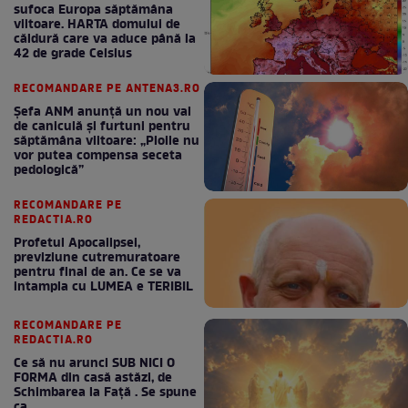
sufoca Europa săptămâna
viitoare. HARTA domului de
căldură care va aduce până la
42 de grade Celsius
RECOMANDARE PE ANTENA3.RO
Șefa ANM anunță un nou val
de caniculă și furtuni pentru
săptămâna viitoare: „Ploile nu
vor putea compensa seceta
pedologică”
RECOMANDARE PE
REDACTIA.RO
Profetul Apocalipsei,
previziune cutremuratoare
pentru final de an. Ce se va
intampla cu LUMEA e TERIBIL
RECOMANDARE PE
REDACTIA.RO
Ce să nu arunci SUB NICI O
FORMA din casă astăzi, de
Schimbarea la Față . Se spune
ca ....