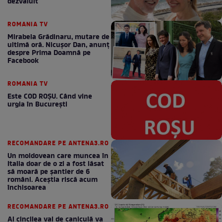
dezvăluit
ROMANIA TV
Mirabela Grădinaru, mutare de
ultimă oră. Nicuşor Dan, anunţ
despre Prima Doamnă pe
Facebook
ROMANIA TV
Este COD ROŞU. Când vine
urgia în Bucureşti
RECOMANDARE PE ANTENA3.RO
Un moldovean care muncea în
Italia doar de o zi a fost lăsat
să moară pe şantier de 6
români. Aceștia riscă acum
închisoarea
RECOMANDARE PE ANTENA3.RO
Al cincilea val de caniculă va