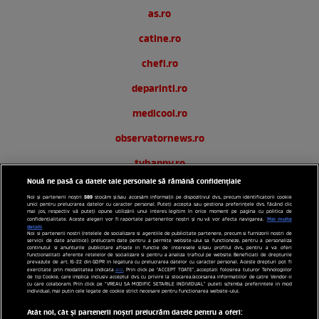
as.ro
catine.ro
chefi.ro
deparinti.ro
medicool.ro
observatornews.ro
tvhappy.ro
Nouă ne pasă ca datele tale personale să rămână confidențiale
useit.ro
589
Noi și partenerii noștri
stocăm și/sau accesăm informații pe dispozitivul dvs., precum identificatorii cookie
unici pentru prelucrarea datelor cu caracter personal. Puteți accepta sau gestiona preferințele dvs. făcând clic
zutv.ro
mai jos, respectiv vă puteți opune utilizării unui interes legitim în orice moment pe pagina cu politica de
Mai multe
confidențialitate. Aceste alegeri vor fi raportate partenerilor noștri și nu vă vor afecta navigarea.
detalii
Noi si partenerii nostri (retelele de socializare si agentiile de publicitate partenere, precum si furnizorii nostri de
Trends AntenaPLAY
servicii de date analitice) prelucram date pentru a permite website-ului sa functioneze, pentru a personaliza
continutul si anunturile publicitare afisate in functie de interesele si/sau profilul dvs., pentru a va oferi
functionalitati aferente retelelor de socializare si pentru a analiza traficul pe website. Beneficiati de drepturile
AntenaPLAY
prevazute de art. 15-22 din GDPR in legatura cu prelucrarea datelor cu caracter personal. Aceste drepturi pot fi
exercitate prin modalitatea indicata
aici
. Prin click pe “ACCEPT TOATE”, acceptati folosirea tuturor Tehnologiilor
de tip Cookie, care implica inclusiv acceptul dvs. cu privire la stocarea/accesarea informatiilor de catre Vendor-ii
cu care colaboram. Prin click pe “VREAU SA MODIFIC SETARILE INDIVIDUAL” puteti schimba preferintele in mod
individual, mai putin cele legate de cookie strict necesare pentru functionarea website-ului.
Acest site este creat si administrat de Digital Antena Group.
Toate drepturile rezervate.
Atât noi, cât și partenerii noștri prelucrăm datele pentru a oferi: