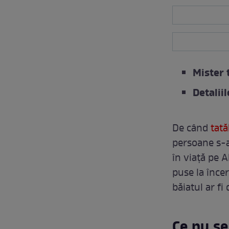
Mister 
Detalii
De când
tată
persoane s-au
în viață pe A
puse la încer
băiatul ar fi
Ce nu se