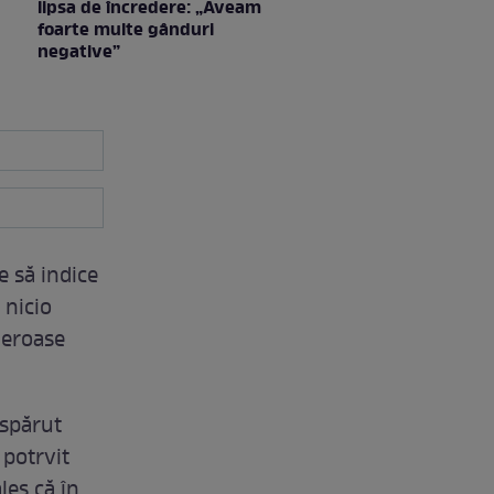
lipsa de încredere: „Aveam
foarte multe gânduri
negative”
e să indice
 nicio
meroase
ispărut
 potrvit
les că în