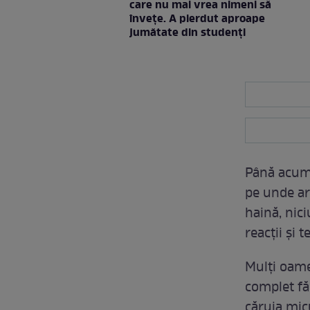
care nu mai vrea nimeni să
înveţe. A pierdut aproape
jumătate din studenţi
Până acum,
pe unde ar 
haină, nic
reacții și 
Mulți oamen
complet făr
căruia micu