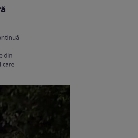
ră
continuă
e din
i care