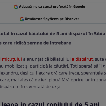
Adaugă-ne ca sursă preferată în Google
Urmărește SpyNews pe Discover
total în cazul băiatului de 5 ani dispărut în Sibiu
le care ridică semne de întrebare
l micuțului
a anunțat că băiatul lui
a dispărut
, sute
 mobilizat și participă la căutări. Toți spersă să îl 
lexandru, deși cu fiecare oră care trece, speranțele 
care, mai ales că de ieri plouă fără oprire iar în zona
 dispărut e frecventată de urși.
 leagă în cazul copilului de 5 ani