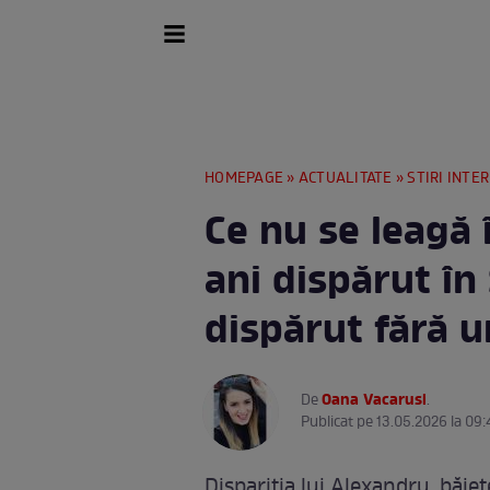
HOMEPAGE
»
ACTUALITATE
»
STIRI INTE
Ce nu se leagă 
ani dispărut în
dispărut fără 
Oana Vacarusi
De
.
Publicat pe 13.05.2026 la 09:
Dispariția lui Alexandru, băieț