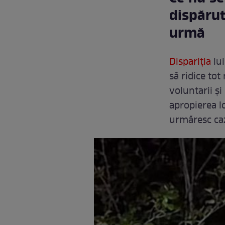
dispărut
urmă
Dispariția
lui
să ridice tot
voluntarii și
apropierea l
urmăresc caz