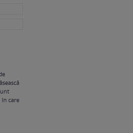
 de
găsească
sunt
 în care