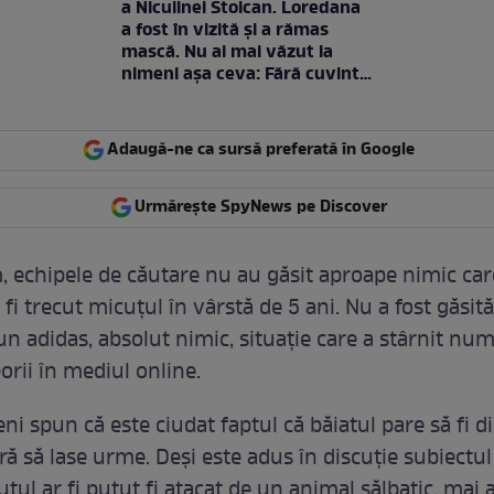
a Niculinei Stoican. Loredana
a fost în vizită și a rămas
mască. Nu ai mai văzut la
nimeni așa ceva: Fără cuvinte
/ VIDEO
Adaugă-ne ca sursă preferată în Google
Urmărește SpyNews pe Discover
 echipele de căutare nu au găsit aproape nimic car
fi trecut micuțul în vârstă de 5 ani. Nu a fost găsită
iun adidas, absolut nimic, situație care a stârnit nu
teorii în mediul online.
i spun că este ciudat faptul că băiatul pare să fi d
ă să lase urme. Deși este adus în discuție subiectul
țul ar fi putut fi atacat de un animal sălbatic, mai a