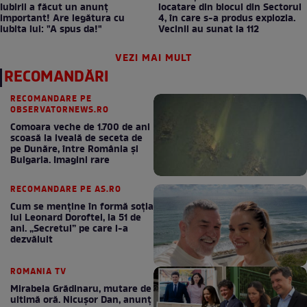
Iubirii a făcut un anunț
locatare din blocul din Sectorul
important! Are legătura cu
4, în care s-a produs explozia.
iubita lui: "A spus da!"
Vecinii au sunat la 112
VEZI MAI MULT
RECOMANDĂRI
RECOMANDARE PE
OBSERVATORNEWS.RO
Comoara veche de 1.700 de ani
scoasă la iveală de seceta de
pe Dunăre, între România şi
Bulgaria. Imagini rare
RECOMANDARE PE AS.RO
Cum se menţine în formă soţia
lui Leonard Doroftei, la 51 de
ani. „Secretul” pe care l-a
dezvăluit
ROMANIA TV
Mirabela Grădinaru, mutare de
ultimă oră. Nicuşor Dan, anunţ