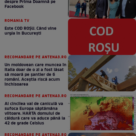
despre Prima Doamnă pe
Facebook
ROMANIA TV
Este COD ROŞU. Când vine
urgia în Bucureşti
RECOMANDARE PE ANTENA3.RO
Un moldovean care muncea în
Italia doar de o zi a fost lăsat
să moară pe şantier de 6
români. Aceștia riscă acum
închisoarea
RECOMANDARE PE ANTENA3.RO
Al cincilea val de caniculă va
sufoca Europa săptămâna
viitoare. HARTA domului de
căldură care va aduce până la
42 de grade Celsius
RECOMANDARE PE ANTENA3.RO