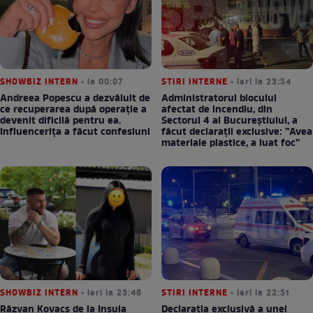
SHOWBIZ INTERN
• la 00:07
STIRI INTERNE
• ieri la 23:54
Andreea Popescu a dezvăluit de
Administratorul blocului
ce recuperarea după operație a
afectat de incendiu, din
devenit dificilă pentru ea.
Sectorul 4 al Bucureștiului, a
Influencerița a făcut confesiuni
făcut declarații exclusive: ”Avea
materiale plastice, a luat foc”
SHOWBIZ INTERN
• ieri la 23:46
STIRI INTERNE
• ieri la 22:51
Răzvan Kovacs de la Insula
Declarația exclusivă a unei