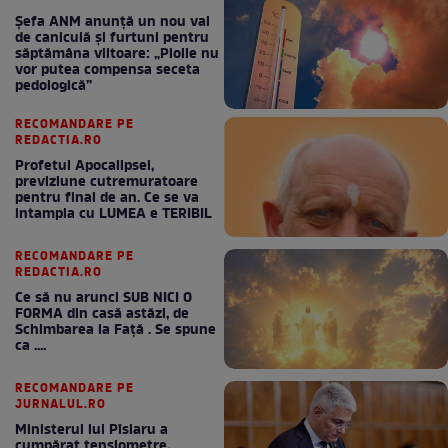
Șefa ANM anunță un nou val
de caniculă și furtuni pentru
săptămâna viitoare: „Ploile nu
vor putea compensa seceta
pedologică”
RECOMANDARE PE
REDACTIA.RO
Profetul Apocalipsei,
previziune cutremuratoare
pentru final de an. Ce se va
intampla cu LUMEA e TERIBIL
RECOMANDARE PE
REDACTIA.RO
Ce să nu arunci SUB NICI O
FORMA din casă astăzi, de
Schimbarea la Față . Se spune
ca ....
RECOMANDARE PE
JURNALUL.RO
Ministerul lui Pîslaru a
cumpărat tensiometre,