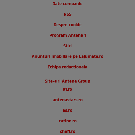
Date companie
RSS
Despre cookie
Program Antena 1
Stiri
Anunturi imobiliare pe Lajumate.ro
Echipa redactionala
Site-uri Antena Group
a1.ro
antenastars.ro
as.ro
catine.ro
chefi.ro