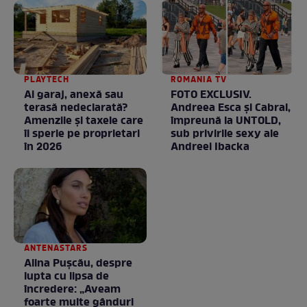
PLAYTECH
ROMANIA TV
Ai garaj, anexă sau
FOTO EXCLUSIV.
terasă nedeclarată?
Andreea Esca şi Cabral,
Amenzile și taxele care
împreună la UNTOLD,
îi sperie pe proprietari
sub privirile sexy ale
în 2026
Andreei Ibacka
ANTENASTARS
Alina Pușcău, despre
lupta cu lipsa de
încredere: „Aveam
foarte multe gânduri