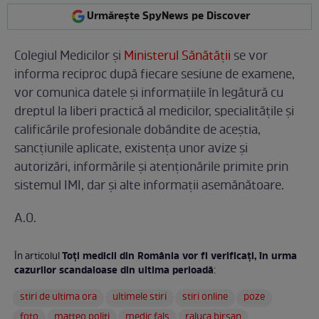
Urmărește SpyNews pe Discover
Colegiul Medicilor şi
Ministerul Sănătăţii
se vor
informa reciproc după fiecare sesiune de examene,
vor comunica datele şi informaţiile în legătură cu
dreptul la liberi practică al medicilor, specialitățile și
calificările profesionale dobândite de aceștia,
sancțiunile aplicate, existența unor avize și
autorizări, informările și atenționările primite prin
sistemul IMI, dar şi alte informaţii asemănătoare.
A.O.
Toţi medicii din România vor fi verificaţi, în urma
În articolul
cazurilor scandaloase din ultima perioadă
:
stiri de ultima ora
ultimele stiri
stiri online
poze
foto
matteo politi
medic fals
raluca birsan