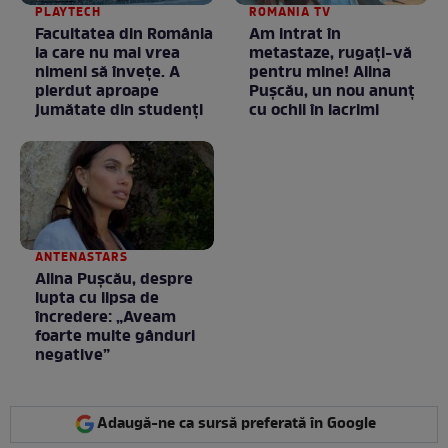
PLAYTECH
ROMANIA TV
Facultatea din România
Am intrat în
la care nu mai vrea
metastaze, rugaţi-vă
nimeni să înveţe. A
pentru mine! Alina
pierdut aproape
Puşcău, un nou anunţ
jumătate din studenţi
cu ochii în lacrimi
ANTENASTARS
Alina Pușcău, despre
lupta cu lipsa de
încredere: „Aveam
foarte multe gânduri
negative”
Adaugă-ne ca sursă preferată în Google