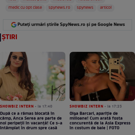
medic cu opt clase
spynews.ro
spynews
articol
Puteți urmări știrile SpyNews.ro și pe Google News
ȘTIRI
SHOWBIZ INTERN
• la 17:40
SHOWBIZ INTERN
• la 17:25
După ce a rămas blocată în
Olga Barcari, apariție de
câmp, Anca Serea are parte de
milioane! Cum arată fosta
noi peripeții în vacanță! Ce s-a
concurentă de la Asia Express
întâmplat în drum spre casă
în costum de baie | FOTO