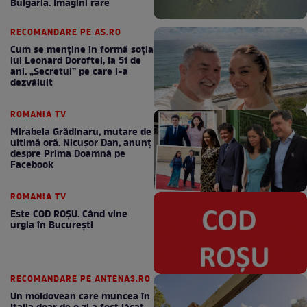
Bulgaria. Imagini rare
RECOMANDARE PE AS.RO
Cum se menţine în formă soţia
lui Leonard Doroftei, la 51 de
ani. „Secretul” pe care l-a
dezvăluit
ROMANIA TV
Mirabela Grădinaru, mutare de
ultimă oră. Nicuşor Dan, anunţ
despre Prima Doamnă pe
Facebook
ROMANIA TV
Este COD ROŞU. Când vine
urgia în Bucureşti
RECOMANDARE PE ANTENA3.RO
Un moldovean care muncea în