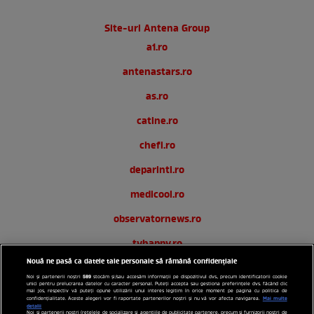
Site-uri Antena Group
a1.ro
antenastars.ro
as.ro
catine.ro
chefi.ro
deparinti.ro
medicool.ro
observatornews.ro
tvhappy.ro
Nouă ne pasă ca datele tale personale să rămână confidențiale
useit.ro
589
Noi și partenerii noștri
stocăm și/sau accesăm informații pe dispozitivul dvs., precum identificatorii cookie
unici pentru prelucrarea datelor cu caracter personal. Puteți accepta sau gestiona preferințele dvs. făcând clic
zutv.ro
mai jos, respectiv vă puteți opune utilizării unui interes legitim în orice moment pe pagina cu politica de
Mai multe
confidențialitate. Aceste alegeri vor fi raportate partenerilor noștri și nu vă vor afecta navigarea.
detalii
Noi si partenerii nostri (retelele de socializare si agentiile de publicitate partenere, precum si furnizorii nostri de