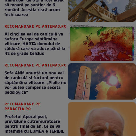
Italia doar de o zi a fost lăsat
să moară pe şantier de 6
români. Aceștia riscă acum
închisoarea
RECOMANDARE PE ANTENA3.RO
Al cincilea val de caniculă va
sufoca Europa săptămâna
viitoare. HARTA domului de
căldură care va aduce până la
42 de grade Celsius
RECOMANDARE PE ANTENA3.RO
Șefa ANM anunță un nou val
de caniculă și furtuni pentru
săptămâna viitoare: „Ploile nu
vor putea compensa seceta
pedologică”
RECOMANDARE PE
REDACTIA.RO
Profetul Apocalipsei,
previziune cutremuratoare
pentru final de an. Ce se va
intampla cu LUMEA e TERIBIL