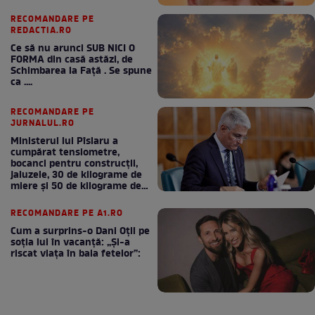
RECOMANDARE PE
REDACTIA.RO
Ce să nu arunci SUB NICI O
FORMA din casă astăzi, de
Schimbarea la Față . Se spune
ca ....
RECOMANDARE PE
JURNALUL.RO
Ministerul lui Pîslaru a
cumpărat tensiometre,
bocanci pentru construcții,
jaluzele, 30 de kilograme de
miere și 50 de kilograme de
cafea
RECOMANDARE PE A1.RO
Cum a surprins-o Dani Oțil pe
soția lui în vacanță: „Și-a
riscat viața în baia fetelor”: