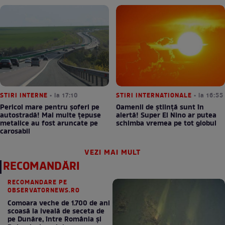
STIRI INTERNE
• la 17:10
STIRI INTERNATIONALE
• la 16:55
Pericol mare pentru șoferi pe
Oamenii de știință sunt în
autostradă! Mai multe țepuse
alertă! Super El Nino ar putea
metalice au fost aruncate pe
schimba vremea pe tot globul
carosabil
VEZI MAI MULT
RECOMANDĂRI
RECOMANDARE PE
OBSERVATORNEWS.RO
Comoara veche de 1.700 de ani
scoasă la iveală de seceta de
pe Dunăre, între România şi