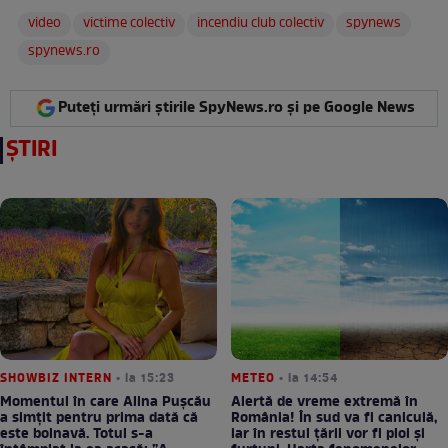
video
victime colectiv
incendiu club colectiv
spynews
spynews.ro
Puteți urmări știrile SpyNews.ro și pe Google News
ȘTIRI
SHOWBIZ INTERN
• la 15:23
METEO
• la 14:54
Momentul în care Alina Pușcău
Alertă de vreme extremă în
a simțit pentru prima dată că
România! În sud va fi caniculă,
este bolnavă. Totul s-a
iar în restul țării vor fi ploi și