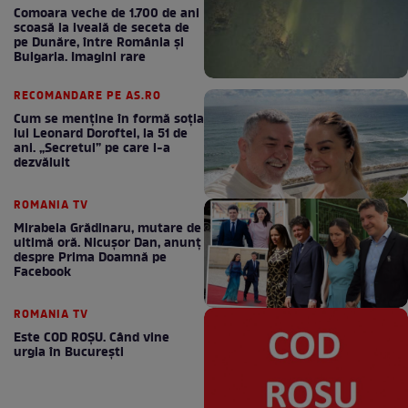
Comoara veche de 1.700 de ani
scoasă la iveală de seceta de
pe Dunăre, între România şi
Bulgaria. Imagini rare
RECOMANDARE PE AS.RO
Cum se menţine în formă soţia
lui Leonard Doroftei, la 51 de
ani. „Secretul” pe care l-a
dezvăluit
ROMANIA TV
Mirabela Grădinaru, mutare de
ultimă oră. Nicuşor Dan, anunţ
despre Prima Doamnă pe
Facebook
ROMANIA TV
Este COD ROŞU. Când vine
urgia în Bucureşti