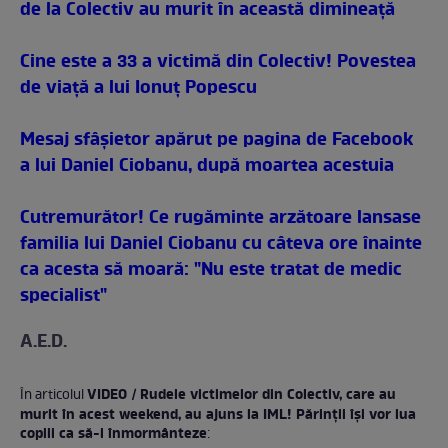
de la Colectiv au murit în această dimineaţă
Cine este a 33 a victimă din Colectiv! Povestea
de viaţă a lui Ionuţ Popescu
Mesaj sfâşietor apărut pe pagina de Facebook
a lui Daniel Ciobanu, după moartea acestuia
Cutremurător! Ce rugăminte arzătoare lansase
familia lui Daniel Ciobanu cu câteva ore înainte
ca acesta să moară: "Nu este tratat de medic
specialist"
A.E.D.
VIDEO / Rudele victimelor din Colectiv, care au
În articolul
murit în acest weekend, au ajuns la IML! Părinţii îşi vor lua
copiii ca să-i înmormânteze
: