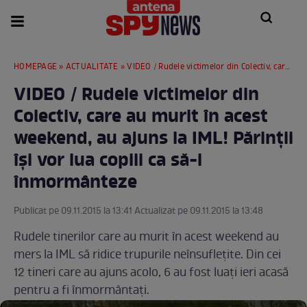
HOMEPAGE
»
ACTUALITATE
» VIDEO / Rudele victimelor din Colectiv, care au murit în acest weekend, au ajuns la IML! Părinţii îşi vor lua copiii ca să-i înmormânteze
VIDEO / Rudele victimelor din
Colectiv, care au murit în acest
weekend, au ajuns la IML! Părinţii
îşi vor lua copiii ca să-i
înmormânteze
Publicat pe 09.11.2015 la 13:41 Actualizat pe 09.11.2015 la 13:48
Rudele tinerilor care au murit în acest weekend au
mers la IML să ridice trupurile neînsufleţite. Din cei
12 tineri care au ajuns acolo, 6 au fost luaţi ieri acasă
pentru a fi înmormântaţi.