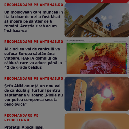
RECOMANDARE PE ANTENA3.RO
Un moldovean care muncea în
Italia doar de o zi a fost lăsat
să moară pe şantier de 6
români. Aceștia riscă acum
închisoarea
RECOMANDARE PE ANTENA3.RO
Al cincilea val de caniculă va
sufoca Europa săptămâna
viitoare. HARTA domului de
căldură care va aduce până la
42 de grade Celsius
RECOMANDARE PE ANTENA3.RO
Șefa ANM anunță un nou val
de caniculă și furtuni pentru
săptămâna viitoare: „Ploile nu
vor putea compensa seceta
pedologică”
RECOMANDARE PE
REDACTIA.RO
Profetul Apocalipsei,