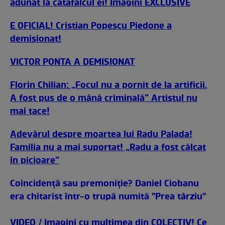
adunat la catafalcul ei! Imagini EXCLUSIVE
E OFICIAL! Cristian Popescu Piedone a
demisionat!
VICTOR PONTA A DEMISIONAT
Florin Chilian: „Focul nu a pornit de la artificii.
A fost pus de o mână criminală” Artistul nu
mai tace!
Adevărul despre moartea lui Radu Palada!
Familia nu a mai suportat! „Radu a fost călcat
în picioare”
Coincidenţă sau premoniţie? Daniel Ciobanu
era chitarist într-o trupă numită "Prea târziu"
VIDEO / Imagini cu mulţimea din COLECTIV! Ce