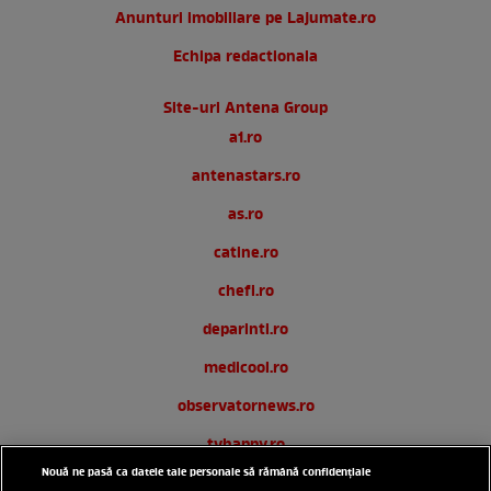
Anunturi imobiliare pe Lajumate.ro
Echipa redactionala
Site-uri Antena Group
a1.ro
antenastars.ro
as.ro
catine.ro
chefi.ro
deparinti.ro
medicool.ro
observatornews.ro
tvhappy.ro
Nouă ne pasă ca datele tale personale să rămână confidențiale
useit.ro