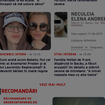
întâmplat la ea acasă: ”A
furtuni. Harta fenomenelor
început să mă usture sânul”
severe
SHOWBIZ INTERN
• la 14:10
STIRI INTERNE
• la 13:30
Cum arată acum Bebeto, fiul cel
Familia fetiței de 11 ani,
mic al Anamariei Prodan și al
dispărută în Bacău, a făcut
lui Laurențiu Reghecampf! A
acuzații! Un detaliu a stârnit
devenit bărbat în toată regula
semne de întrebare: ”A intrat
nepoata mea cu alte haine”
VEZI MAI MULT
RECOMANDĂRI
RECOMANDARE PE
OBSERVATORNEWS.RO