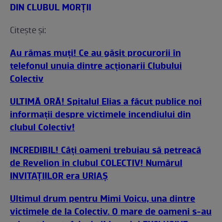
DIN CLUBUL MORŢII
Citeşte şi:
Au rămas muţi! Ce au găsit procurorii în
telefonul unuia dintre acţionarii Clubului
Colectiv
ULTIMĂ ORĂ! Spitalul Elias a făcut publice noi
informaţii despre victimele incendiului din
clubul Colectiv!
INCREDIBIL! Câți oameni trebuiau să petreacă
de Revelion în clubul COLECTIV! Numărul
INVITAȚIILOR era URIAȘ
Ultimul drum pentru Mimi Voicu, una dintre
victimele de la Colectiv. O mare de oameni s-au