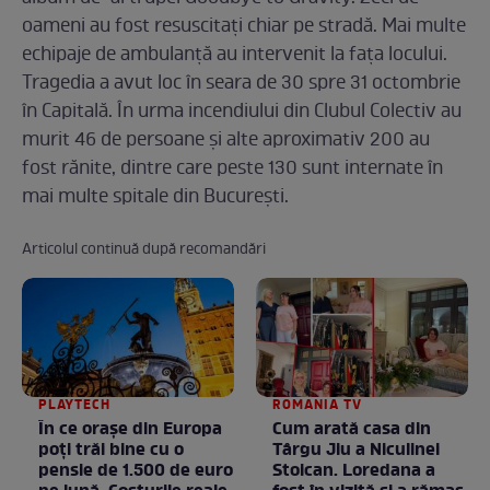
oameni au fost resuscitaţi chiar pe stradă. Mai multe
echipaje de ambulanţă au intervenit la faţa locului.
Tragedia a avut loc în seara de 30 spre 31 octombrie
în Capitală. În urma incendiului din Clubul Colectiv au
murit 46 de persoane şi alte aproximativ 200 au
fost rănite, dintre care peste 130 sunt internate în
mai multe spitale din Bucureşti.
Articolul continuă după recomandări
PLAYTECH
ROMANIA TV
În ce orașe din Europa
Cum arată casa din
poți trăi bine cu o
Târgu Jiu a Niculinei
pensie de 1.500 de euro
Stoican. Loredana a