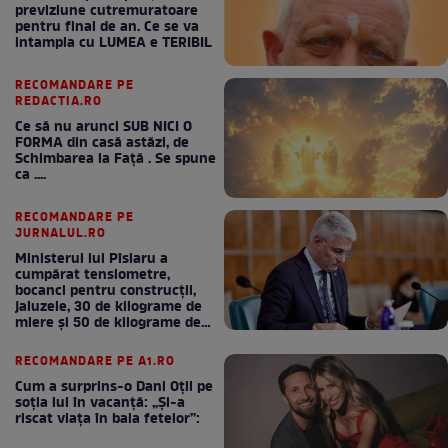
previziune cutremuratoare
pentru final de an. Ce se va
intampla cu LUMEA e TERIBIL
RECOMANDARE PE
REDACTIA.RO
Ce să nu arunci SUB NICI O
FORMA din casă astăzi, de
Schimbarea la Față . Se spune
ca ....
RECOMANDARE PE
JURNALUL.RO
Ministerul lui Pîslaru a
cumpărat tensiometre,
bocanci pentru construcții,
jaluzele, 30 de kilograme de
miere și 50 de kilograme de
cafea
RECOMANDARE PE A1.RO
Cum a surprins-o Dani Oțil pe
soția lui în vacanță: „Și-a
riscat viața în baia fetelor”: