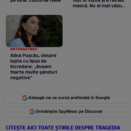
pe lună. Costurile reale
fost în vizită și a rămas
mască. Nu ai mai văzut
la nimeni așa ceva:
Fără cuvinte / VIDEO
ANTENASTARS
Alina Pușcău, despre
lupta cu lipsa de
încredere: „Aveam
foarte multe gânduri
negative”
Adaugă-ne ca sursă preferată în Google
Urmărește SpyNews pe Discover
CITEŞTE AICI TOATE ŞTIRILE DESPRE TRAGEDIA