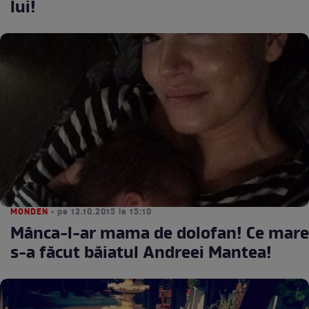
lui!
MONDEN
• pe 12.10.2015 la 15:10
Mânca-l-ar mama de dolofan! Ce mare
s-a făcut băiatul Andreei Mantea!