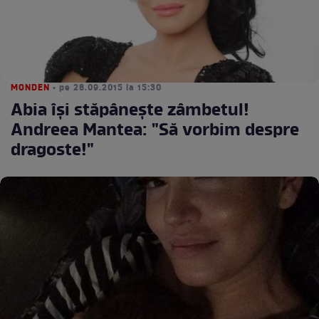
MONDEN
• pe 28.09.2015 la 15:30
Abia îşi stăpâneşte zâmbetul!
Andreea Mantea: "Să vorbim despre
dragoste!"