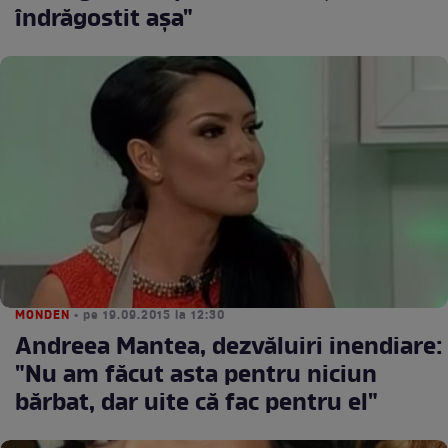
îndrăgostit aşa"
MONDEN
• pe 19.09.2015 la 12:30
Andreea Mantea, dezvăluiri inendiare:
"Nu am făcut asta pentru niciun
bărbat, dar uite că fac pentru el"