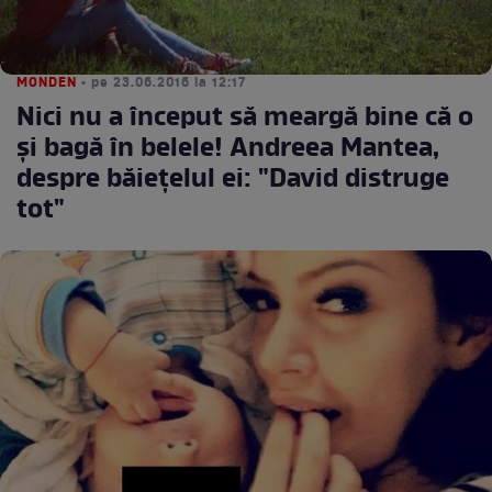
MONDEN
• pe 23.06.2016 la 12:17
Nici nu a început să meargă bine că o
şi bagă în belele! Andreea Mantea,
despre băieţelul ei: "David distruge
tot"