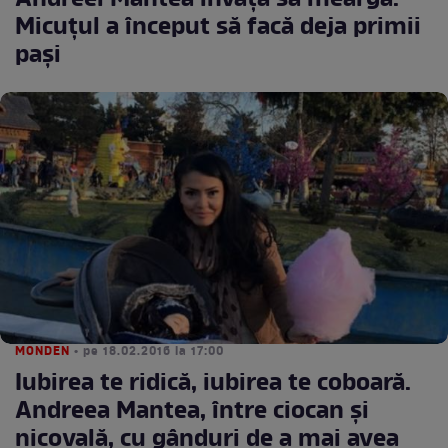
Andreei Mantea învaţă să meargă.
Micuţul a început să facă deja primii
paşi
MONDEN
• pe 18.02.2016 la 17:00
Iubirea te ridică, iubirea te coboară.
Andreea Mantea, între ciocan şi
nicovală, cu gânduri de a mai avea