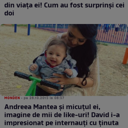
din viaţa ei! Cum au fost surprinşi cei
doi
MONDEN
• pe 26.10.2015 la 08:57
Andreea Mantea şi micuţul ei,
imagine de mii de like-uri! David i-a
impresionat pe internauţi cu ţinuta