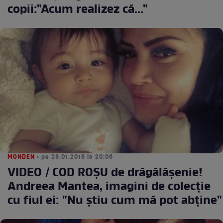
copii:"Acum realizez că..."
MONDEN
• pe 28.01.2016 la 20:06
VIDEO / COD ROŞU de drăgălăşenie!
Andreea Mantea, imagini de colecţie
cu fiul ei: "Nu ştiu cum mă pot abţine"