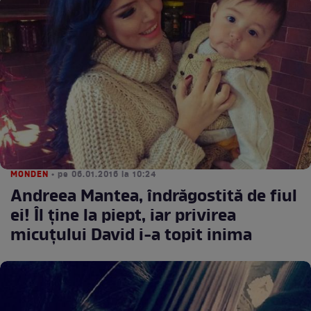
MONDEN
• pe 06.01.2016 la 10:24
Andreea Mantea, îndrăgostită de fiul
ei! Îl ţine la piept, iar privirea
micuţului David i-a topit inima