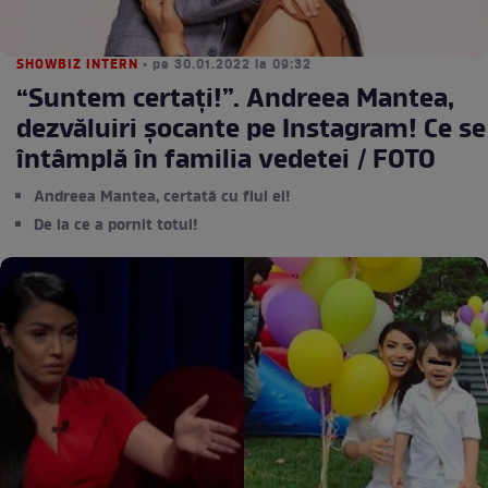
SHOWBIZ INTERN
• pe 30.01.2022 la 09:32
“Suntem certați!”. Andreea Mantea,
dezvăluiri șocante pe Instagram! Ce se
întâmplă în familia vedetei / FOTO
Andreea Mantea, certată cu fiul ei!
De la ce a pornit totul!