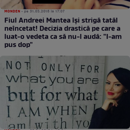
MONDEN
• pe 31.05.2016 la 17:07
Fiul Andreei Mantea îşi strigă tatăl
neîncetat! Decizia drastică pe care a
luat-o vedeta ca să nu-l audă: "I-am
pus dop"