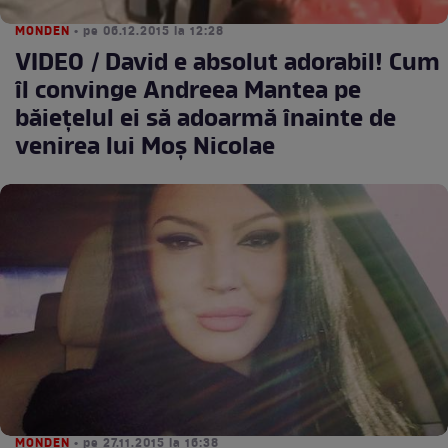
MONDEN
• pe 06.12.2015 la 12:28
VIDEO / David e absolut adorabil! Cum
îl convinge Andreea Mantea pe
băieţelul ei să adoarmă înainte de
venirea lui Moş Nicolae
MONDEN
• pe 27.11.2015 la 16:38