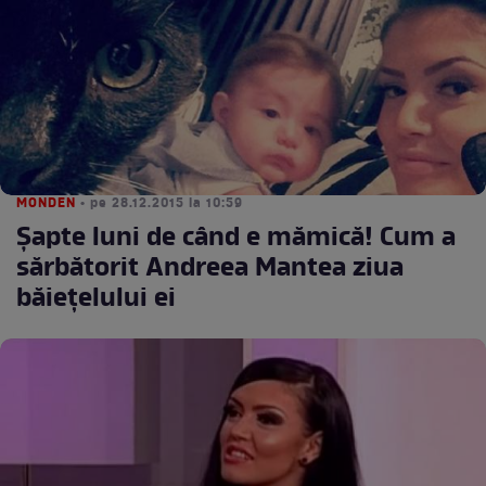
MONDEN
• pe 28.12.2015 la 10:59
Şapte luni de când e mămică! Cum a
sărbătorit Andreea Mantea ziua
băieţelului ei