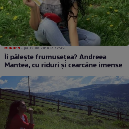
MONDEN
• pe 12.08.2016 la 12:49
Îi păleşte frumuseţea? Andreea
Mantea, cu riduri şi cearcăne imense