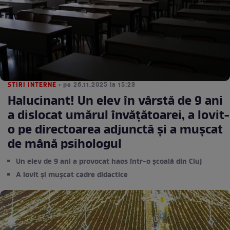
STIRI INTERNE
• pe 26.11.2025 la 15:23
Halucinant! Un elev în vârstă de 9 ani
a dislocat umărul învățătoarei, a lovit-
o pe directoarea adjunctă şi a mușcat
de mână psihologul
Un elev de 9 ani a provocat haos într-o școală din Cluj
A lovit și mușcat cadre didactice