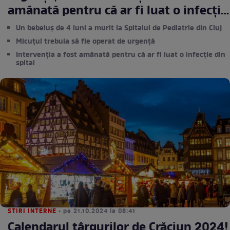
amânată pentru că ar fi luat o infecție
din spital
Un bebeluș de 4 luni a murit la Spitalul de Pediatrie din Cluj
Micuțul trebuia să fie operat de urgență
Intervenția a fost amânată pentru că ar fi luat o infecție din
spital
STIRI INTERNE
• pe 21.10.2024 la 08:41
Calendarul târgurilor de Crăciun 2024!