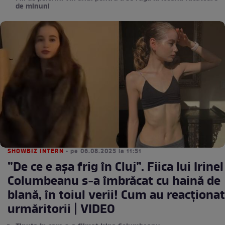
de minuni
SHOWBIZ INTERN
• pe 06.08.2025 la 11:51
”De ce e așa frig în Cluj”. Fiica lui Irinel
Columbeanu s-a îmbrăcat cu haină de
blană, în toiul verii! Cum au reacționat
urmăritorii | VIDEO