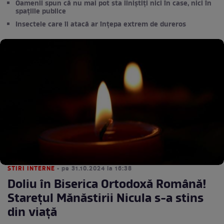
Oamenii spun că nu mai pot sta liniștiți nici în case, nici în
spațiile publice
Insectele care îi atacă ar înțepa extrem de dureros
STIRI INTERNE
• pe 31.10.2024 la 16:38
Doliu în Biserica Ortodoxă Română!
Starețul Mănăstirii Nicula s-a stins
din viață