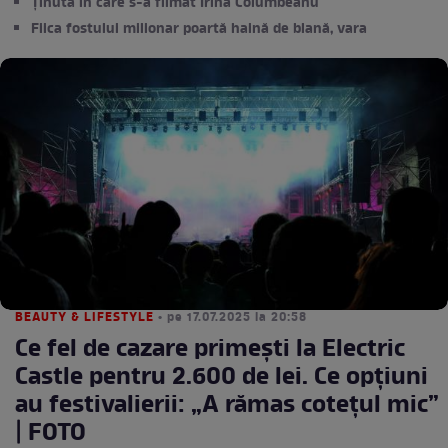
Ținuta în care s-a filmat Irina Columbeanu
Fiica fostului milionar poartă haină de blană, vara
BEAUTY & LIFESTYLE
• pe 17.07.2025 la 20:58
Ce fel de cazare primești la Electric
Castle pentru 2.600 de lei. Ce opțiuni
au festivalierii: „A rămas cotețul mic”
| FOTO