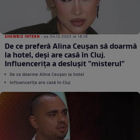
SHOWBIZ INTERN
• pe 04.12.2025 la 18:16
De ce preferă Alina Ceușan să doarmă
la hotel, deși are casă în Cluj.
Influencerița a deslușit "misterul"
De ce doarme Alina Ceușan la hotel
Influencerița are casă în Cluj