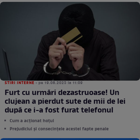
STIRI INTERNE
• pe 19.08.2025 la 11:09
Furt cu urmări dezastruoase! Un
clujean a pierdut sute de mii de lei
după ce i-a fost furat telefonul
Cum a acționat hoțul
Prejudiciul și consecințele acestei fapte penale