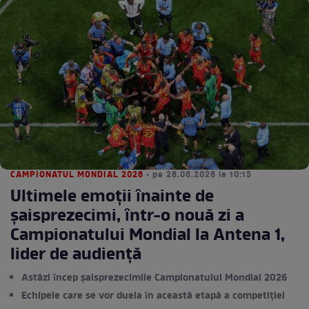
CAMPIONATUL MONDIAL 2026
• pe 28.06.2026 la 10:15
Ultimele emoţii ȋnainte de
șaisprezecimi, ȋntr-o nouă zi a
Campionatului Mondial la Antena 1,
lider de audienţă
Astăzi ȋncep șaisprezecimile Campionatului Mondial 2026
Echipele care se vor duela ȋn această etapă a competiţiei