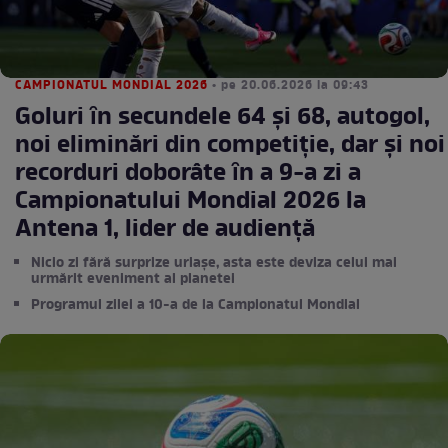
CAMPIONATUL MONDIAL 2026
• pe 20.06.2026 la 09:43
Goluri ȋn secundele 64 și 68, autogol,
noi eliminări din competiţie, dar și noi
recorduri doborâte ȋn a 9-a zi a
Campionatului Mondial 2026 la
Antena 1, lider de audienţă
Nicio zi fără surprize uriașe, asta este deviza celui mai
urmărit eveniment al planetei
Programul zilei a 10-a de la Campionatul Mondial