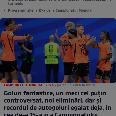
turneului
Programul zilei a 17-a de la Campionatul Mondial
CAMPIONATUL MONDIAL 2026
• pe 26.06.2026 la 09:13
Goluri fantastice, un meci cel puţin
controversat, noi eliminări, dar și
recordul de autogoluri egalat deja, ȋn
cea de-a 15-a zi a Campionatului