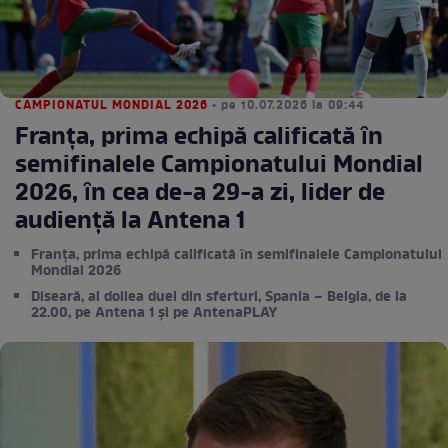
CAMPIONATUL MONDIAL 2026
• pe 10.07.2026 la 09:44
Franţa, prima echipă calificată ȋn
semifinalele Campionatului Mondial
2026, ȋn cea de-a 29-a zi, lider de
audienţă la Antena 1
Franţa, prima echipă calificată ȋn semifinalele Campionatului
Mondial 2026
Diseară, al doilea duel din sferturi, Spania – Belgia, de la
22.00, pe Antena 1 și pe AntenaPLAY