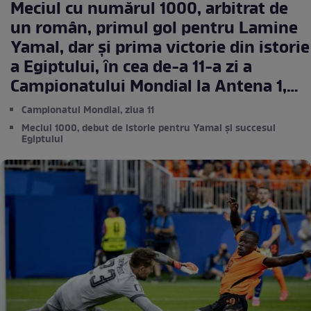
Meciul cu numărul 1000, arbitrat de
un român, primul gol pentru Lamine
Yamal, dar și prima victorie din istorie
a Egiptului, ȋn cea de-a 11-a zi a
Campionatului Mondial la Antena 1,
lider detașat de audienţă
Campionatul Mondial, ziua 11
Meciul 1000, debut de istorie pentru Yamal și succesul
Egiptului