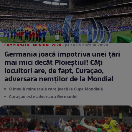
CAMPIONATUL MONDIAL 2026
• pe 14.06.2026 la 20:20
Germania joacă împotriva unei țări
mai mici decât Ploieștiul! Câți
locuitori are, de fapt, Curaçao,
adversara nemților de la Mondial
O insulă minusculă care joacă la Cupa Mondială
Curaçao este adversara Germaniei