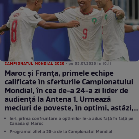
CAMPIONATUL MONDIAL 2026
• pe 05.07.2026 la 10:11
Maroc și Franţa, primele echipe
calificate ȋn sferturile Campionatului
Mondial, ȋn cea de-a 24-a zi lider de
audienţă la Antena 1. Urmează
meciuri de poveste, ȋn optimi, astăzi,
ȋn direct pe Antena 1 și AntenaPLAY
Ieri, prima confruntare a optimilor le-a adus faţă ȋn faţă pe
Canada și Maroc
Programul zilei a 25-a de la Campionatul Mondial