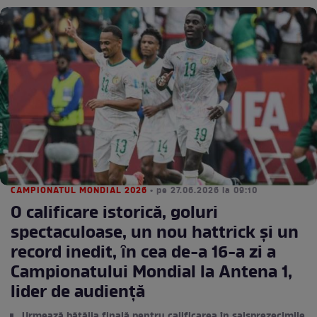
CAMPIONATUL MONDIAL 2026
• pe 27.06.2026 la 09:10
O calificare istorică, goluri
spectaculoase, un nou hattrick și un
record inedit, ȋn cea de-a 16-a zi a
Campionatului Mondial la Antena 1,
lider de audienţă
Urmează bătălia finală pentru calificarea în şaisprezecimile