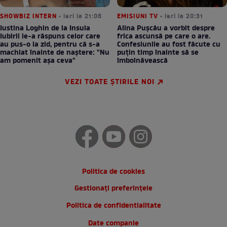
SHOWBIZ INTERN
• ieri la 21:06
EMISIUNI TV
• ieri la 20:31
Iustina Loghin de la Insula
Alina Pușcău a vorbit despre
Iubirii le-a răspuns celor care
frica ascunsă pe care o are.
au pus-o la zid, pentru că s-a
Confesiunile au fost făcute cu
machiat înainte de naștere: "Nu
puțin timp înainte să se
am pomenit așa ceva"
îmbolnăvească
VEZI TOATE ȘTIRILE NOI
Politica de cookies
Gestionați preferințele
Politica de confidentialitate
Date companie