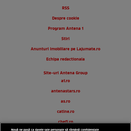
RSS
Despre cookie
Program Antena 1
Stiri
Anunturi imobiliare pe Lajumate.ro
Echipa redactionala
Site-uri Antena Group
a1.ro
antenastars.ro
as.ro
catine.ro
chefi.ro
Nouă ne pasă ca datele tale personale să rămână confidențiale