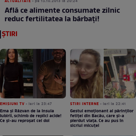
ACTUALITATE
• pe 15.10.2013 la 20:24
Află ce alimente consumate zilnic
reduc fertilitatea la bărbaţi!
ȘTIRI
EMISIUNI TV
• ieri la 23:47
STIRI INTERNE
• ieri la 22:41
Ema și Răzvan de la Insula
Gestul emoționant al părinților
Iubirii, schimb de replici acide!
fetiței din Bacău, care și-a
Ce și-au reproșat cei doi
pierdut viața. Ce au pus în
sicriul micuței