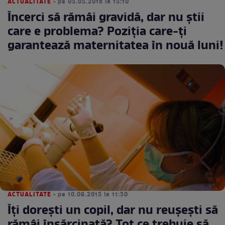
ACTUALITATE
• pe 05.05.2016 la 15:10
Încerci să rămâi gravidă, dar nu ştii
care e problema? Poziţia care-ţi
garantează maternitatea în nouă luni!
ACTUALITATE
• pe 10.09.2015 la 11:50
Îţi doreşti un copil, dar nu reuşeşti să