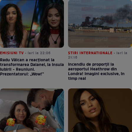
EMISIUNI TV
• ieri la 22:06
STIRI INTERNATIONALE
• ieri la
21:16
Radu Vâlcan a reacționat la
Incendiu de proporții la
transformarea Daianei, la Insula
aeroportul Heathrow din
Iubirii - Reuniuni.
Londra! Imagini exclusive, în
Prezentatorul: „Wow!”
timp real