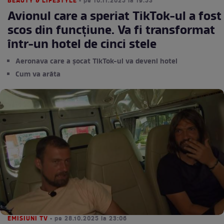
BEAUTY & LIFESTYLE
• pe 10.11.2025 la 19:53
Avionul care a speriat TikTok-ul a fost
scos din funcțiune. Va fi transformat
într-un hotel de cinci stele
Aeronava care a șocat TikTok-ul va deveni hotel
Cum va arăta
EMISIUNI TV
• pe 28.10.2025 la 23:06