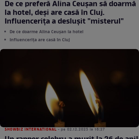
De ce preferă Alina Ceușan să doarmă
la hotel, deși are casă în Cluj.
Influencerița a deslușit "misterul"
De ce doarme Alina Ceușan la hotel
Influencerița are casă în Cluj
SHOWBIZ INTERNATIONAL
• pe 02.12.2025 la 16:27