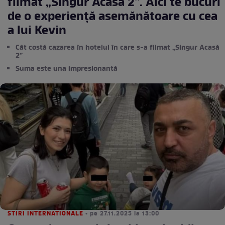
filmat „Singur Acasă 2”. Aici te bucuri
de o experiență asemănătoare cu cea
a lui Kevin
Cât costă cazarea în hotelul în care s-a filmat „Singur Acasă
2”
Suma este una impresionantă
STIRI INTERNATIONALE
• pe 27.11.2025 la 13:00