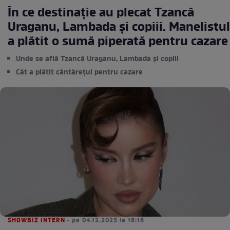
În ce destinație au plecat Tzancă
Uraganu, Lambada și copiii. Manelistul
a plătit o sumă piperată pentru cazare
Unde se află Tzancă Uraganu, Lambada și copiii
Cât a plătit cântărețul pentru cazare
SHOWBIZ INTERN
• pe 04.12.2025 la 18:16