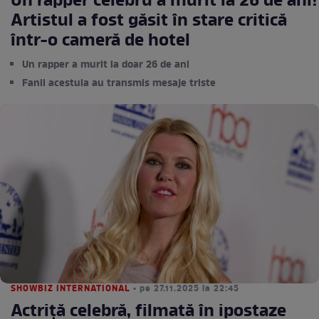
Un rapper celebru a murit la 26 de ani!
Artistul a fost găsit în stare critică
într-o cameră de hotel
Un rapper a murit la doar 26 de ani
Fanii acestuia au transmis mesaje triste
SHOWBIZ INTERNATIONAL
• pe 27.11.2025 la 22:45
Actriță celebră, filmată în ipostaze