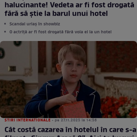
halucinante! Vedeta ar fi fost drogată
fără să știe la barul unui hotel
Scandal uriaș în showbiz
O actriță ar fi fost drogată fără voia ei la un hotel
STIRI INTERNATIONALE
• pe 27.11.2025 la 14:56
Cât costă cazarea în hotelul în care s-a