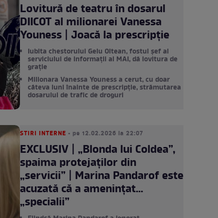
Lovitură de teatru în dosarul
DIICOT al milionarei Vanessa
Youness | Joacă la prescripție
Iubita chestorului Gelu Oltean, fostul șef al
serviciului de informații al MAI, dă lovitura de
grație
Milionara Vanessa Youness a cerut, cu doar
câteva luni înainte de prescripție, strămutarea
dosarului de trafic de droguri
STIRI INTERNE
• pe 12.02.2026 la 22:07
EXCLUSIV | „Blonda lui Coldea”,
spaima protejaților din
„servicii” | Marina Pandarof este
acuzată că a amenințat...
„specialii”