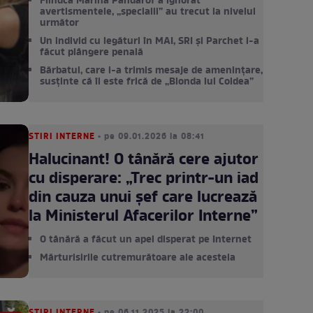
Fiindcă Marina Pandarof a ignorat
avertismentele, „specialii” au trecut la nivelul
următor
Un individ cu legături în MAI, SRI și Parchet i-a
făcut plângere penală
Bărbatul, care i-a trimis mesaje de amenințare,
susținte că îi este frică de „Blonda lui Coldea”
STIRI INTERNE
• pe 09.01.2026 la 08:41
Halucinant! O tânără cere ajutor
cu disperare: „Trec printr-un iad
din cauza unui șef care lucrează
la Ministerul Afacerilor Interne”
O tânără a făcut un apel disperat pe Internet
Mărturisirile cutremurătoare ale acesteia