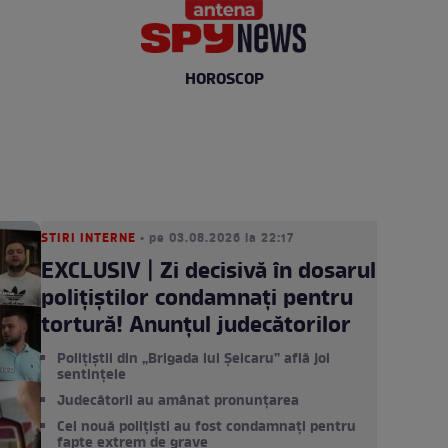
HOROSCOP
STIRI INTERNE
• pe 03.08.2026 la 22:17
EXCLUSIV | Zi decisivă în dosarul
polițiștilor condamnați pentru
tortură! Anunțul judecătorilor
Polițiștii din „Brigada lui Șeicaru” află joi
sentințele
Judecătorii au amânat pronunțarea
Cei nouă polițiști au fost condamnați pentru
fapte extrem de grave