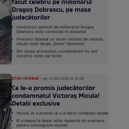
făcut celebru pe milionarul
Dragoș Dobrescu, pe masa
judecătorilor
Contractul semnat de milionarul Dragoș
Dobrescu este contestat în instanță
Procesul vizează un teren extrem de valoros,
situat chiar lângă „Delta” Văcărești
Din cauza procesului, cumpărătorii nu pot
construi nimic pe teren
STIRI INTERNE
• pe 15.03.2026 la 21:58
Ce le-a promis judecătorilor
condamnatul Victoraș Micula!
Detalii exclusive
Micula Jr. a promis că s-a făcut cetățean model
El a depus la dosar nilte rapoarte de evaluare,
pentru reintegrare socială