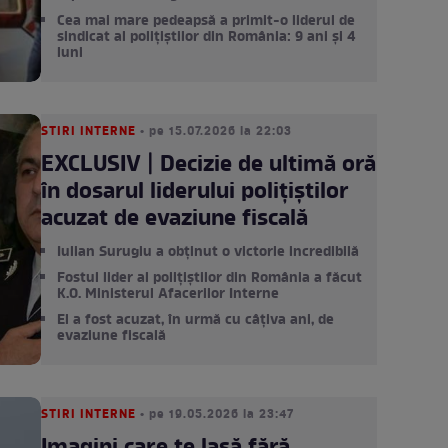
Cea mai mare pedeapsă a primit-o liderul de
sindicat al polițiștilor din România: 9 ani și 4
luni
STIRI INTERNE
• pe 15.07.2026 la 22:03
EXCLUSIV | Decizie de ultimă oră
în dosarul liderului polițiștilor
acuzat de evaziune fiscală
Iulian Surugiu a obținut o victorie incredibilă
Fostul lider al polițiștilor din România a făcut
K.O. Ministerul Afacerilor Interne
El a fost acuzat, în urmă cu câțiva ani, de
evaziune fiscală
STIRI INTERNE
• pe 19.05.2026 la 23:47