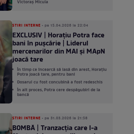
Victoraș Micula
STIRI INTERNE
• pe 15.04.2026 la 22:04
EXCLUSIV | Horațiu Potra face
bani în pușcărie | Liderul
mercenarilor din MAI și MApN
joacă tare
În timp ce încearcă să iasă din arest, Horațiu
Potra joacă tare, pentru bani
Dosarul cu fost concubină a fost redeschis
În alt proces, Potra cere despăgubiri de la
bancă
STIRI INTERNE
• pe 31.03.2026 la 21:58
BOMBĂ | Tranzacția care l-a