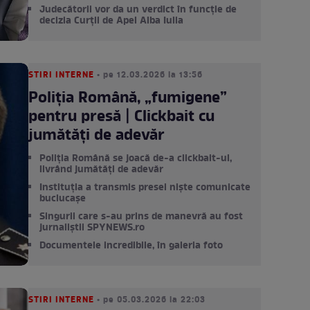
Judecătorii vor da un verdict în funcție de
decizia Curții de Apel Alba Iulia
STIRI INTERNE
• pe 12.03.2026 la 13:56
Poliția Română, „fumigene”
pentru presă | Clickbait cu
jumătăți de adevăr
Poliția Română se joacă de-a clickbait-ul,
livrând jumătăți de adevăr
Instituția a transmis presei niște comunicate
buclucașe
Singurii care s-au prins de manevră au fost
jurnaliștii SPYNEWS.ro
Documentele incredibile, în galeria foto
STIRI INTERNE
• pe 05.03.2026 la 22:03