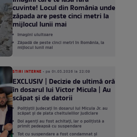
Imagini care te lasă fără
cuvinte! Locul din România unde
zăpada are peste cinci metri la
mijlocul lunii mai
Imagini uluitoare
Zăpadă de peste cinci metri în România, la
mijlocul lunii mai
STIRI INTERNE
• pe 01.05.2026 la 22:09
EXCLUSIV | Decizie de ultimă oră
în dosarul lui Victor Micula | Au
scăpat și de datorii
Polițiștii judecați în dosarul lui Micula Jr. au
scăpat și de plata cheltuielilor judiciare
Doi agenți au fost achitați, iar o polițistă a
primit pedeapsă cu suspendare
Tot cu suspendare a fost condamnat și