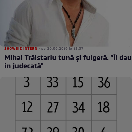
SHOWBIZ INTERN
• pe 26.06.2019 la 13:37
Mihai Trăistariu tună şi fulgeră. "Îi dau
în judecată"