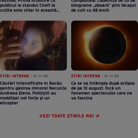
festival. Prima întâlnire cu
Compostela. Cădelnița de 53 de
publicul la standul Chefi la
kilograme „zboară” prin lăcașul
cuțite este chiar în această
de cult cu 68 km/h
seară!
STIRI INTERNE
• la 11:40
STIRI INTERNE
• la 11:08
Căutări intensificate în Bacău
Ce se va întâmpla după eclipsa
pentru găsirea minorei Neculcia
de pe 12 august. Încă un
Andreea Elena. Polițiștii au
fenomen spectaculos care ne
mobilizat noi forțe și un
va fascina
elicopter
VEZI TOATE ȘTIRILE NOI