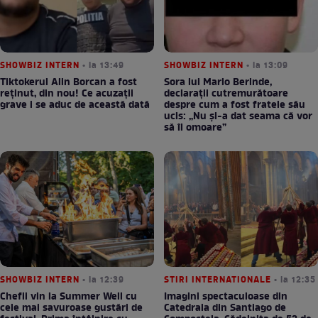
SHOWBIZ INTERN
• la 13:49
SHOWBIZ INTERN
• la 13:09
Tiktokerul Alin Borcan a fost
Sora lui Mario Berinde,
reținut, din nou! Ce acuzații
declarații cutremurătoare
grave i se aduc de această dată
despre cum a fost fratele său
ucis: „Nu și-a dat seama că vor
să îl omoare”
SHOWBIZ INTERN
• la 12:39
STIRI INTERNATIONALE
• la 12:35
Chefii vin la Summer Well cu
Imagini spectaculoase din
cele mai savuroase gustări de
Catedrala din Santiago de