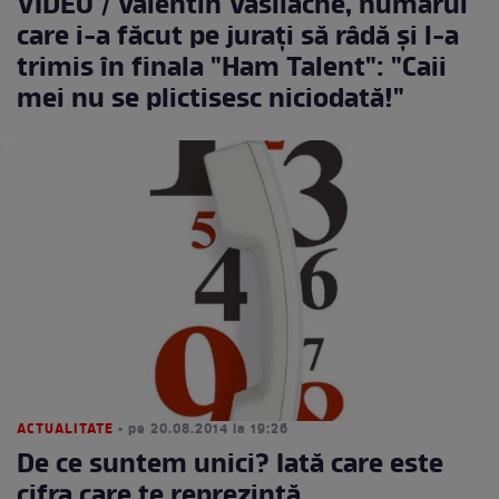
VIDEO / Valentin Vasilache, numărul
care i-a făcut pe juraţi să râdă şi l-a
trimis în finala "Ham Talent": "Caii
mei nu se plictisesc niciodată!"
ACTUALITATE
• pe 20.08.2014 la 19:26
De ce suntem unici? Iată care este
cifra care te reprezintă