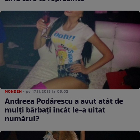
MONDEN
• pe 17.11.2013 la 09:02
Andreea Podărescu a avut atât de
mulţi bărbaţi încât le-a uitat
numărul?