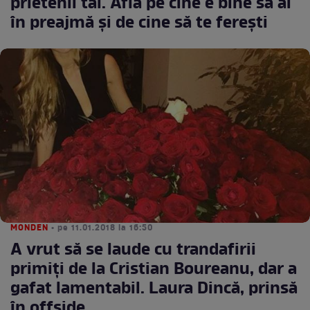
prietenii tăi. Află pe cine e bine să ai
în preajmă şi de cine să te fereşti
MONDEN
• pe 11.01.2018 la 16:50
A vrut să se laude cu trandafirii
primiţi de la Cristian Boureanu, dar a
gafat lamentabil. Laura Dincă, prinsă
în offside