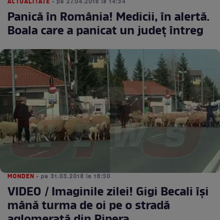
ACTUALITATE
• pe 27.04.2018 la 14:34
Panică în România! Medicii, în alertă.
Boala care a panicat un judeţ întreg
MONDEN
• pe 31.03.2018 la 16:50
VIDEO / Imaginile zilei! Gigi Becali își
mână turma de oi pe o stradă