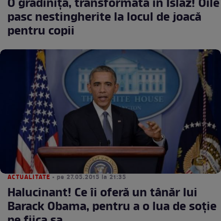
O grădiniţă, transformată în Islaz! Oile
pasc nestingherite la locul de joacă
pentru copii
ACTUALITATE
• pe 27.05.2015 la 21:35
Halucinant! Ce îi oferă un tânăr lui
Barack Obama, pentru a o lua de soţie