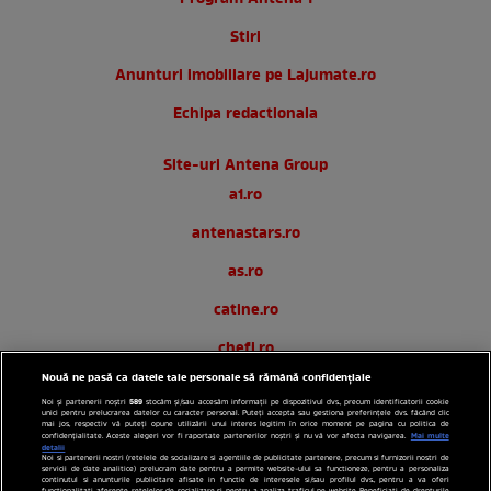
Stiri
Anunturi imobiliare pe Lajumate.ro
Echipa redactionala
Site-uri Antena Group
a1.ro
antenastars.ro
as.ro
catine.ro
chefi.ro
Nouă ne pasă ca datele tale personale să rămână confidențiale
deparinti.ro
589
Noi și partenerii noștri
stocăm și/sau accesăm informații pe dispozitivul dvs., precum identificatorii cookie
unici pentru prelucrarea datelor cu caracter personal. Puteți accepta sau gestiona preferințele dvs. făcând clic
medicool.ro
mai jos, respectiv vă puteți opune utilizării unui interes legitim în orice moment pe pagina cu politica de
Mai multe
confidențialitate. Aceste alegeri vor fi raportate partenerilor noștri și nu vă vor afecta navigarea.
detalii
observatornews.ro
Noi si partenerii nostri (retelele de socializare si agentiile de publicitate partenere, precum si furnizorii nostri de
servicii de date analitice) prelucram date pentru a permite website-ului sa functioneze, pentru a personaliza
continutul si anunturile publicitare afisate in functie de interesele si/sau profilul dvs., pentru a va oferi