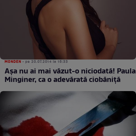
MONDEN
• pe 20.07.2014 la 16:33
Aşa nu ai mai văzut-o niciodată! Paula
Minginer, ca o adevărată ciobăniţă