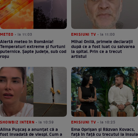
METEO
• la 11:03
EMISIUNI TV
• la 11:00
Alertă meteo în România!
Mihai Onilă, primele declarații
Temperaturi extreme și furtuni
după ce a fost luat cu salvarea
puternice. Șapte județe, sub cod
la spital. Prin ce a trecut
roșu
artistul
SHOWBIZ INTERN
• la 10:59
EMISIUNI TV
• la 10:25
Alina Pușcaș a anunțat că a
Ema Oprișan și Răzvan Kovacs,
fost invadată de viespi. Cum a
față în față cu trecutul la Insula