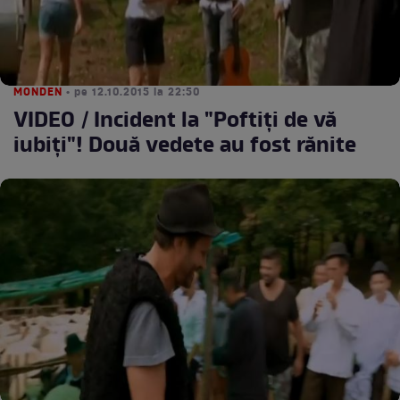
MONDEN
• pe 12.10.2015 la 22:50
VIDEO / Incident la "Poftiţi de vă
iubiţi"! Două vedete au fost rănite