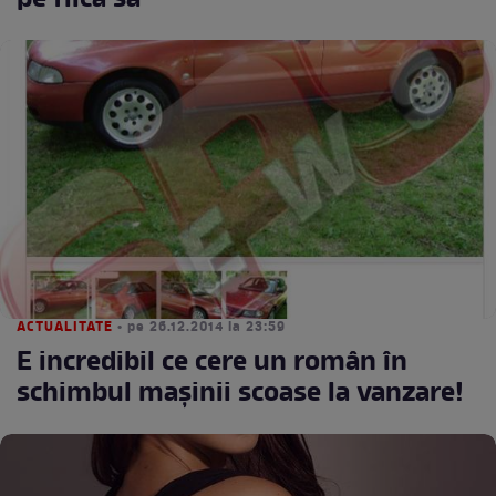
pe fiica sa
ACTUALITATE
• pe 26.12.2014 la 23:59
E incredibil ce cere un român în
schimbul maşinii scoase la vanzare!