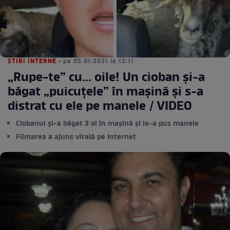
STIRI INTERNE
• pe 05.01.2021 la 12:11
„Rupe-te” cu... oile! Un cioban și-a
băgat „puicuțele” în mașină și s-a
distrat cu ele pe manele / VIDEO
Ciobanul și-a băgat 3 oi în mașină și le-a pus manele
Filmarea a ajuns virală pe Internet