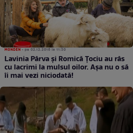
MONDEN
• pe 02.12.2016 la 11:50
Lavinia Pârva și Romică Țociu au râs
cu lacrimi la mulsul oilor. Aşa nu o să
îi mai vezi niciodată!