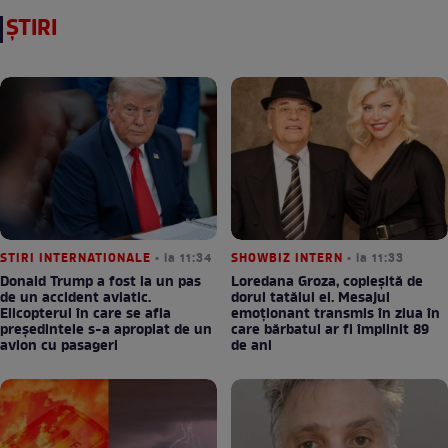
ȘTIRI
STIRI INTERNATIONALE
• la 11:34
SHOWBIZ INTERN
• la 11:33
Donald Trump a fost la un pas
Loredana Groza, copleșită de
de un accident aviatic.
dorul tatălui ei. Mesajul
Elicopterul în care se afla
emoționant transmis în ziua în
președintele s-a apropiat de un
care bărbatul ar fi împlinit 89
avion cu pasageri
de ani