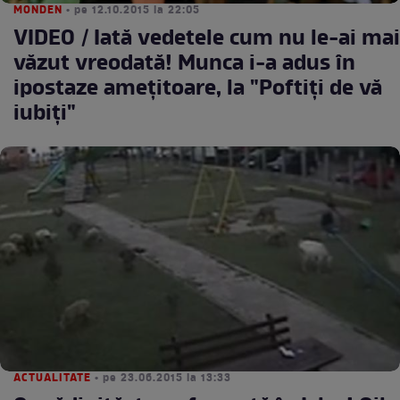
MONDEN
• pe 12.10.2015 la 22:05
VIDEO / Iată vedetele cum nu le-ai mai
văzut vreodată! Munca i-a adus în
ipostaze ameţitoare, la "Poftiţi de vă
iubiţi"
ACTUALITATE
• pe 23.06.2015 la 13:33