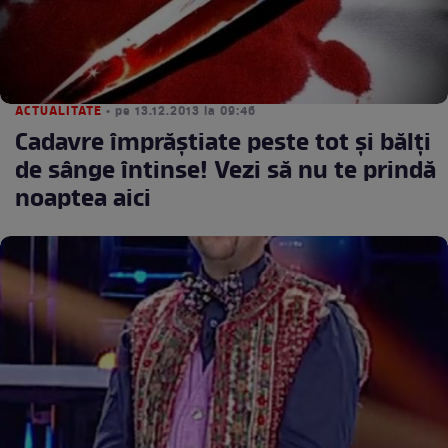
ACTUALITATE
• pe 13.12.2013 la 09:46
Cadavre împrăştiate peste tot şi bălţi
de sânge întinse! Vezi să nu te prindă
noaptea aici