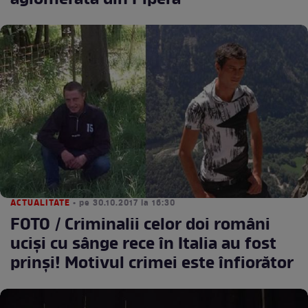
aglomerată din Pipera
ACTUALITATE
• pe 30.10.2017 la 16:30
FOTO / Criminalii celor doi români
uciși cu sânge rece în Italia au fost
prinși! Motivul crimei este înfiorător