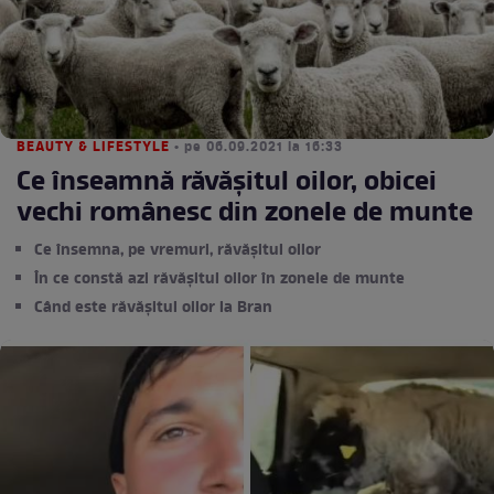
BEAUTY & LIFESTYLE
• pe 06.09.2021 la 16:33
Ce înseamnă răvășitul oilor, obicei
vechi românesc din zonele de munte
Ce însemna, pe vremuri, răvășitul oilor
În ce constă azi răvășitul oilor în zonele de munte
Când este răvășitul oilor la Bran