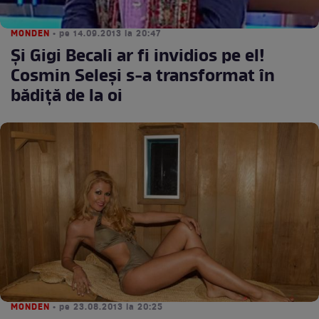
MONDEN
• pe 14.09.2013 la 20:47
Şi Gigi Becali ar fi invidios pe el!
Cosmin Seleşi s-a transformat în
bădiţă de la oi
MONDEN
• pe 23.08.2013 la 20:25