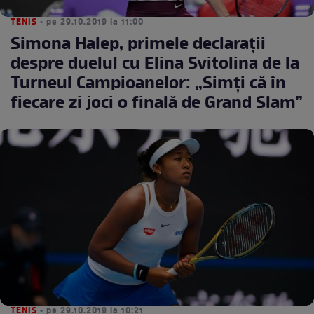
TENIS
• pe 29.10.2019 la 11:00
Simona Halep, primele declaraţii
despre duelul cu Elina Svitolina de la
Turneul Campioanelor: „Simți că în
fiecare zi joci o finală de Grand Slam”
TENIS
• pe 29.10.2019 la 10:21