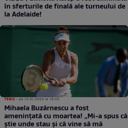
în sferturile de finală ale turneului de
la Adelaide!
TENIS
• pe 15.01.2020 la 16:53
Mihaela Buzărnescu a fost
ameninţată cu moartea! „Mi-a spus că
ştie unde stau şi că vine să mă