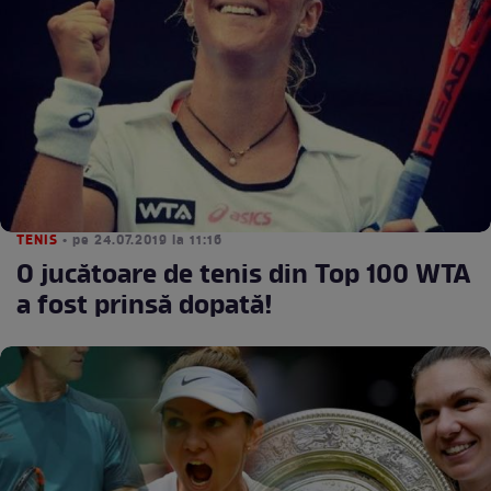
TENIS
• pe 24.07.2019 la 11:16
O jucătoare de tenis din Top 100 WTA
a fost prinsă dopată!