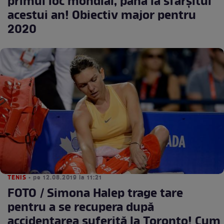
primul loc mondial, până la sfârşitul
acestui an! Obiectiv major pentru
2020
TENIS
• pe 12.08.2019 la 11:21
FOTO / Simona Halep trage tare
pentru a se recupera după
accidentarea suferită la Toronto! Cum