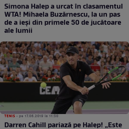
Simona Halep a urcat în clasamentul
WTA! Mihaela Buzărnescu, la un pas
de a ieşi din primele 50 de jucătoare
ale lumii
TENIS
• pe 17.06.2019 la 11:50
Darren Cahill pariază pe Halep! „Este