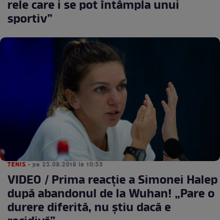
rele care i se pot întâmpla unui
sportiv”
TENIS
• pe 25.09.2019 la 10:53
VIDEO / Prima reacţie a Simonei Halep
după abandonul de la Wuhan! „Pare o
durere diferită, nu știu dacă e