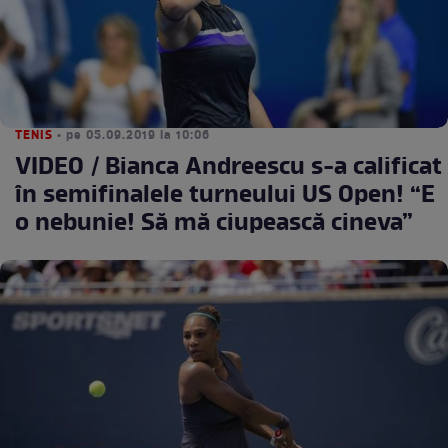
TENIS
• pe 05.09.2019 la 10:06
VIDEO / Bianca Andreescu s-a calificat
în semifinalele turneului US Open! “E
o nebunie! Să mă ciupească cineva”