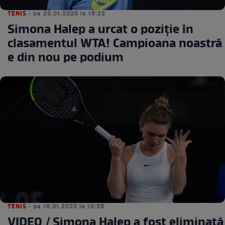
TENIS
• pe 20.01.2020 la 16:22
Simona Halep a urcat o poziţie în
clasamentul WTA! Campioana noastră
e din nou pe podium
TENIS
• pe 16.01.2020 la 10:38
VIDEO / Simona Halep a fost eliminată