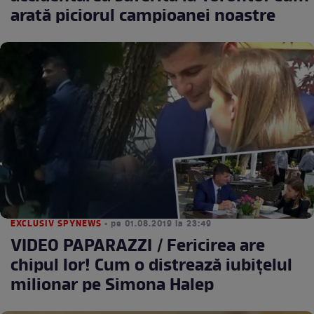
arată piciorul campioanei noastre
EXCLUSIV SPYNEWS
• pe 01.08.2019 la 23:49
VIDEO PAPARAZZI / Fericirea are
chipul lor! Cum o distrează iubiţelul
milionar pe Simona Halep