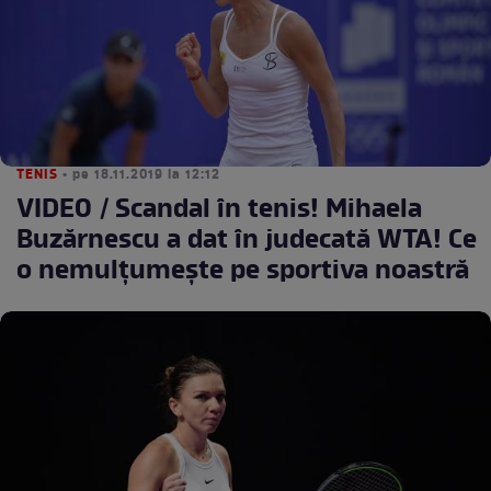
TENIS
• pe 18.11.2019 la 12:12
VIDEO / Scandal în tenis! Mihaela
Buzărnescu a dat în judecată WTA! Ce
o nemulţumeşte pe sportiva noastră