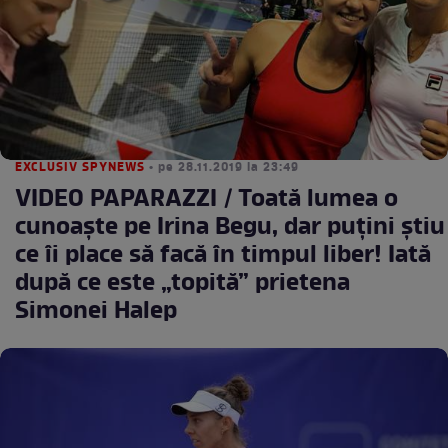
EXCLUSIV SPYNEWS
• pe 28.11.2019 la 23:49
VIDEO PAPARAZZI / Toată lumea o
cunoaşte pe Irina Begu, dar puţini ştiu
ce îi place să facă în timpul liber! Iată
după ce este „topită” prietena
Simonei Halep