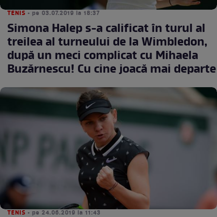
TENIS
• pe 03.07.2019 la 18:37
Simona Halep s-a calificat în turul al
treilea al turneului de la Wimbledon,
după un meci complicat cu Mihaela
Buzărnescu! Cu cine joacă mai departe
TENIS
• pe 24.06.2019 la 11:43