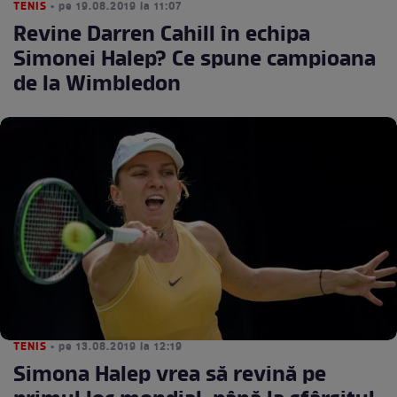
TENIS
• pe 19.08.2019 la 11:07
Revine Darren Cahill în echipa
Simonei Halep? Ce spune campioana
de la Wimbledon
TENIS
• pe 13.08.2019 la 12:19
Simona Halep vrea să revină pe